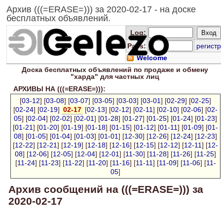
Архив (((=ERASE=))) за 2020-02-17 - на доске
бесплатных объявлений.
Log
:
Pass:
регистр
Welcome
Доска
бесплатных
объявлений по продаже и обмену
"харда" для
частных лиц
АРХИВЫ НА (((=ERASE=))):
[
03-12
] [
03-08
] [
03-07
] [
03-05
] [
03-03
] [
03-01
] [
02-29
] [
02-25
]
[
02-24
] [
02-19
]
02-17
[
02-13
] [
02-12
] [
02-11
] [
02-10
] [
02-06
] [
02-
05
] [
02-04
] [
02-02
] [
02-01
] [
01-28
] [
01-27
] [
01-25
] [
01-24
] [
01-23
]
[
01-21
] [
01-20
] [
01-19
] [
01-18
] [
01-15
] [
01-12
] [
01-11
] [
01-09
] [
01-
08
] [
01-05
] [
01-04
] [
01-03
] [
01-01
] [
12-30
] [
12-26
] [
12-24
] [
12-23
]
[
12-22
] [
12-21
] [
12-19
] [
12-18
] [
12-16
] [
12-15
] [
12-12
] [
12-11
] [
12-
08
] [
12-06
] [
12-05
] [
12-04
] [
12-01
] [
11-30
] [
11-28
] [
11-26
] [
11-25
]
[
11-24
] [
11-23
] [
11-22
] [
11-20
] [
11-16
] [
11-11
] [
11-09
] [
11-06
] [
11-
05
]
Архив сообщений на (((=ERASE=))) за
2020-02-17