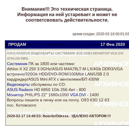
Внимание!!! Это техническая страница.
Информация на ней устаревает и может не
соответсвовать действительности.
архив создан: 2020-02-18 00:01:0
ПРОДАМ
Эдуард
ed-210@ukr.net
17 Фев
2020
ASUS RADEON ВИДЕОКАРТЫ СИСТЕМНИК 4GB DDR3 МОНИТОР VGA DVI
ATHLON MINI.
Системник
ПК за 1800 или частями:
Athlon
II X2 250 3.0GHz/ASUS M4A78LT-M LX/4Gb DDR3/VGA
встроено/320Gb HDD/DVD-ROM/100Mbit LAN/USB 2.0
кардридер/ASUS
Mini
ATX с вентилями/БП 430W
Видеокарты
обслужены по СО:
ASUS Radeon
HD 6850 1Gb 256-бит - 800
Монитор
PHILIPS 22" 1680x1050
VGA DVI
- 1400
Вопросы пишите в личку или на почту. О9З бЗО 12 бЗ
пос. Котовского
2020-02-17 14:48:03: /boards/Odessa - УДАЛЕНО АВТОРОМ !!!