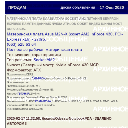
Ноутбуки и
ПРОДАМ
доска объявлений
17 Фев
2020
комплект.
МАТЕРИНСКАЯ ПЛАТА КЛАВИАТУРА SOCKET AM2 ПИТАНИЯ SEMPRON
EXPRESS ПАМЯТИ ДАННЫХ NVIDIA ATHLON СОКЕТ ВИДЕО ШИНЫ МОСТ
DDR2 ASUS.
Материнская плата
Asus
M2N-X (сокет AM2, nForce 430, PCI-
Express x16) - 270гр.
(063) 525 63 64
Полностью рабочая
материнская плата
Технические характеристики:
Тип разъема:
Socket AM2
Чипсет (Северный
мост
):
Nvidia
nForce 430 MCP
Формфактор: ATX
Поддержка
памяти
:
DDR2
Sempron
Поддержка процессоров:
,
Athlon
64,
Athlon
64 FX,
Athlon
64 X2
Встроенное
видео
: нет
Частота
шины
данных
: 2000 МГц
Максимальный объем оперативной
памяти
: 4Гб
питания
Коннектор
: 24+4 pin
Встроенное аудио: 6-канальный HDA кодек Realtek ALC662
клавиатура
Внешние разъемы: 1x PS/2
, 1x PS/2 мышь, 4x USB 2.0, 1x LPT, 1x COM, 1x RJ-45 LAN, 1x
коаксиальный S/PDIF-out, Line-out, Line-in, Mic-in
Физические размеры: 305 x 193 мм
2020-02-17 11:32:58: /boards/Odessa-NotebookPDA - УДАЛЕНО
АВТОРОМ !!!