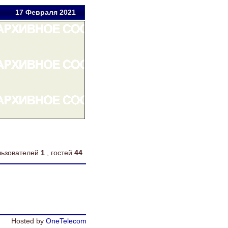
17 Фев
раля
2021
ользователей
1
, гостей
44
Hosted by
OneTelecom