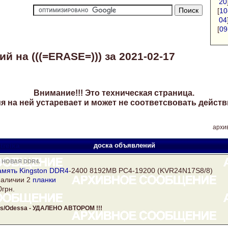
20
[
10
04
[
09
 на (((=ERASE=))) за 2021-02-17
Внимание!!! Это техническая страница.
 на ней устаревает и может не соответсвовать действ
архив
trelka
доска объявлений
 НОВАЯ DDR4.
амять
Kingston
DDR4
-2400 8192MB PC4-19200 (KVR24N17S8/8)
наличии 2
планки
0грн.
rds/Odessa - УДАЛЕНО АВТОРОМ !!!