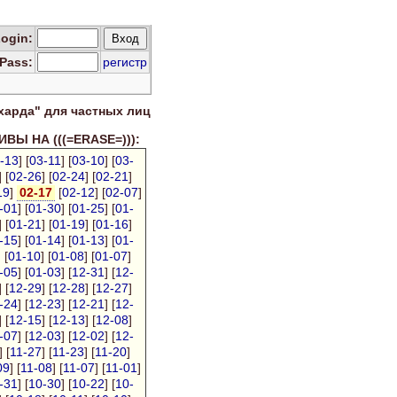
Log
in
:
Pass:
регистр
харда" для
частных лиц
ВЫ НА (((=ERASE=))):
-13
] [
03-11
] [
03-10
] [
03-
] [
02-26
] [
02-24
] [
02-21
]
19
]
02-17
[
02-12
] [
02-07
]
-01
] [
01-30
] [
01-25
] [
01-
] [
01-21
] [
01-19
] [
01-16
]
-15
] [
01-14
] [
01-13
] [
01-
] [
01-10
] [
01-08
] [
01-07
]
-05
] [
01-03
] [
12-31
] [
12-
] [
12-29
] [
12-28
] [
12-27
]
-24
] [
12-23
] [
12-21
] [
12-
] [
12-15
] [
12-13
] [
12-08
]
-07
] [
12-03
] [
12-02
] [
12-
] [
11-27
] [
11-23
] [
11-20
]
09
] [
11-08
] [
11-07
] [
11-01
]
-31
] [
10-30
] [
10-22
] [
10-