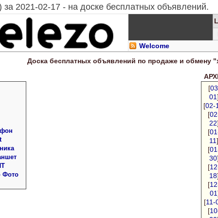
 за 2021-02-17 - на доске бесплатных объявлений.
Welcome
Доска
бесплатных
объявлений по продаже и обмену "
АРХИ
[
03
01
[
02-
[
02
22
 фон
[
01
t
11
ника
[
01
аншет
30
ПТ
[
12
о Фото
18
[
12
01
[
11-
[
10