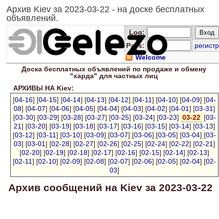
Архив Kiev за 2023-03-22 - на доске бесплатных
объявлений.
Log
:
Pass:
регистр
Welcome
Доска
бесплатных
объявлений по продаже и обмену
"харда" для
частных лиц
АРХИВЫ НА Kiev:
[
04-16
] [
04-15
] [
04-14
] [
04-13
] [
04-12
] [
04-11
] [
04-10
] [
04-09
] [
04-
08
] [
04-07
] [
04-06
] [
04-05
] [
04-04
] [
04-03
] [
04-02
] [
04-01
] [
03-31
]
[
03-30
] [
03-29
] [
03-28
] [
03-27
] [
03-25
] [
03-24
] [
03-23
]
03-22
[
03-
21
] [
03-20
] [
03-19
] [
03-18
] [
03-17
] [
03-16
] [
03-15
] [
03-14
] [
03-13
]
[
03-12
] [
03-11
] [
03-10
] [
03-09
] [
03-07
] [
03-06
] [
03-05
] [
03-04
] [
03-
03
] [
03-01
] [
02-28
] [
02-27
] [
02-26
] [
02-25
] [
02-24
] [
02-22
] [
02-21
]
[
02-20
] [
02-19
] [
02-18
] [
02-17
] [
02-16
] [
02-15
] [
02-14
] [
02-13
]
[
02-11
] [
02-10
] [
02-09
] [
02-08
] [
02-07
] [
02-06
] [
02-05
] [
02-04
] [
02-
03
]
Архив сообщений на Kiev за 2023-03-22