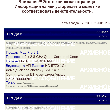
Внимание!!! Это техническая страница.
Информация на ней устаревает и может не
соответсвовать действительности.
архив создан: 2023-03-23 00:01:0
22 Мар
ПРОДАМ
Drake
yuriytimoschuk@gmail.com
2023
ВИДЕОКАРТА ПРОЦЕССОР QUAD CORE ТОЛЬКО ПАМЯТЬ RADEON КАРТУ
INTEL ДИСК DIMM.
Продам Mac Pro 3.1
Процессор
2 x 2,8 GHz Quad-Core
Intel
Xeon
Память
Fb-Dimm 24GB RAM
Видеокарта
ATI
Radeon
HD 5770 1Gb
Демо
диск
под систему SSD OCZ 90GB
Оригинальная BT клавиатура /мышь
Цена 10000грн
Только
Киев,м. Харьковская!
(Отправка возможна при 100% оплате на
карту
Приватбанка!)
22 Мар
ПРОДАМ
Drake
yuriytimoschuk@gmail.com
2023
КОМПЛЕКТ ТОЛЬКО КАРТУ ЗАРЯД.