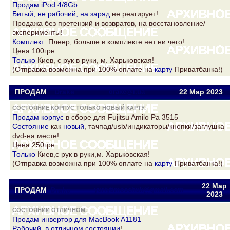
Продам iPod 4/8Gb
Битый, не рабочий, на
заряд
не реагирует!
Продажа без претензий и возвратов, на восстановление/
эксперименты!
Комплект
: Плеер, больше в комплекте нет ни чего!
Цена 100грн
Только
Киев, с рук в руки, м. Харьковская!
(Отправка возможна при 100% оплате на
карту
Приватбанка!)
ПРОДАМ
Drake
drake@i.ua
22 Мар
2023
СОСТОЯНИЕ КОРПУС ТОЛЬКО НОВЫЙ КАРТУ.
Продам
корпус
в сборе для Fujitsu Amilo Pa 3515
Состояние
как
новый
, тачпад/usb/индикаторы/кнопки/заглушка
dvd-на месте!
Цена 250грн
Только
Киев,с рук в руки,м. Харьковская!
(Отправка возможна при 100% оплате на
карту
Приватбанка!)
22 Мар
ПРОДАМ
Drake
yuriytimoschuk@gmail.com
2023
СОСТОЯНИИ ОТЛИЧНОМ.
Продам инвертор для MacBook A1181
Рабочий, в
отличном
состоянии
!