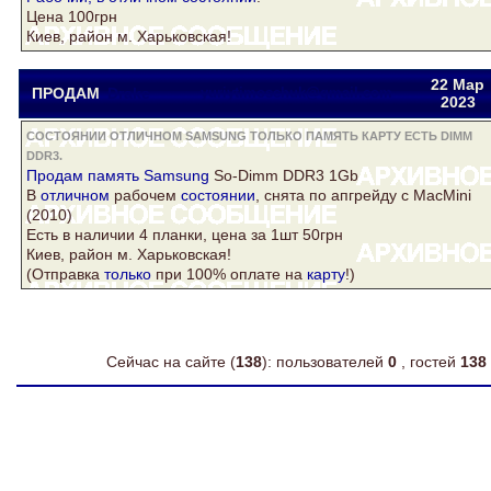
Цена 100грн
Киев, район м. Харьковская!
22 Мар
ПРОДАМ
Drake
yuriytimoschuk@gmail.com
2023
СОСТОЯНИИ ОТЛИЧНОМ SAMSUNG ТОЛЬКО ПАМЯТЬ КАРТУ ЕСТЬ DIMM
DDR3.
Продам
память
Samsung
So-Dimm
DDR3
1Gb
В
отличном
рабочем
состоянии
, снята по апгрейду с MacMini
(2010)
Есть
в наличии 4 планки, цена за 1шт 50грн
Киев, район м. Харьковская!
(Отправка
только
при 100% оплате на
карту
!)
Сейчас на сайте (
138
): пользователей
0
, гостей
138