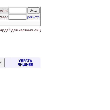
og
in
:
Pass:
регистр
харда" для
частных лиц
УБРАТЬ
ЛИШНЕЕ