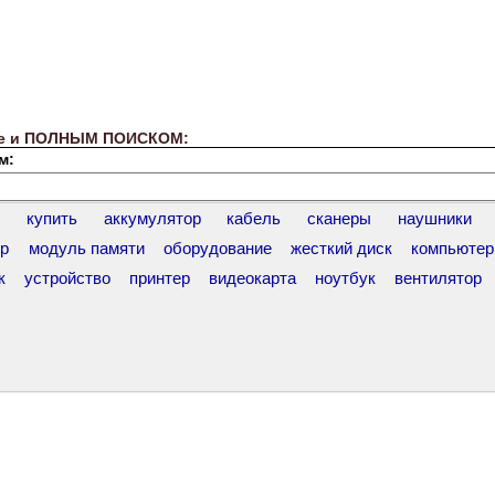
 же и ПОЛНЫМ ПОИСКОМ:
м:
купить
аккумулятор
кабель
сканеры
наушники
ер
модуль памяти
оборудование
жесткий диск
компьютер
к
устройство
принтер
видеокарта
ноутбук
вентилятор