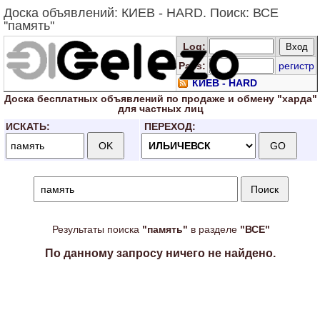
Доска объявлений: КИЕВ - HARD. Поиск: ВСЕ
''память''
Log
:
Pass:
регистр
КИЕВ - HARD
Доска
бесплатных
объявлений по продаже и обмену "харда"
для
частных лиц
ИСКАТЬ:
ПЕРЕХОД:
Результаты поиска
"память"
в разделе
"ВСЕ"
По данному запросу ничего не найдено.