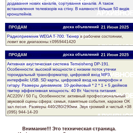
додавання нових каналів, сортування каналів. А також
встановлення телевізорів на стіну. В наявності більше 50 видів
кронштейнів.
ПРОДАМ
vade
доска объявлений
21 Июня 2025
Радиоприемник WEGA T-700.
Тюнер
в рабочем состоянии,
ловит все диапазоны.т.0959441420
ПРОДАМ
vade
доска объявлений
21 Июня 2025
Активная акустическая система Temeisheng DP-191.
Особенности: высокой мощности с низким поток утечки
тороидальный трансформатор, цифровой вход MP3,
интерфейс USB. SD карты, цифровой вход на микрофон и
гитару. Размеры динамиков: 10-дюймовый * 2 * 1 + 5 дюймов
твитер эффективная мощность: 40 Вт. Частота
питания
:
AC220V / 50 Гц. Особенности: активный профессиональный
звуковой сцены сфера: семья, памятные события, караоке OK
зал песня. Размеры 440/280/290мм. Звук громкий и чистый.+38
(095) 944-14-20
Внимание!!! Это техническая страница.