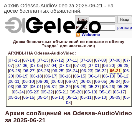
Архив Odessa-AudioVideo за 2025-06-21 - на
доске бесплатных объявлений.
Log
:
Pass:
регистр
Welcome
Доска
бесплатных
объявлений по продаже и обмену
"харда" для
частных лиц
АРХИВЫ НА Odessa-AudioVideo:
[
07-15
] [
07-14
] [
07-13
] [
07-12
] [
07-11
] [
07-10
] [
07-09
] [
07-08
] [
07-
07
] [
07-06
] [
07-05
] [
07-04
] [
07-03
] [
07-02
] [
07-01
] [
06-30
] [
06-29
]
[
06-28
] [
06-27
] [
06-26
] [
06-25
] [
06-24
] [
06-23
] [
06-22
]
06-21
[
06-
20
] [
06-19
] [
06-18
] [
06-17
] [
06-16
] [
06-15
] [
06-14
] [
06-13
] [
06-12
]
[
06-11
] [
06-10
] [
06-09
] [
06-08
] [
06-07
] [
06-06
] [
06-05
] [
06-04
] [
06-
03
] [
06-02
] [
06-01
] [
05-31
] [
05-29
] [
05-28
] [
05-27
] [
05-26
] [
05-25
]
[
05-24
] [
05-23
] [
05-22
] [
05-21
] [
05-20
] [
05-19
] [
05-18
] [
05-17
]
[
05-16
] [
05-15
] [
05-14
] [
05-13
] [
05-12
] [
05-11
] [
05-10
] [
05-09
] [
05-
08
]
Архив сообщений на Odessa-AudioVideo
за 2025-06-21