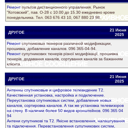
Ремонт
пультов дистанционного управления. Рынок
"Котовский", пав. О-28 с 10.00 до 15.30 ежедневно кроме
понедельника. Тел. 063 676 43 10, 067 880 23 98.
21 Июня
ДРУГОЕ
Zidane1953
satkatraktor2013@ukr.net
2025
Ремонт
спутниковых тюнеров различной модификации,
прошивка, добавление каналов. 096 365-04-94.
Ремонт
супутникових тюнерів різної модифікації, прошивка
тюнерів, додавання каналів, сортування каналів за бажанням
клієнта.
21 Июня
ДРУГОЕ
Zidane1953
satkatraktor2013@ukr.net
2025
Антенны спутниковые и цифровое телевидение Т2.
Качественная установка, настройка и подключение.
Переустановка спутниковых систем, добавление новых
каналов, сортировка каналов. А так же установка телевизоров
на стену. В наличии более 50 видов кронштейнов. 096 365 04
94
Антени супутникові та Т2. Якісне встановлення, налаштування
та підключення. Перевстановлення супутникових систем,