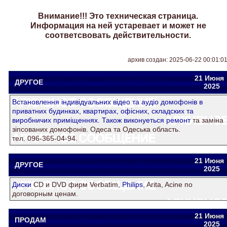
Внимание!!! Это техническая страница.
Информация на ней устаревает и может не
соответсвовать действительности.
архив создан: 2025-06-22 00:01:0
21 Июня
ДРУГОЕ
Zidane1953
satkatraktor2013@ukr.net
2025
Встановлення iндивiдуальних вiдео та аудiо домофонiв в
приватних будинках, квартирах, офiсних, складских та
виробничих примiщеннях. Також виконуеться
ремонт
та замiна
зiпсованих домофонiв. Одеса та Одеська область.
тел. 096-365-04-94.
21 Июня
ДРУГОЕ
Андрей
satkatraktor2013@ukr.net
2025
Диски
СD и DVD фирм Verbatim,
Philips
, Arita, Acine по
договорным ценам.
21 Июня
ПРОДАМ
Zidane1953
satkatraktor2013@ukr.net
2025