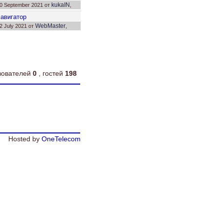
kukaIN
0 September 2021 от
,
твет: 7.
Н
авигатор
WebMaster
2 July 2021 от
,
твет: 4.
ьзователей
0
, гостей
198
Hosted by
OneTelecom