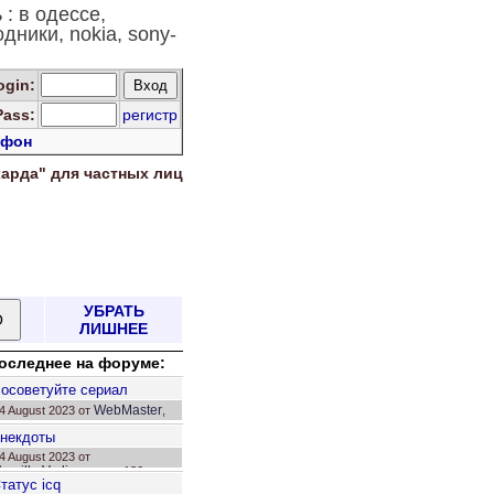
: в одессе,
ники, nokia, sony-
og
in
:
Pass:
регистр
 фон
харда" для
частных лиц
УБРАТЬ
ЛИШНЕЕ
оследнее на форуме:
П
осоветуйте сериал
WebMaster
4 August 2023 от
,
твет: 36.
некдоты
4 August 2023 от
avrilkoVadim
, ответ: 136.
С
татус icq