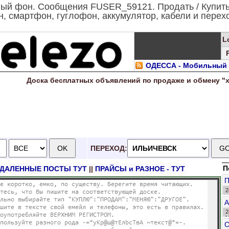
й фон. Сообщения FUSER_59121. Продать / Купить 
 смартфон, гуглофон, аккумулятор, кабели и переход
L
ОДЕССА - Мобильный
Доска
бесплатных
объявлений по продаже и обмену "
ПЕРЕХОД:
П
УДАЛЕННЫЕ ПОСТЫ ТУТ
||
ПРАЙСЫ и РАЗНОЕ - ТУТ
2
о
А
2
H