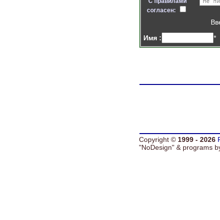
С правилами
согласен:
Вв
Имя :
*
Copyright ©
1999 - 2026
"NoDesign" &
programs 