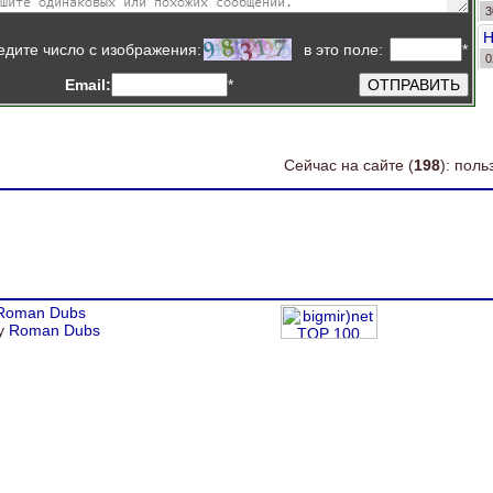
3
о
едите число
с изображения
:
в это поле:
*
0
о
Email:
*
Сейчас на сайте (
198
): пол
Roman Dubs
by
Roman Dubs