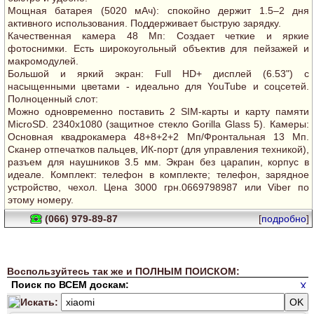
Мощная батарея (5020 мАч): спокойно держит 1.5–2 дня
активного использования. Поддерживает быструю зарядку.
Качественная камера 48 Мп: Создает четкие и яркие
фотоснимки. Есть широкоугольный объектив для пейзажей и
макромодулей.
Большой и яркий экран: Full HD+ дисплей (6.53") с
насыщенными цветами - идеально для YouTube и соцсетей.
Полноценный слот:
Можно одновременно поставить 2 SIM-карты и карту памяти
MicroSD. 2340x1080 (защитное стекло Gorilla Glass 5). Камеры:
Основная квадрокамера 48+8+2+2 Мп/Фронтальная 13 Мп.
Сканер отпечатков пальцев, ИК-порт (для управления техникой),
разъем для наушников 3.5 мм. Экран без царапин, корпус в
идеале. Комплект: телефон в комплекте; телефон, зарядное
устройство, чехол. Цена 3000 грн.0669798987 или Viber по
этому номеру.
(066) 979-89-87
[
подробно
]
Воспользуйтесь так же и ПОЛНЫМ ПОИСКОМ:
Поиск по ВСЕМ доскам:
Искать: