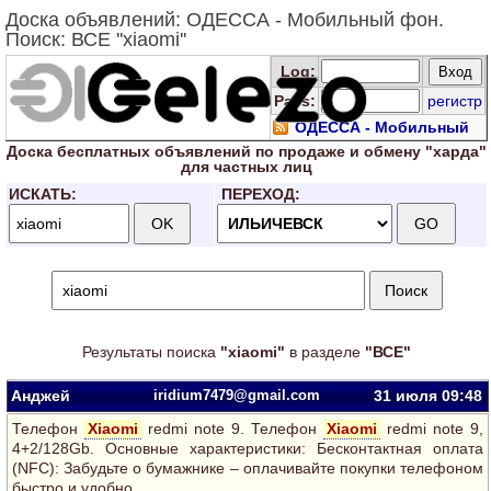
Доска объявлений: ОДЕССА - Мобильный фон.
Поиск: ВСЕ ''xiaomi''
Log
:
Pass:
регистр
ОДЕССА - Мобильный
фон
Доска
бесплатных
объявлений по продаже и обмену "харда"
для
частных лиц
ИСКАТЬ:
ПЕРЕХОД:
Результаты поиска
"xiaomi"
в разделе
"ВСЕ"
Анджей
iridium7479@gmail.com
31 июля 09:48
Телефон
Xiaomi
redmi note 9. Телефон
Xiaomi
redmi note 9,
4+2/128Gb. Основные характеристики: Бесконтактная оплата
(NFC): Забудьте о бумажнике – оплачивайте покупки телефоном
быстро и удобно.