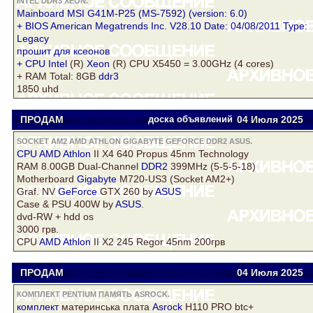
INTEL DDR3 XEON.
Mainboard MSI G41M-P25 (MS-7592) (version: 6.0)
+ BIOS American Megatrends Inc. V28.10 Date: 04/08/2011 Type:
Legacy
прошит для ксеонов
+ CPU
Intel
(R)
Xeon
(R) CPU X5450 = 3.00GHz (4 cores)
+ RAM Total: 8GB
ddr3
1850 uhd
ПРОДАМ
cup of coffee
доска объявлений
04 Июля 2025
SOCKET AM2 AMD ATHLON GIGABYTE GEFORCE DDR2 ASUS.
CPU
AMD Athlon
II X4 640 Propus 45nm Technology
RAM 8.00GB Dual-Channel
DDR2
399MHz (5-5-5-18)
Motherboard
Gigabyte
M720-US3 (Socket AM2+)
Graf. NV
GeForce
GTX 260 by
ASUS
Case & PSU 400W by
ASUS
.
dvd-RW + hdd os
3000 грв.
CPU
AMD Athlon
II X2 245 Regor 45nm 200грв
ПРОДАМ
вова_осип
osip_vo@ukr.net
04 Июля 2025
КОМПЛЕКТ PENTIUM ПАМЯТЬ ASROCK.
комплект
материнська плата
Asrock
H110 PRO btc+