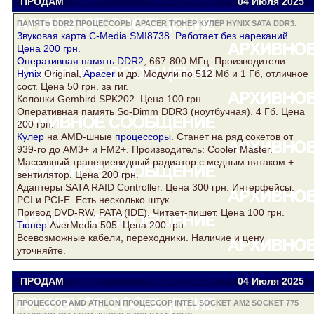
ПРОДАМ
Viator
viatora@ukr.net
04 Июля 2025
ПАМЯТЬ DDR2 ПРОЦЕССОРЫ APACER ТЮНЕР КУЛЕР HYNIX SATA DDR3.
Звуковая карта C-Media SMI8738. Работает без нареканий.
Цена 200 грн.
Оперативная
память DDR2
, 667-800 МГц. Производители:
Hynix
Original,
Apacer
и др. Модули по 512 Мб и 1 Гб, отличное
сост. Цена 50 грн. за гиг.
Колонки Gembird SPK202. Цена 100 грн.
Оперативная память So-Dimm
DDR3
(ноутбучная). 4 Гб. Цена
200 грн.
Кулер
на AMD-шные
процессоры
. Станет на ряд сокетов от
939-го до AM3+ и FM2+. Производитель: Cooler Master.
Массивный трапециевидный радиатор с медным пятаком +
вентилятор. Цена 200 грн.
Адаптеры
SATA
RAID Controller. Цена 300 грн. Интерфейсы:
PCI и PCI-E. Есть несколько штук.
Привод DVD-RW, PATA (IDE). Читает-пишет. Цена 100 грн.
Тюнер
AverMedia 505. Цена 200 грн.
Всевозможные кабели, переходники. Наличие и цену
уточняйте.
ПРОДАМ
Viator
viatora@ukr.net
04 Июля 2025
ПРОЦЕССОР AMD ATHLON ПРОЦЕССОР INTEL SOCKET AM2 SOCKET 775