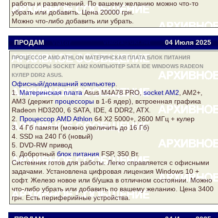
работы и развлечений. По вашему желанию можно что-то
убрать или добавить. Цена 20000 грн.
Можно что-либо добавить или убрать.
ПРОДАМ
Viator
viatora@ukr.net
04 Июля 2025
ПРОЦЕССОР AMD ATHLON МАТЕРИНСКАЯ ПЛАТА БЛОК ПИТАНИЯ
ПРОЦЕССОРЫ SOCKET AM2 КОМПЬЮТЕР SATA IDE WINDOWS RADEON
КУЛЕР DDR2 ASUS.
Офисный/домашний
компьютер
.
1.
Материнская плата
Asus
M4A78 PRO,
socket AM2
, AM2+,
AM3 (держит
процессоры
в 1-6 ядер), встроенная графика
Radeon
HD3200, 6 SATA, IDE, 4
DDR2
, ATX.
2.
Процессор AMD Athlon
64 Х2 5000+, 2600 МГц +
кулер
3. 4 Гб памяти (можно увеличить до 16 Гб)
4. SSD на 240 Гб (новый)
5. DVD-RW привод
6. Добротный
блок питания
FSP, 350 Вт.
Системник готов для работы. Легко справляется с офисными
задачами. Установлена цифровая лицензия
Windows
10 +
софт. Железо новое или б/ушка в отличном состоянии. Можно
что-либо убрать или добавить по вашему желанию. Цена 3400
грн. Есть периферийные устройства.