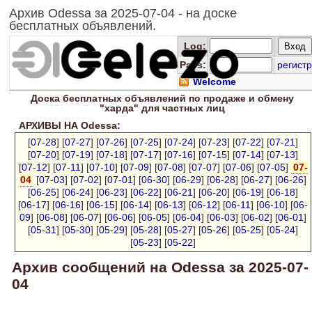
Архив Odessa за 2025-07-04 - на доске
бесплатных объявлений.
Log
:
Pass:
регистр
Welcome
Доска
бесплатных
объявлений по продаже и обмену
"харда" для
частных лиц
АРХИВЫ НА Odessa:
[
07-28
] [
07-27
] [
07-26
] [
07-25
] [
07-24
] [
07-23
] [
07-22
] [
07-21
]
[
07-20
] [
07-19
] [
07-18
] [
07-17
] [
07-16
] [
07-15
] [
07-14
] [
07-13
]
[
07-12
] [
07-11
] [
07-10
] [
07-09
] [
07-08
] [
07-07
] [
07-06
] [
07-05
]
07-
04
[
07-03
] [
07-02
] [
07-01
] [
06-30
] [
06-29
] [
06-28
] [
06-27
] [
06-26
]
[
06-25
] [
06-24
] [
06-23
] [
06-22
] [
06-21
] [
06-20
] [
06-19
] [
06-18
]
[
06-17
] [
06-16
] [
06-15
] [
06-14
] [
06-13
] [
06-12
] [
06-11
] [
06-10
] [
06-
09
] [
06-08
] [
06-07
] [
06-06
] [
06-05
] [
06-04
] [
06-03
] [
06-02
] [
06-01
]
[
05-31
] [
05-30
] [
05-29
] [
05-28
] [
05-27
] [
05-26
] [
05-25
] [
05-24
]
[
05-23
] [
05-22
]
Архив сообщений на Odessa за 2025-07-
04