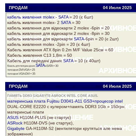
ПРОДАМ
вова_осип
osip_vo@ukr.net
04 Июля 2025
кабель живлення molex -
SATA
= 20 (є 6шт)
кабель живлення molex- 2
SATA
= 30
кабель живлення для відеокарти 2 molex -6pin = 20
кабель живлення для відеокарти 2 molex -8pin = 30
кабель живлення для відеокарти
SATA
-6pin = 20 (є 2шт)
кабель живлення molex -2pin = 20 (є 4шт)
Кабель живлення ATX 8pin 0.2m M/F Value 25см = 60
Кабель живлення C13 1,8m = 50
Кабель для передачі даних
SATA
= 10 (є 40шт)
SATA
Кабель для передачі даних
-eSATA = 30
перехідник DVI-VGA = 25
перехідник VGA-DVI = 35
ПРОДАМ
вова_осип
osip_vo@ukr.net
04 Июля 2025
ПАМЯТЬ DDR3 GIGABYTE ASROCK INTEL CORE ASUS.
материнська плата Fujitsu D3041-A11 GS3+процесор
intel
DUAL-CORE E2220 с кулером+память DDR3 1Gb = 150грн
материнські плати
ASUS
H110M-PLUS (не стартує)
ASRock
H110M-DVS (не стартує),
Gigabyte
GA-H110M-S2 (вентилятори крутяться але нема
зображення)