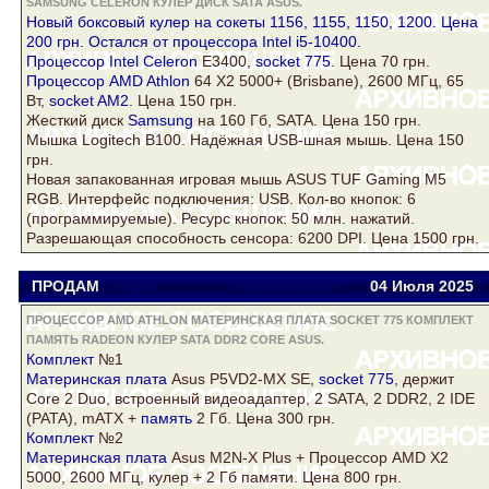
SAMSUNG CELERON КУЛЕР ДИСК SATA ASUS.
Новый боксовый
кулер
на сокеты 1156, 1155, 1150, 1200. Цена
200 грн. Остался от процессора Intel i5-10400.
Процессор Intel
Celeron
E3400,
socket 775
. Цена 70 грн.
Процессор AMD Athlon
64 Х2 5000+ (Brisbane), 2600 МГц, 65
Вт,
socket AM2
. Цена 150 грн.
Жесткий
диск
Samsung
на 160 Гб,
SATA
. Цена 150 грн.
Мышка Logitech B100. Надёжная USB-шная мышь. Цена 150
грн.
Новая запакованная игровая мышь
ASUS
TUF Gaming M5
RGB. Интерфейс подключения: USB. Кол-во кнопок: 6
(программируемые). Ресурс кнопок: 50 млн. нажатий.
Разрешающая способность сенсора: 6200 DPI. Цена 1500 грн.
ПРОДАМ
Viator
viatora@ukr.net
04 Июля 2025
ПРОЦЕССОР AMD ATHLON МАТЕРИНСКАЯ ПЛАТА SOCKET 775 КОМПЛЕКТ
ПАМЯТЬ RADEON КУЛЕР SATA DDR2 CORE ASUS.
Комплект
№1
Материнская плата
Asus
P5VD2-MX SE,
socket 775
, держит
Core
2 Duo, встроенный видеоадаптер, 2
SATA
, 2
DDR2
, 2 IDE
(PATA), mATX +
память
2 Гб. Цена 300 грн.
Комплект
№2
Материнская плата
Asus
M2N-X Plus + Процессор AMD X2
5000, 2600 МГц,
кулер
+ 2 Гб памяти. Цена 800 грн.