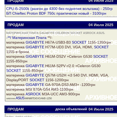
ПРОДАМ
Anfit
anfitne@gmail.com
04 Июля 2025
CPU i5-2500k (разгон до 4300 без поднятия вольтажа) - 250гр
БП Сhieftec Proton BDF 750c практически новый - 3100грн
ПРОДАМ
ксанти
motuz.1976@mail.ru
04 Июля 2025
МАТЕРИНСКАЯ ПЛАТА GIGABYTE CELERON SOCKET ASROCK ASUS.
-**/
Материнская Плата
**/-
материнка
GIGABYTE
H67A-USB3-B3
SOCKET
1155-1350грн
материнка
GIGABYTE
H77M-UD3 DVI, VGA, HDMI,
SOCKET
1155-в брони.
материнка
GIGABYTE
H61M-DS2V +Celeron G530
SOCKET
1155-850грн
материнка
GIGABYTE
H61M-S2PV r/2.0 +Celeron G530
SOCKET
1155-850грн
материнка
GIGABYTE
Q57M-US2H +i3 540 DVI, HDMI, VGA,
DisplayPORT
SOCKET
1156-1200грн
материнка
GIGABYTE
GA-970A-DS3 AM3+ -1200грн
материнка MSI 870A-G54 AM3-1100грн
материнка
ASROCK
M3A-UCC AM3-900грн
ASUS
материнка
M4N98TD-EVO AM3 -1250
ПРОДАМ
cup of coffee
доска объявлений
04 Июля 2025