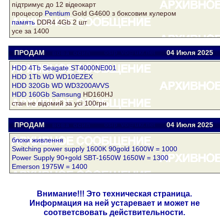
підтримує до 12 відеокарт
процесор
Pentium
Gold G4600 з боксовим кулером
память
DDR4 4Gb 2 шт
усе за 1400
ПРОДАМ
вова_осип
osip_vo@ukr.net
04 Июля 2025
HDD 4Tb Seagate ST4000NE001
HDD 1Tb WD WD10EZEX
HDD 320Gb WD WD3200AVVS
HDD 160Gb
Samsung
HD160HJ
стан не відомий за усі 100грн
ПРОДАМ
вова_осип
osip_vo@ukr.net
04 Июля 2025
блоки живлення
Switching power supply 1600K 90gold 1600W = 1000
Power Supply 90+gold SBT-1650W 1650W = 1300
Emerson 1975W = 1400
Внимание!!! Это техническая страница.
Информация на ней устаревает и может не
соответсвовать действительности.