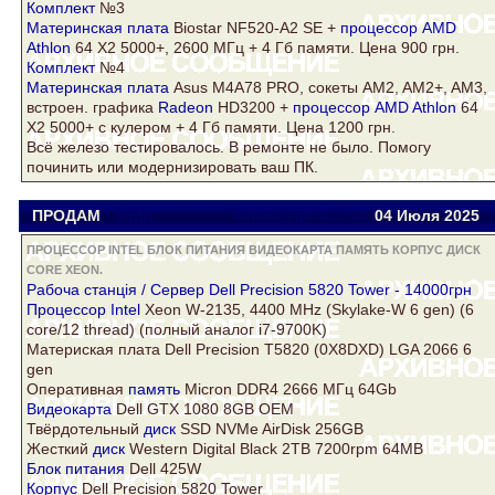
Комплект
№3
Материнская плата
Biostar NF520-A2 SE +
процессор AMD
Athlon
64 Х2 5000+, 2600 МГц + 4 Гб памяти. Цена 900 грн.
Комплект
№4
Материнская плата
Asus
M4A78 PRO, сокеты AM2, AM2+, AM3,
встроен. графика
Radeon
HD3200 +
процессор AMD Athlon
64
Х2 5000+ с
кулер
ом + 4 Гб памяти. Цена 1200 грн.
Всё железо тестировалось. В ремонте не было. Помогу
починить или модернизировать ваш ПК.
ПРОДАМ
Anfit
anfitne@gmail.com
04 Июля 2025
ПРОЦЕССОР INTEL БЛОК ПИТАНИЯ ВИДЕОКАРТА ПАМЯТЬ КОРПУС ДИСК
CORE XEON.
Рабоча станція / Cервер Dell Precision 5820 Tower - 14000грн
Процессор Intel
Xeon
W-2135, 4400 MHz (Skylake-W 6 gen) (6
core
/12 thread) (полный аналог i7-9700K)
Материская плата Dell Precision T5820 (0X8DXD) LGA 2066 6
gen
Оперативная
память
Micron DDR4 2666 МГц 64Gb
Видеокарта
Dell GTX 1080 8GB OEM
Твёрдотельный
диск
SSD NVMe AirDisk 256GB
Жесткий
диск
Western Digital Black 2TB 7200rpm 64MB
Блок питания
Dell 425W
Корпус
Dell Precision 5820 Tower