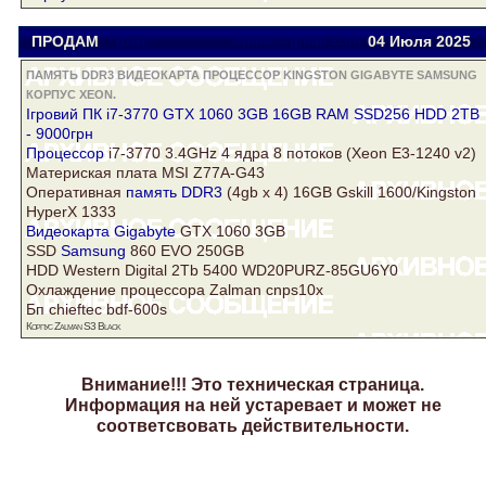
ПРОДАМ
Anfit
anfitne@gmail.com
04 Июля 2025
ПАМЯТЬ DDR3 ВИДЕОКАРТА ПРОЦЕССОР KINGSTON GIGABYTE SAMSUNG
КОРПУС XEON.
Ігровий ПК i7-3770 GTX 1060 3GB 16GB RAM SSD256 HDD 2TB
- 9000грн
Процессор
i7-3770 3.4GHz 4 ядра 8 потоков (Xeon E3-1240 v2)
Материская плата MSI Z77A-G43
Оперативная
память DDR3
(4gb x 4) 16GB Gskill 1600/Kingston
HyperX 1333
Видеокарта
Gigabyte
GTX 1060 3GB
SSD
Samsung
860 EVO 250GB
HDD Western Digital 2Tb 5400 WD20PURZ-85GU6Y0
Охлаждение процессора Zalman cnps10x
Бп chieftec bdf-600s
Корпус
Zalman S3 Black
Внимание!!! Это техническая страница.
Информация на ней устаревает и может не
соответсвовать действительности.