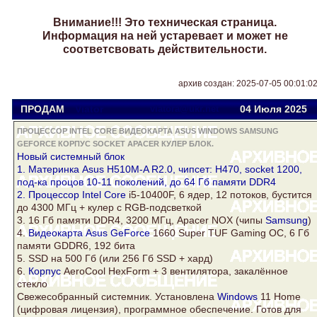
Внимание!!! Это техническая страница.
Информация на ней устаревает и может не
соответсвовать действительности.
архив создан: 2025-07-05 00:01:0
ПРОДАМ
Viator
viatora@ukr.net
04 Июля 2025
ПРОЦЕССОР INTEL CORE ВИДЕОКАРТА ASUS WINDOWS SAMSUNG
GEFORCE КОРПУС SOCKET APACER КУЛЕР БЛОК.
Новый системный
блок
1. Материнка Asus H510M-A R2.0, чипсет: H470,
socket
1200,
под-ка процов 10-11 поколений, до 64 Гб памяти DDR4
2.
Процессор Intel Core
i5-10400F, 6 ядер, 12 потоков, бустится
до 4300 МГц +
кулер
c RGB-подсветкой
3. 16 Гб памяти DDR4, 3200 МГц,
Apacer
NOX (чипы
Samsung
)
4.
Видеокарта Asus
GeForce
1660 Super TUF Gaming OC, 6 Гб
памяти GDDR6, 192 бита
5. SSD на 500 Гб (или 256 Гб SSD + хард)
6.
Корпус
AeroCool HexForm + 3 вентилятора, закалённое
стекло
Свежесобранный системник. Установлена
Windows
11 Home
(цифровая лицензия), программное обеспечение. Готов для