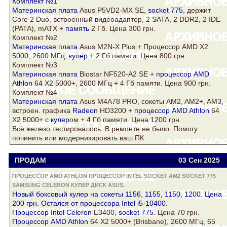
Комплект №1
Материнская плата
Asus
P5VD2-MX SE,
socket 775
, держит
Core 2 Duo, встроенный видеоадаптер, 2 SATA, 2
DDR2
, 2 IDE
(PATA), mATX +
память
2 Гб. Цена 300 грн.
Комплект №2
Материнская плата
Asus
M2N-X Plus + Процессор AMD X2
5000, 2600 МГц,
кулер
+ 2 Гб памяти. Цена 800 грн.
Комплект №3
Материнская плата
Biostar NF520-A2 SE +
процессор AMD
Athlon
64 Х2 5000+, 2600 МГц + 4 Гб памяти. Цена 900 грн.
Комплект №4
Материнская плата
Asus
M4A78 PRO, сокеты AM2, AM2+, AM3,
встроен. графика
Radeon
HD3200 +
процессор AMD Athlon
64
Х2 5000+ с
кулер
ом + 4 Гб памяти. Цена 1200 грн.
Всё железо тестировалось. В ремонте не было. Помогу
починить или модернизировать ваш ПК.
ПРОДАМ
Viator
viatora@ukr.net
03 Сен
2025
ПРОЦЕССОР AMD ATHLON ПРОЦЕССОР INTEL SOCKET AM2 SOCKET 775
SAMSUNG CELERON КУЛЕР ДИСК ASUS.
Новый боксовый
кулер
на сокеты 1156, 1155, 1150, 1200. Цена
200 грн. Остался от процессора Intel i5-10400.
Процессор Intel
Celeron
E3400,
socket 775
. Цена 70 грн.
Процессор AMD Athlon
64 Х2 5000+ (Brisbane), 2600 МГц, 65