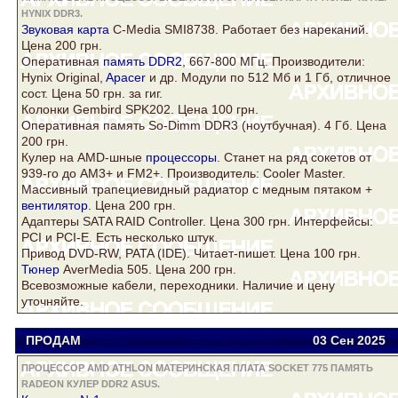
HYNIX DDR3.
Звуковая
карта
C-Media SMI8738. Работает без нареканий.
Цена 200 грн.
Оперативная
память DDR2
, 667-800 МГц. Производители:
Hynix
Original,
Apacer
и др. Модули по 512 Мб и 1 Гб, отличное
сост. Цена 50 грн. за гиг.
Колонки Gembird SPK202. Цена 100 грн.
Оперативная память So-Dimm
DDR3
(ноутбучная). 4 Гб. Цена
200 грн.
Кулер
на AMD-шные
процессоры
. Станет на ряд сокетов от
939-го до AM3+ и FM2+. Производитель: Cooler Master.
Массивный трапециевидный радиатор с медным пятаком +
вентилятор
. Цена 200 грн.
Адаптеры SATA RAID Controller. Цена 300 грн. Интерфейсы:
PCI и PCI-E. Есть несколько штук.
Привод DVD-RW, PATA (IDE). Читает-пишет. Цена 100 грн.
Тюнер
AverMedia 505. Цена 200 грн.
Всевозможные кабели, переходники. Наличие и цену
уточняйте.
ПРОДАМ
Viator
viatora@ukr.net
03 Сен
2025
ПРОЦЕССОР AMD ATHLON МАТЕРИНСКАЯ ПЛАТА SOCKET 775 ПАМЯТЬ
RADEON КУЛЕР DDR2 ASUS.