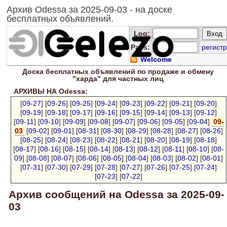
Архив Odessa за 2025-09-03 - на доске
бесплатных объявлений.
Log
:
Pass:
регистр
Welcome
Доска
бесплатных
объявлений по продаже и обмену
"харда" для
частных лиц
АРХИВЫ НА Odessa:
[
09-27
] [
09-26
] [
09-25
] [
09-24
] [
09-23
] [
09-22
] [
09-21
] [
09-20
]
[
09-19
] [
09-18
] [
09-17
] [
09-16
] [
09-15
] [
09-14
] [
09-13
] [
09-12
]
[
09-11
] [
09-10
] [
09-09
] [
09-08
] [
09-07
] [
09-06
] [
09-05
] [
09-04
]
09-
03
[
09-02
] [
09-01
] [
08-31
] [
08-30
] [
08-29
] [
08-28
] [
08-27
] [
08-26
]
[
08-25
] [
08-24
] [
08-23
] [
08-22
] [
08-21
] [
08-20
] [
08-19
] [
08-18
]
[
08-17
] [
08-16
] [
08-15
] [
08-14
] [
08-13
] [
08-12
] [
08-11
] [
08-10
] [
08-
09
] [
08-08
] [
08-07
] [
08-06
] [
08-05
] [
08-04
] [
08-03
] [
08-02
] [
08-01
]
[
07-31
] [
07-30
] [
07-29
] [
07-28
] [
07-27
] [
07-26
] [
07-25
] [
07-24
]
[
07-23
] [
07-22
]
Архив сообщений на Odessa за 2025-09-
03