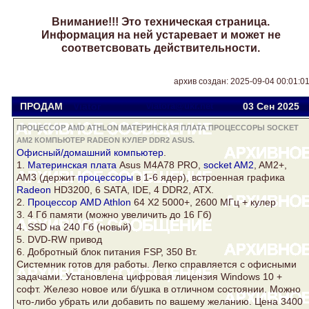
Внимание!!! Это техническая страница.
Информация на ней устаревает и может не
соответсвовать действительности.
архив создан: 2025-09-04 00:01:0
ПРОДАМ
Viator
viatora@ukr.net
03 Сен
2025
ПРОЦЕССОР AMD ATHLON МАТЕРИНСКАЯ ПЛАТА ПРОЦЕССОРЫ SOCKET
AM2 КОМПЬЮТЕР RADEON КУЛЕР DDR2 ASUS.
Офисный/домашний
компьютер
.
1.
Материнская плата
Asus
M4A78 PRO,
socket AM2
, AM2+,
AM3 (держит
процессоры
в 1-6 ядер), встроенная графика
Radeon
HD3200, 6 SATA, IDE, 4
DDR2
, ATX.
2.
Процессор AMD Athlon
64 Х2 5000+, 2600 МГц +
кулер
3. 4 Гб памяти (можно увеличить до 16 Гб)
4. SSD на 240 Гб (новый)
5. DVD-RW привод
6. Добротный блок питания FSP, 350 Вт.
Системник готов для работы. Легко справляется с офисными
задачами. Установлена цифровая лицензия Windows 10 +
софт. Железо новое или б/ушка в отличном состоянии. Можно
что-либо убрать или добавить по вашему желанию. Цена 3400