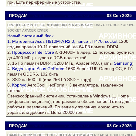
грн. Есть периферийные устройства.
ПРОДАМ
Viator
viatora@ukr.net
03 Сен
2025
ПРОЦЕССОР INTEL CORE ВИДЕОКАРТА ASUS SAMSUNG GEFORCE КОРПУС
SOCKET APACER КУЛЕР.
Новый системный блок
1. Материнка Asus H510M-A R2.0, чипсет: H470,
socket
1200,
под-ка процов 10-11 поколений, до 64 Гб памяти DDR4
2.
Процессор Intel Core
i5-10400F, 6 ядер, 12 потоков, бустится
до 4300 МГц +
кулер
c RGB-подсветкой
3. 16 Гб памяти DDR4, 3200 МГц,
Apacer
NOX (чипы
Samsung
)
4.
Видеокарта Asus
GeForce
1660 Super TUF Gaming OC, 6 Гб
памяти GDDR6, 192 бита
5. SSD на 500 Гб (или 256 Гб SSD + хард)
6.
Корпус
AeroCool HexForm + 3 вентилятора, закалённое
стекло
Свежесобранный системник. Установлена Windows 11 Home
(цифровая лицензия), программное обеспечение. Готов для
работы и развлечений. По вашему желанию можно что-то
убрать или добавить. Цена 20000 грн.
ПРОДАМ
Viator
viatora@ukr.net
03 Сен
2025
ПАМЯТЬ DDR2 ПРОЦЕССОРЫ ВЕНТИЛЯТОР APACER КАРТА ТЮНЕР КУЛЕР