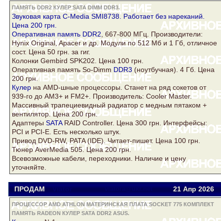
ПАМЯТЬ DDR2 КУЛЕР SATA DIMM DDR3.
Звуковая карта C-Media SMI8738. Работает без нареканий.
Цена 200 грн.
Оперативная
память DDR2
, 667-800 МГц. Производители:
Hynix Original, Apacer и др. Модули по 512 Мб и 1 Гб, отличное
сост. Цена 50 грн. за гиг.
Колонки Gembird SPK202. Цена 100 грн.
Оперативная память So-Dimm
DDR3
(ноутбучная). 4 Гб. Цена
200 грн.
Кулер
на AMD-шные процессоры. Станет на ряд сокетов от
939-го до AM3+ и FM2+. Производитель: Cooler Master.
Массивный трапециевидный радиатор с медным пятаком +
вентилятор. Цена 200 грн.
Адаптеры
SATA
RAID Controller. Цена 300 грн. Интерфейсы:
PCI и PCI-E. Есть несколько штук.
Привод DVD-RW, PATA (IDE). Читает-пишет. Цена 100 грн.
Тюнер AverMedia 505. Цена 200 грн.
Всевозможные кабели, переходники. Наличие и цену
уточняйте.
ПРОДАМ
Viator
viatora@ukr.net
21 Апр
2026
ПРОЦЕССОР AMD ATHLON МАТЕРИНСКАЯ ПЛАТА SOCKET 775 КОМПЛЕКТ
ПАМЯТЬ RADEON КУЛЕР SATA DDR2 ASUS.