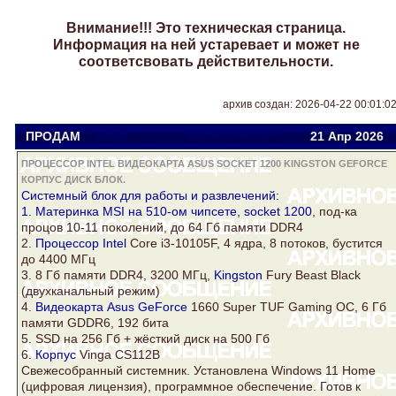
Внимание!!! Это техническая страница.
Информация на ней устаревает и может не
соответсвовать действительности.
архив создан: 2026-04-22 00:01:0
ПРОДАМ
Viator
viatora@ukr.net
21 Апр
2026
ПРОЦЕССОР INTEL ВИДЕОКАРТА ASUS SOCKET 1200 KINGSTON GEFORCE
КОРПУС ДИСК БЛОК.
Системный
блок
для работы и развлечений:
1. Материнка MSI на 510-ом чипсете,
socket 1200
, под-ка
процов 10-11 поколений, до 64 Гб памяти DDR4
2.
Процессор Intel
Core i3-10105F, 4 ядра, 8 потоков, бустится
до 4400 МГц
3. 8 Гб памяти DDR4, 3200 МГц,
Kingston
Fury Beast Black
(двухканальный режим)
4.
Видеокарта Asus
GeForce
1660 Super TUF Gaming OC, 6 Гб
памяти GDDR6, 192 бита
5. SSD на 256 Гб + жёсткий
диск
на 500 Гб
6.
Корпус
Vinga CS112B
Свежесобранный системник. Установлена Windows 11 Home
(цифровая лицензия), программное обеспечение. Готов к