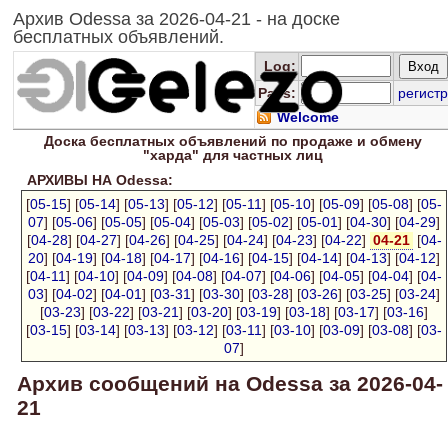
Архив Odessa за 2026-04-21 - на доске
бесплатных объявлений.
Log
:
Pass:
регистр
Welcome
Доска
бесплатных
объявлений по продаже и обмену
"харда" для
частных лиц
АРХИВЫ НА Odessa:
[
05-15
] [
05-14
] [
05-13
] [
05-12
] [
05-11
] [
05-10
] [
05-09
] [
05-08
] [
05-
07
] [
05-06
] [
05-05
] [
05-04
] [
05-03
] [
05-02
] [
05-01
] [
04-30
] [
04-29
]
[
04-28
] [
04-27
] [
04-26
] [
04-25
] [
04-24
] [
04-23
] [
04-22
]
04-21
[
04-
20
] [
04-19
] [
04-18
] [
04-17
] [
04-16
] [
04-15
] [
04-14
] [
04-13
] [
04-12
]
[
04-11
] [
04-10
] [
04-09
] [
04-08
] [
04-07
] [
04-06
] [
04-05
] [
04-04
] [
04-
03
] [
04-02
] [
04-01
] [
03-31
] [
03-30
] [
03-28
] [
03-26
] [
03-25
] [
03-24
]
[
03-23
] [
03-22
] [
03-21
] [
03-20
] [
03-19
] [
03-18
] [
03-17
] [
03-16
]
[
03-15
] [
03-14
] [
03-13
] [
03-12
] [
03-11
] [
03-10
] [
03-09
] [
03-08
] [
03-
07
]
Архив сообщений на Odessa за 2026-04-
21