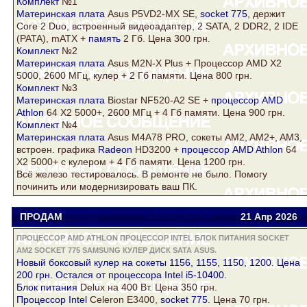
Комплект
№1
Материнская плата
Asus
P5VD2-MX SE,
socket 775
, держит
Core 2 Duo, встроенный видеоадаптер, 2
SATA
, 2
DDR2
, 2 IDE
(PATA), mATX +
память
2 Гб. Цена 300 грн.
Комплект
№2
Материнская плата
Asus
M2N-X Plus + Процессор AMD X2
5000, 2600 МГц,
кулер
+ 2 Гб памяти. Цена 800 грн.
Комплект
№3
Материнская плата
Biostar NF520-A2 SE +
процессор AMD
Athlon
64 Х2 5000+, 2600 МГц + 4 Гб памяти. Цена 900 грн.
Комплект
№4
Материнская плата
Asus
M4A78 PRO, сокеты AM2, AM2+, AM3,
встроен. графика
Radeon
HD3200 +
процессор AMD Athlon
64
Х2 5000+ с
кулер
ом + 4 Гб памяти. Цена 1200 грн.
Всё железо тестировалось. В ремонте не было. Помогу
починить или модернизировать ваш ПК.
ПРОДАМ
Viator
viatora@ukr.net
21 Апр
2026
ПРОЦЕССОР AMD ATHLON ПРОЦЕССОР INTEL БЛОК ПИТАНИЯ SOCKET
AM2 SOCKET 775 SAMSUNG КУЛЕР ДИСК SATA ASUS.
Новый боксовый
кулер
на сокеты 1156, 1155, 1150, 1200. Цена
200 грн. Остался от процессора Intel i5-10400.
Блок питания
Delux на 400 Вт. Цена 350 грн.
Процессор Intel
Celeron E3400,
socket 775
. Цена 70 грн.