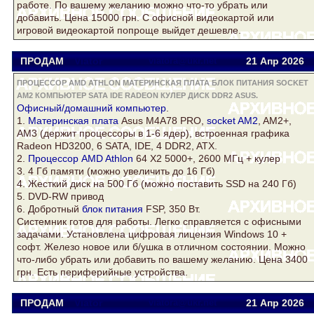
работе. По вашему желанию можно что-то убрать или
добавить. Цена 15000 грн. С офисной видеокартой или
игровой видеокартой попроще выйдет дешевле.
ПРОДАМ
Viator
viatora@ukr.net
21 Апр
2026
ПРОЦЕССОР AMD ATHLON МАТЕРИНСКАЯ ПЛАТА БЛОК ПИТАНИЯ SOCKET
AM2 КОМПЬЮТЕР SATA IDE RADEON КУЛЕР ДИСК DDR2 ASUS.
Офисный/домашний
компьютер
.
1.
Материнская плата
Asus
M4A78 PRO,
socket AM2
, AM2+,
AM3 (держит процессоры в 1-6 ядер), встроенная графика
Radeon
HD3200, 6 SATA, IDE, 4
DDR2
, ATX.
2.
Процессор AMD Athlon
64 Х2 5000+, 2600 МГц +
кулер
3. 4 Гб памяти (можно увеличить до 16 Гб)
4. Жесткий
диск
на 500 Гб (можно поставить SSD на 240 Гб)
5. DVD-RW привод
6. Добротный
блок питания
FSP, 350 Вт.
Системник готов для работы. Легко справляется с офисными
задачами. Установлена цифровая лицензия Windows 10 +
софт. Железо новое или б/ушка в отличном состоянии. Можно
что-либо убрать или добавить по вашему желанию. Цена 3400
грн. Есть периферийные устройства.
ПРОДАМ
Viator
viatora@ukr.net
21 Апр
2026