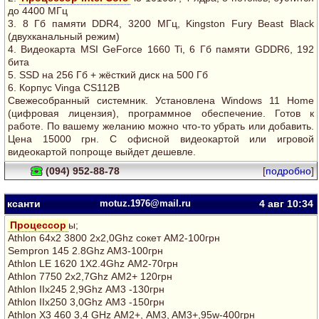
до 4400 МГц
3. 8 Гб памяти DDR4, 3200 МГц, Kingston Fury Beast Black
(двухканальный режим)
4. Видеокарта MSI GeForce 1660 Ti, 6 Гб памяти GDDR6, 192
бита
5. SSD на 256 Гб + жёсткий диск на 500 Гб
6. Корпус Vinga CS112B
Свежесобранный системник. Установлена Windows 11 Home
(цифровая лицензия), программное обеспечение. Готов к
работе. По вашему желанию можно что-то убрать или добавить.
Цена 15000 грн. С офисной видеокартой или игровой
видеокартой попроще выйдет дешевле.
(094) 952-88-78
[
подробно
]
ксанти
motuz.1976@mail.ru
4 авг
10:34
Процессор
ы;
Athlon 64х2 3800 2х2,0Ghz сокет АМ2-100грн
Sempron 145 2.8Ghz AM3-100грн
Athlon LE 1620 1Х2.4Ghz АМ2-70грн
Athlon 7750 2х2,7Ghz АМ2+ 120грн
Athlon IIх245 2,9Ghz АМ3 -130грн
Athlon IIх250 3,0Ghz АМ3 -150грн
Athlon X3 460 3,4 GHz АМ2+, AM3, AM3+,95w-400грн