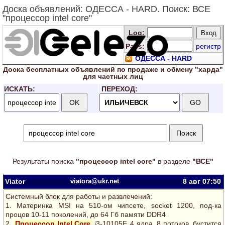
Доска объявлений: ОДЕССА - HARD. Поиск: ВСЕ
''процессор intel core''
Log
:
Pass:
регистр
ОДЕССА - HARD
Доска
бесплатных
объявлений по продаже и обмену "харда"
для
частных лиц
ИСКАТЬ:
ПЕРЕХОД:
Результаты поиска
"процессор intel core"
в разделе
"ВСЕ"
Viator
viatora@ukr.net
8 авг
07:50
Системный блок для работы и развлечений:
1. Материнка MSI на 510-ом чипсете, socket 1200, под-ка
процов 10-11 поколений, до 64 Гб памяти DDR4
2.
Процессор Intel Core
i3-10105F, 4 ядра, 8 потоков, бустится