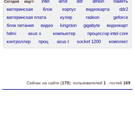
intel
amd
ddr
athlon
память
Сегодня ищут:
материнская
блок
корпус
видеокарта
ddr2
материнская плата
кулер
radeon
geforce
блок питания
видео
kingston
gigabyte
видеокарт
hdmi
asus x
компьютер
процессор intel core
контроллер
проц
asus t
socket 1200
комплект
корпус asus
asus 7
intel core
сокет 775
оперативная память
force
ddr3 hynix
intel celeron
ddr 400
asus 12
intel 775
ddr4
Сейчас на сайте (
170
): пользователей
1
, гостей
169