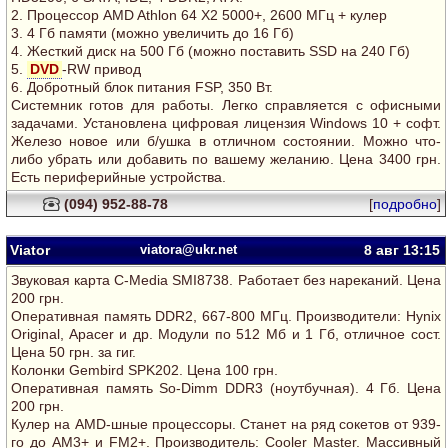
2. Процессор AMD Athlon 64 Х2 5000+, 2600 МГц + кулер
3. 4 Гб памяти (можно увеличить до 16 Гб)
4. Жесткий диск на 500 Гб (можно поставить SSD на 240 Гб)
5.
DVD
-RW привод
6. Добротный блок питания FSP, 350 Вт.
Системник готов для работы. Легко справляется с офисными
задачами. Установлена цифровая лицензия Windows 10 + софт.
Железо новое или б/ушка в отличном состоянии. Можно что-
либо убрать или добавить по вашему желанию. Цена 3400 грн.
Есть периферийные устройства.
(094) 952-88-78
[
подробно
]
Viator
viatora@ukr.net
8 авг
13:15
Звуковая карта C-Media SMI8738. Работает без нареканий. Цена
200 грн.
Оперативная память DDR2, 667-800 МГц. Производители: Hynix
Original, Apacer и др. Модули по 512 Мб и 1 Гб, отличное сост.
Цена 50 грн. за гиг.
Колонки Gembird SPK202. Цена 100 грн.
Оперативная память So-Dimm DDR3 (ноутбучная). 4 Гб. Цена
200 грн.
Кулер на AMD-шные процессоры. Станет на ряд сокетов от 939-
го до AM3+ и FM2+. Производитель: Cooler Master. Массивный