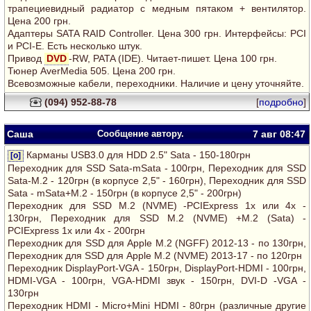
трапециевидный радиатор с медным пятаком + вентилятор.
Цена 200 грн.
Адаптеры SATA RAID Controller. Цена 300 грн. Интерфейсы: PCI
и PCI-E. Есть несколько штук.
Привод
DVD
-RW, PATA (IDE). Читает-пишет. Цена 100 грн.
Тюнер AverMedia 505. Цена 200 грн.
Всевозможные кабели, переходники. Наличие и цену уточняйте.
(094) 952-88-78
[
подробно
]
Саша
Сообщение автору.
7 авг
08:47
Карманы USB3.0 для HDD 2.5" Sata - 150-180грн
[o]
Переходник для SSD Sata-mSata - 100грн, Переходник для SSD
Sata-М.2 - 120грн (в корпусе 2,5" - 160грн), Переходник для SSD
Sata - mSata+М.2 - 150грн (в корпусе 2,5" - 200грн)
Переходник для SSD M.2 (NVME) -PCIExpress 1х или 4x -
130грн, Переходник для SSD M.2 (NVME) +M.2 (Sata) -
PCIExpress 1х или 4x - 200грн
Переходник для SSD для Apple M.2 (NGFF) 2012-13 - по 130грн,
Переходник для SSD для Apple M.2 (NVME) 2013-17 - по 120грн
Переходник DisplayPort-VGA - 150грн, DisplayPort-HDMI - 100грн,
HDMI-VGA - 100грн, VGA-HDMI звук - 150грн, DVI-D -VGA -
130грн
Переходник HDMI - Micro+Mini HDMI - 80грн (различные другие