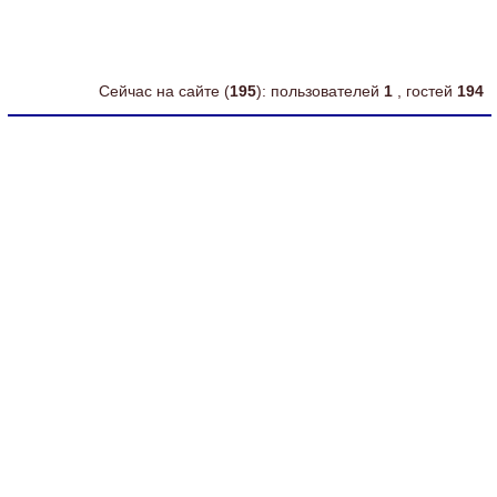
intel celeron
питания
Сейчас на сайте (
195
): пользователей
1
, гостей
194