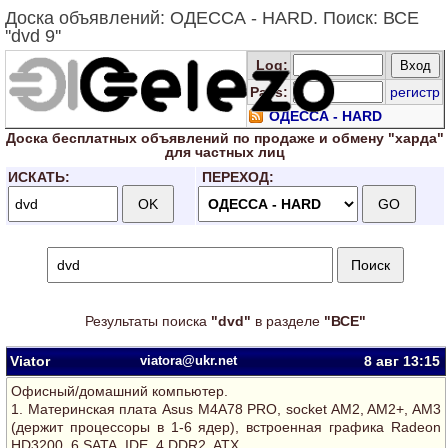
Доска объявлений: ОДЕССА - HARD. Поиск: ВСЕ
''dvd 9''
Log
:
Pass:
регистр
ОДЕССА - HARD
Доска
бесплатных
объявлений по продаже и обмену "харда"
для
частных лиц
ИСКАТЬ:
ПЕРЕХОД:
Результаты поиска
"dvd"
в разделе
"ВСЕ"
Viator
viatora@ukr.net
8 авг
13:15
Офисный/домашний компьютер.
1. Материнская плата Asus M4A78 PRO, socket AM2, AM2+, AM3
(держит процессоры в 1-6 ядер), встроенная графика Radeon
HD3200, 6 SATA, IDE, 4 DDR2, ATX.