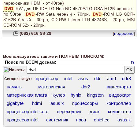
переходники HDMI - от 40грн)
DVD
-RW для ПК IDE LG Nec ND-4570A/LG GSA-H12N черные -
по 50грн,
DVD
-RW Sata черный - 70грн,
DVD
-ROM LG GDR-
8162B белый - 30грн, CD-RW Liteon LTR-48246S - 20грн, MSI
CD-ROM 52x - 20грн
(063) 616-98-29
[
подробно
]
Воспользуйтесь так же и ПОЛНЫМ ПОИСКОМ:
Поиск по ВСЕМ доскам:
Искать:
процессор
intel
asus
ddr
amd
ddr3
Сегодня ищут:
память
материнская
ddr2
видеокарта
материнская плата
кулер
hynix
kingston
видеокарт
gigabyte
hdmi
asus x
процессоры
контроллер
процессор intel core
переходник
диск
компьютер
процессор intel
системник
проц
chieftec
asus k
процессор core
комплект
socket 1200
force
asus 7
socket
сокет 775
core
оперативная память