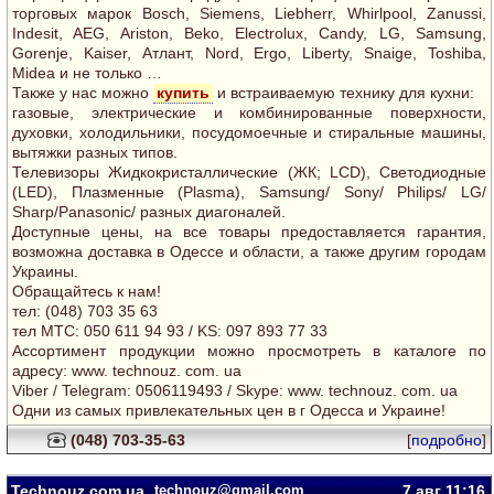
торговых марок Bosch, Siemens, Liebherr, Whirlpool, Zanussi,
Indesit, AEG, Ariston, Beko, Electrolux, Candy, LG, Samsung,
Gorenje, Kaiser, Атлант, Nord, Ergo, Liberty, Snaige, Toshiba,
Midea и не только …
Также у нас можно
купить
и встраиваемую технику для кухни:
газовые, электрические и комбинированные поверхности,
духовки, холодильники, посудомоечные и стиральные машины,
вытяжки разных типов.
Телевизоры Жидкокристаллические (ЖК; LCD), Светодиодные
(LED), Плазменные (Plasma), Samsung/ Sony/ Philips/ LG/
Sharp/Panasonic/ разных диагоналей.
Доступные цены, на все товары предоставляется гарантия,
возможна доставка в Одессе и области, а также другим городам
Украины.
Обращайтесь к нам!
тел: (048) 703 35 63
тел MTC: 050 611 94 93 / KS: 097 893 77 33
Ассортимент продукции можно просмотреть в каталоге по
адресу: www. technouz. com. ua
Viber / Telegram: 0506119493 / Skype: www. technouz. com. ua
Одни из самых привлекательных цен в г Одесса и Украине!
(048) 703-35-63
[
подробно
]
Technouz.com.ua
technouz@gmail.com
7 авг
11:16