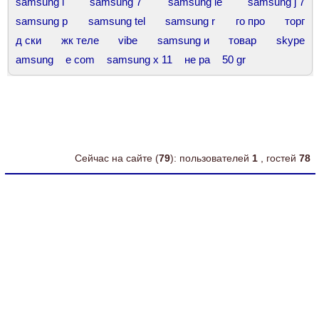
samsung i
samsung 7
samsung le
samsung j 7
samsung p
samsung tel
samsung r
го про
торг
д ски
жк теле
vibe
samsung и
товар
skype
amsung
e com
samsung x 11
не ра
50 gr
Сейчас на сайте (
79
): пользователей
1
, гостей
78