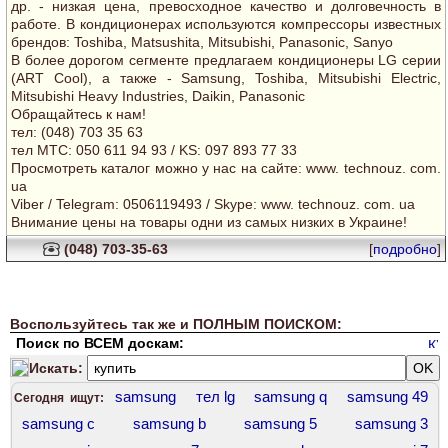
др. - низкая цена, превосходное качество и долговечность в
работе. В кондиционерах используются компрессоры известных
брендов: Toshiba, Matsushita, Mitsubishi, Panasonic, Sanyo
В более дорогом сегменте предлагаем кондиционеры LG серии
(ART Cool), а также - Samsung, Toshiba, Mitsubishi Electric,
Mitsubishi Heavy Industries, Daikin, Panasonic
Обращайтесь к нам!
тел: (048) 703 35 63
тел MTC: 050 611 94 93 / KS: 097 893 77 33
Просмотреть каталог можно у нас на сайте: www. technouz. com.
ua
Viber / Telegram: 0506119493 / Skype: www. technouz. com. ua
Внимание цены на товары одни из самых низких в Украине!
(048) 703-35-63
[
подробно
]
Воспользуйтесь так же и ПОЛНЫМ ПОИСКОМ:
Поиск по ВСЕМ доскам:
Искать:
samsung
тел lg
samsung q
samsung 49
Сегодня ищут:
samsung c
samsung b
samsung 5
samsung 3