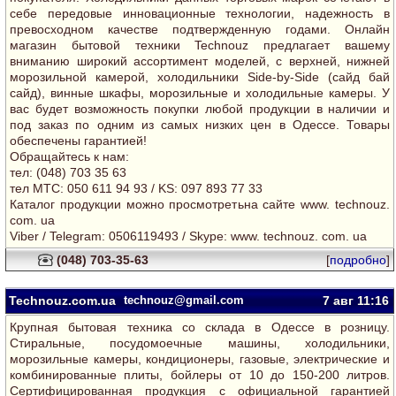
себе передовые инновационные технологии, надежность в
превосходном качестве подтвержденную годами. Онлайн
магазин бытовой техники Technouz предлагает вашему
вниманию широкий ассортимент моделей, с верхней, нижней
морозильной камерой, холодильники Side-by-Side (сайд бай
сайд), винные шкафы, морозильные и холодильные камеры. У
вас будет возможность покупки любой продукции в наличии и
под заказ по одним из самых низких цен в Одессе. Товары
обеспечены гарантией!
Обращайтесь к нам:
тел: (048) 703 35 63
тел MTC: 050 611 94 93 / KS: 097 893 77 33
Каталог продукции можно просмотретьна сайте www. technouz.
com. ua
Viber / Telegram: 0506119493 / Skype: www. technouz. com. ua
(048) 703-35-63
[
подробно
]
Technouz.com.ua
technouz@gmail.com
7 авг
11:16
Крупная бытовая техника со склада в Одессе в розницу.
Cтиральные, посудомоечные машины, холодильники,
морозильные камеры, кондиционеры, газовые, электрические и
комбинированные плиты, бойлеры от 10 до 150-200 литров.
Сертифицированная продукция с официальной гарантией