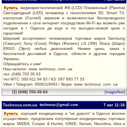
Купить
жидкокристаллический ЖК (LCD) Плазменный (Plasma)
Светодиодный (LED) телевизор с технологиями 3D, Smart TV,
изогнутым (Curved) экраном и возможностью беспроводного
подключения к сети интернет посредством Wi-Fi вы можете уже
сегодня в г Одесса да еще и по выгодно-низкой цене c
гарантией!
Широкий ассортимент телевизоров торговых марок Samsung
(Самсунг) Sony (Сони) Philips (Филипс) LG (ЛЖ) Sharp (Шарп)
ERGO (Эрго) любых диагоналей. Низкие цены, заказ с
бесплатной доставкой в Одессе, области и другим городам
Украины.
Обращайтесь к нам!
Наш каталог: www. technouz. com. ua
тел: (048) 703 35 63
тел MTC: 050 611 94 93 / KS: 097 893 77 33
Viber / Telegram: 0506119493 / Skype: www. technouz. com. ua
(048) 703-35-63
[
подробно
]
Technouz.com.ua
technouz@gmail.com
7 авг
11:16
Купить
хороший кондиционер и "не дорого" в Одессе вполне
осуществимо, предлагаем популярные кондиционеры торговых
марок: MIDEA, Cooper & Hunter, GREE, Sensei, Neoclima, Idea и