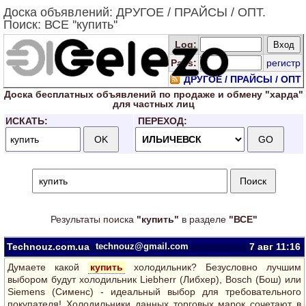
Доска объявлений: ДРУГОЕ / ПРАЙСЫ / ОПТ.
Поиск: ВСЕ ''купить''
Log
:
Pass:
регистр
ДРУГОЕ / ПРАЙСЫ / ОПТ
Доска
бесплатных
объявлений по продаже и обмену "харда"
для
частных лиц
ИСКАТЬ:
ПЕРЕХОД:
Результаты поиска
"купить"
в разделе
"ВСЕ"
Technouz.com.ua
technouz@gmail.com
7 авг
11:16
Думаете какой
купить
холодильник? Безусловно лучшим
выбором будут холодильник Liebherr (Либхер), Bosch (Бош) или
Siemens (Сименс) - идеальный выбор для требовательного
покупателя! Холодильники данных торговых марок сочетают в