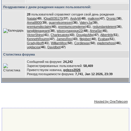
Поздравляем с днем рождения наших пользователей:
28
пользователей справляют сегодня свой день рождения
Natala
(
49
),
Юра0035170
(
37
),
AndyM
(
48
),
malkmn
(
47
),
Dronic
(
38
),
Anna8800
(
39
),
quarrelsomeseri
(
36
),
ValeryJa
(
39
),
premiumdisclaim
(
40
),
premiumcompleme
(
41
),
redundantdetent
(
36
),
tangiblepageant
(
38
),
wisesynagogue22
(
48
),
AnnaSiz
(
45
),
VictorShino
(
41
),
Charlesatoto
(
43
),
DouglasMig
(
47
),
Albertlrib
(
51
),
KennethRoumn
(
47
),
JamesRex
(
43
),
filejober
(
40
),
Evabag
(
51
),
GradyAboff
(
41
),
WilliamMox
(
50
),
Cordiewax
(
50
),
ejademehosi
(
46
),
ugidacea
(
46
),
Davidbet
(
47
)
Статистика форума
Сообщений на форуме:
24,242
Зарегистрированных пользователей:
58,469
Приветствуем новичка,
gelezo2026
Рекорд посещаемости форума:
7,741
,
Jan 12 2026, 23:39
Упрощённая
Сейчас: 8th August 2026 - 09:13
версия
Hosted by OneTelecom