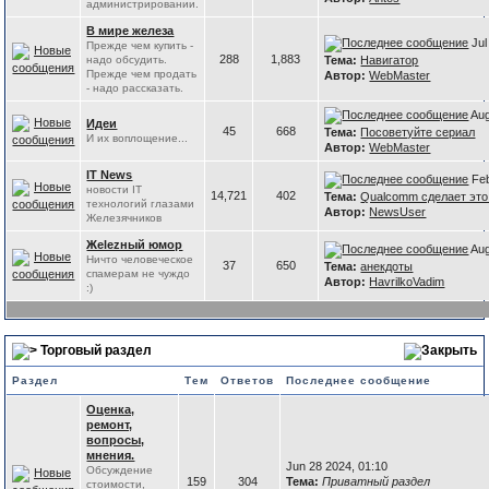
администрировании.
В мире железа
Jul
Прежде чем купить -
288
1,883
надо обсудить.
Тема:
Навигатор
Прежде чем продать
Автор:
WebMaster
- надо рассказать.
Aug
Идеи
45
668
Тема:
Посоветуйте сериал
И их воплощение...
Автор:
WebMaster
IT News
Feb
новости IT
14,721
402
Тема:
Qualcomm сделает это 
технологий глазами
Автор:
NewsUser
Железячников
Жelezный юмор
Aug
Ничто человеческое
37
650
Тема:
анекдоты
спамерам не чуждо
Автор:
HavrilkoVadim
:)
Торговый раздел
Раздел
Тем
Ответов
Последнее сообщение
Оценка,
ремонт,
вопросы,
мнения.
Jun 28 2024, 01:10
Обсуждение
159
304
Тема:
Приватный раздел
стоимости,