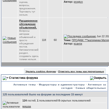
Автор:
progtcn
оценка,
вопросы,
предложения.
Торговать тут
нельзя.
Расширенное
обсуждение
объявлений.
Вопросы
авторам
Jun 22 20
объявлений и
118
60
Тема:
ПРОДАМ: ***материнки Матери
просто
обсуждения
Автор:
ксанти
постов.
Автоматический
раздел,
создавать здесь
топики нельзя.
Удалить cookies форума
·
Отметить все темы как прочитанные
Статистика форума
Активные темы
·
Модераторы и администраторы
·
Активные за
сегодня
·
Самые общительные
125 пользователей было на форуме за последние 15 минут
124
гостей,
1
пользователей
0
скрытых пользователей
мишаа