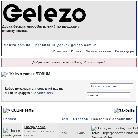
Доска бесплатных объявлений по продаже и
обмену железа.
Жelezo.com.ua
правила на досках gelezo.com.ua
Помощь
Поиск
Пользователи
Календарь
Добро пожаловать, гость
(
Вход
|
Регистрация
)
Жelezo.com.ua/FORUM
Добро пожаловать, последний раз вы
были на форуме:
Сегодня, 09:13
Общие темы
Раздел
Тем
Ответов
Последнее сообщение
Обсуждалка
Fe
Говорим о железе, о
461
4,383
Тема:
Перегревается видеок
сайте, о
Автор:
Antes