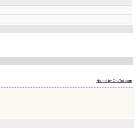
Сейчас: 6th August 2026 - 15:19
Hosted by OneTelecom