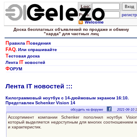
Log
:
Pass:
регистр
Welcome
Доска
бесплатных
объявлений по продаже и обмену
"харда" для
частных лиц
П
П
равила
оведения
FAQ
. Или спрашивайте
Т
естовая доска
IT
Лента
новостей
Ф
ОРУМ
Лента IT новостей :::
Килограммовый ноутбук с 14-дюймовым экраном 16:10.
Представлен Schenker Vision 14
обсудить на форуме
2021-06-10
1
Ассортимент компании Schenker пополнил ноутбук Visio
который выделяется недоступным для многих соотношением 
и характеристик.