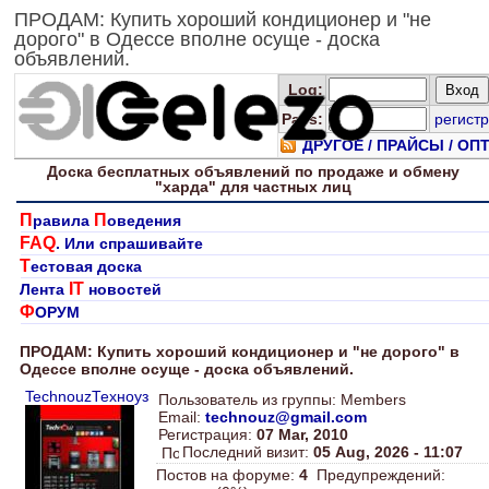
ПРОДАМ: Купить хороший кондиционер и "не
дорого" в Одессе вполне осуще - доска
объявлений.
Log
:
Pass:
регистр
ДРУГОЕ / ПРАЙСЫ / ОП
Доска
бесплатных
объявлений по продаже и обмену
"харда" для
частных лиц
П
П
равила
оведения
FAQ
. Или спрашивайте
Т
естовая доска
IT
Лента
новостей
Ф
ОРУМ
ПРОДАМ: Купить хороший кондиционер и "не дорого" в
Одессе вполне осуще - доска объявлений.
TechnouzТехноуз
Пользователь из группы: Members
Email:
technouz@gmail.com
Регистрация:
07 Mar, 2010
Последний визит:
05 Aug, 2026 - 11:07
Постов на форуме:
4
Предупреждений: