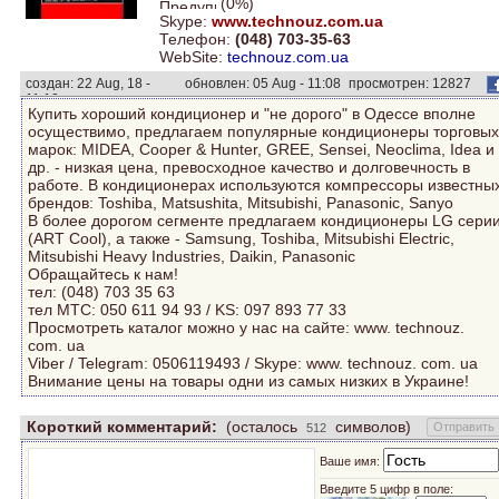
(0%)
Skype:
www.technouz.com.ua
Телефон:
(048) 703-35-63
WebSite:
technouz.com.ua
создан: 22 Aug, 18 -
обновлен: 05 Aug - 11:08
просмотрен: 12827
11:12
раз.
Купить хороший кондиционер и "не дорого" в Одессе вполне
осуществимо, предлагаем популярные кондиционеры торговых
марок: MIDEA, Cooper & Hunter, GREE, Sensei, Neoclima, Idea и
др. - низкая цена, превосходное качество и долговечность в
работе. В кондиционерах используются компрессоры известны
брендов: Toshiba, Matsushita, Mitsubishi, Panasonic, Sanyo
В более дорогом сегменте предлагаем кондиционеры LG сери
(ART Cool), а также - Samsung, Toshiba, Mitsubishi Electric,
Mitsubishi Heavy Industries, Daikin, Panasonic
Обращайтесь к нам!
тел: (048) 703 35 63
тел MTC: 050 611 94 93 / KS: 097 893 77 33
Просмотреть каталог можно у нас на сайте: www. technouz.
com. ua
Viber / Telegram: 0506119493 / Skype: www. technouz. com. ua
Внимание цены на товары одни из самых низких в Украине!
Короткий комментарий:
(осталось
символов)
Ваше имя:
Введите 5 цифр в поле: