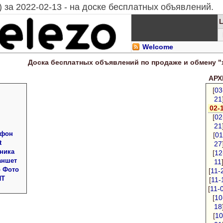
 за 2022-02-13 - на доске бесплатных объявлений.
Welcome
Доска
бесплатных
объявлений по продаже и обмену "
АРХИ
[
03
21
02-
[
02
21
 фон
[
01
t
27
ника
[
12
аншет
11
о Фото
[
11-
ПТ
[
11-
[
11-
[
10
18
[
10