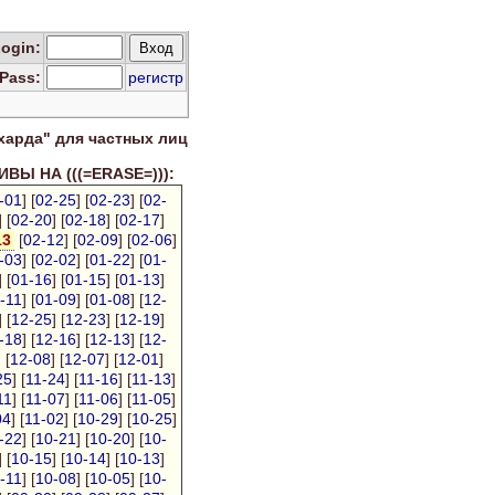
Log
in
:
Pass:
регистр
харда" для
частных лиц
ВЫ НА (((=ERASE=))):
-01
] [
02-25
] [
02-23
] [
02-
] [
02-20
] [
02-18
] [
02-17
]
13
[
02-12
] [
02-09
] [
02-06
]
-03
] [
02-02
] [
01-22
] [
01-
] [
01-16
] [
01-15
] [
01-13
]
-11
] [
01-09
] [
01-08
] [
12-
] [
12-25
] [
12-23
] [
12-19
]
-18
] [
12-16
] [
12-13
] [
12-
] [
12-08
] [
12-07
] [
12-01
]
25
] [
11-24
] [
11-16
] [
11-13
]
11
] [
11-07
] [
11-06
] [
11-05
]
04
] [
11-02
] [
10-29
] [
10-25
]
-22
] [
10-21
] [
10-20
] [
10-
] [
10-15
] [
10-14
] [
10-13
]
-11
] [
10-08
] [
10-05
] [
10-