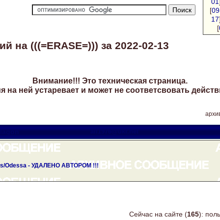
01
[
09
17
[
 на (((=ERASE=))) за 2022-02-13
Внимание!!! Это техническая страница.
 на ней устаревает и может не соответсвовать действ
архив
lagon
all1976@ukr.net
rds/Odessa - УДАЛЕНО АВТОРОМ !!!
Сейчас на сайте (
165
): по