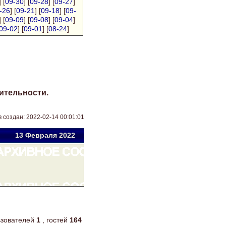
] [
09-30
] [
09-28
] [
09-27
]
-26
] [
09-21
] [
09-18
] [
09-
] [
09-09
] [
09-08
] [
09-04
]
09-02
] [
09-01
] [
08-24
]
ительности.
 создан: 2022-02-14 00:01:01
13 Фев
раля
2022
льзователей
1
, гостей
164