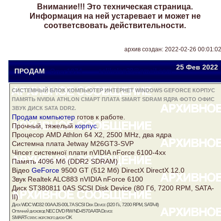
Внимание!!! Это техническая страница.
Информация на ней устаревает и может не
соответсвовать действительности.
архив создан: 2022-02-26 00:01:0
25 Фев
2022
ПРОДАМ
Олег1974
zelikoleg28@gmail.com
СИСТЕМНЫЙ БЛОК КОМПЬЮТЕР ИНТЕРНЕТ WINDOWS GEFORCE КОРПУС
ПАМЯТЬ NVIDIA ATHLON СМАРТ ПЛАТА SMART SDRAM ЯДРА ФОТО ОФИС
ЗВУК ДИСК SATA DDR2.
Продам
компьютер
готов к работе.
Прочный, тяжелый
корпус
.
Процесор AMD
Athlon
64 X2, 2500 MHz, два
ядра
Системна
плата
Jetway M26GT3-SVP
Чiпсет системної плати
nVIDIA
nForce 6100-4xx
Память
4096 Мб (DDR2
SDRAM
)
Вiдео
GeForce
9500 GT (512 Мб) DirectX DirectX 12.0
Звук
Realtek ALC883
nVIDIA
nForce 6100
Диск
ST380811 0AS SCSI Disk Device (80 Гб, 7200 RPM,
SATA
-
II)
Диск
WDC WD32 00AAJS-00L7A SCSI Disk Device (320 Гб, 7200 RPM,
SATA
-II)
Оптичний дисковод NEC DVD RW ND-4570A ATA Device
SMART
-статус жорсткого диску OK