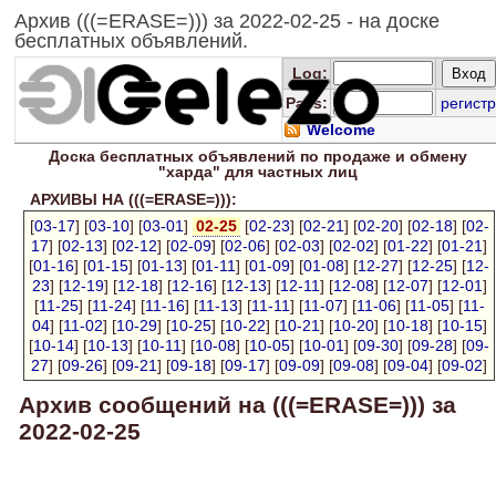
Архив (((=ERASE=))) за 2022-02-25 - на доске
бесплатных объявлений.
Log
:
Pass:
регистр
Welcome
Доска
бесплатных
объявлений по продаже и обмену
"харда" для
частных лиц
АРХИВЫ НА (((=ERASE=))):
[
03-17
] [
03-10
] [
03-01
]
02-25
[
02-23
] [
02-21
] [
02-20
] [
02-18
] [
02-
17
] [
02-13
] [
02-12
] [
02-09
] [
02-06
] [
02-03
] [
02-02
] [
01-22
] [
01-21
]
[
01-16
] [
01-15
] [
01-13
] [
01-11
] [
01-09
] [
01-08
] [
12-27
] [
12-25
] [
12-
23
] [
12-19
] [
12-18
] [
12-16
] [
12-13
] [
12-11
] [
12-08
] [
12-07
] [
12-01
]
[
11-25
] [
11-24
] [
11-16
] [
11-13
] [
11-11
] [
11-07
] [
11-06
] [
11-05
] [
11-
04
] [
11-02
] [
10-29
] [
10-25
] [
10-22
] [
10-21
] [
10-20
] [
10-18
] [
10-15
]
[
10-14
] [
10-13
] [
10-11
] [
10-08
] [
10-05
] [
10-01
] [
09-30
] [
09-28
] [
09-
27
] [
09-26
] [
09-21
] [
09-18
] [
09-17
] [
09-09
] [
09-08
] [
09-04
] [
09-02
]
Архив сообщений на (((=ERASE=))) за
2022-02-25