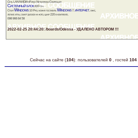
Сеть LAN NVIDIA nForce Networking Controller
Системный блок
800 грн.
Windows
Windows
интернет
Стоит
10 Pro, можнл поставить
7,
,
офис
,
легкие игры,
смарт
дисков на
фото
, щнур 220 в комплекте.
098 966 84 58
2022-02-25 20:44:20: /boards/Odessa - УДАЛЕНО АВТОРОМ !!!
Сейчас на сайте (
104
): пользователей
0
, гостей
104