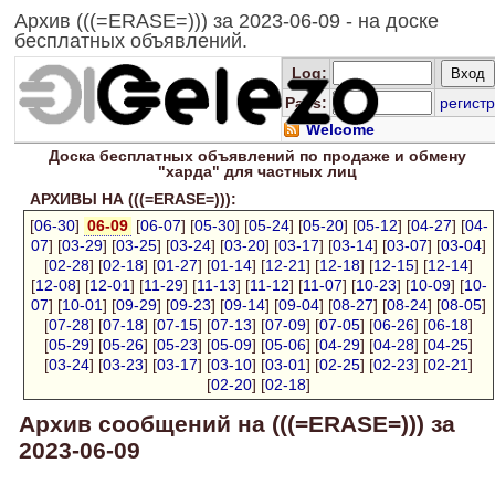
Архив (((=ERASE=))) за 2023-06-09 - на доске
бесплатных объявлений.
Log
:
Pass:
регистр
Welcome
Доска
бесплатных
объявлений по продаже и обмену
"харда" для
частных лиц
АРХИВЫ НА (((=ERASE=))):
[
06-30
]
06-09
[
06-07
] [
05-30
] [
05-24
] [
05-20
] [
05-12
] [
04-27
] [
04-
07
] [
03-29
] [
03-25
] [
03-24
] [
03-20
] [
03-17
] [
03-14
] [
03-07
] [
03-04
]
[
02-28
] [
02-18
] [
01-27
] [
01-14
] [
12-21
] [
12-18
] [
12-15
] [
12-14
]
[
12-08
] [
12-01
] [
11-29
] [
11-13
] [
11-12
] [
11-07
] [
10-23
] [
10-09
] [
10-
07
] [
10-01
] [
09-29
] [
09-23
] [
09-14
] [
09-04
] [
08-27
] [
08-24
] [
08-05
]
[
07-28
] [
07-18
] [
07-15
] [
07-13
] [
07-09
] [
07-05
] [
06-26
] [
06-18
]
[
05-29
] [
05-26
] [
05-23
] [
05-09
] [
05-06
] [
04-29
] [
04-28
] [
04-25
]
[
03-24
] [
03-23
] [
03-17
] [
03-10
] [
03-01
] [
02-25
] [
02-23
] [
02-21
]
[
02-20
] [
02-18
]
Архив сообщений на (((=ERASE=))) за
2023-06-09