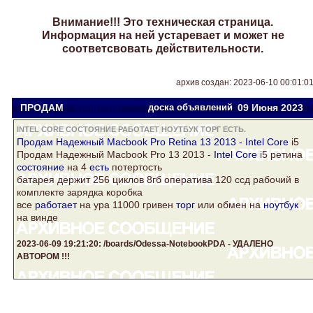
Внимание!!! Это техническая страница.
Информация на ней устаревает и может не
соответсвовать действительности.
архив создан: 2023-06-10 00:01:0
ПРОДАМ
hlopusnik
доска объявлений
09 Июня 2023
INTEL CORE СОСТОЯНИЕ РАБОТАЕТ НОУТБУК ТОРГ ЕСТЬ.
Продам Надежный Macbook Pro Retina 13 2013 -
Intel Core
i5
Продам Надежный Macbook Pro 13 2013 -
Intel Core
i5 ретина
состояние
на 4
есть
потертость
батарея держит 256 циклов 8гб оператива 120 ссд рабочий в
комплекте зарядка коробка
все
работает
на ура 11000 гривен
торг
или обмен на
ноутбук
на винде
2023-06-09 19:21:20: /boards/Odessa-NotebookPDA - УДАЛЕНО
АВТОРОМ !!!