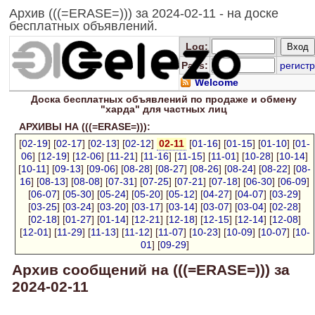
Архив (((=ERASE=))) за 2024-02-11 - на доске
бесплатных объявлений.
Log
:
Pass:
регистр
Welcome
Доска
бесплатных
объявлений по продаже и обмену
"харда" для
частных лиц
АРХИВЫ НА (((=ERASE=))):
[
02-19
] [
02-17
] [
02-13
] [
02-12
]
02-11
[
01-16
] [
01-15
] [
01-10
] [
01-
06
] [
12-19
] [
12-06
] [
11-21
] [
11-16
] [
11-15
] [
11-01
] [
10-28
] [
10-14
]
[
10-11
] [
09-13
] [
09-06
] [
08-28
] [
08-27
] [
08-26
] [
08-24
] [
08-22
] [
08-
16
] [
08-13
] [
08-08
] [
07-31
] [
07-25
] [
07-21
] [
07-18
] [
06-30
] [
06-09
]
[
06-07
] [
05-30
] [
05-24
] [
05-20
] [
05-12
] [
04-27
] [
04-07
] [
03-29
]
[
03-25
] [
03-24
] [
03-20
] [
03-17
] [
03-14
] [
03-07
] [
03-04
] [
02-28
]
[
02-18
] [
01-27
] [
01-14
] [
12-21
] [
12-18
] [
12-15
] [
12-14
] [
12-08
]
[
12-01
] [
11-29
] [
11-13
] [
11-12
] [
11-07
] [
10-23
] [
10-09
] [
10-07
] [
10-
01
] [
09-29
]
Архив сообщений на (((=ERASE=))) за
2024-02-11