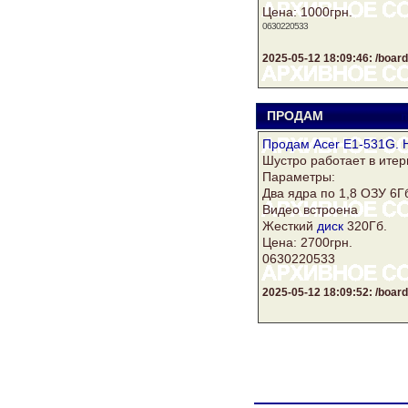
Цена: 1000грн.
0630220533
2025-05-12 18:09:46: /bo
ПРОДАМ
m
Продам Acer E1-531G.
Шустро работает в итер
Параметры:
Два ядра по 1,8 ОЗУ 6Г
Видео встроена
Жесткий
диск
320Гб.
Цена: 2700грн.
0630220533
2025-05-12 18:09:52: /bo