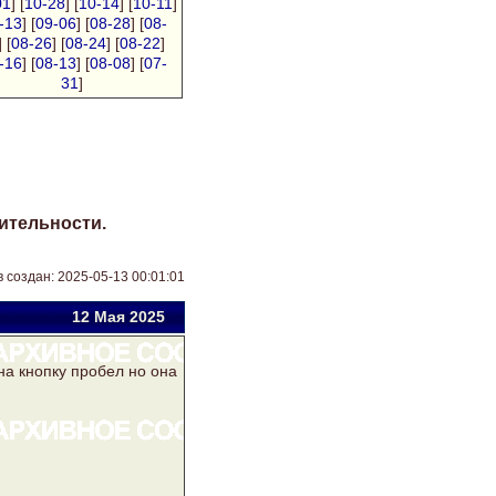
01
] [
10-28
] [
10-14
] [
10-11
]
-13
] [
09-06
] [
08-28
] [
08-
] [
08-26
] [
08-24
] [
08-22
]
-16
] [
08-13
] [
08-08
] [
07-
31
]
ительности.
 создан: 2025-05-13 00:01:01
12 Мая 2025
на кнопку пробел но она