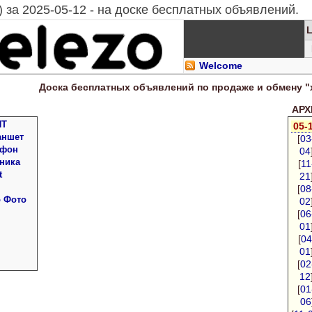
 за 2025-05-12 - на доске бесплатных объявлений.
Welcome
Доска
бесплатных
объявлений по продаже и обмену "
АРХИ
ПТ
05-
аншет
[
03
 фон
04
ника
[
11
t
21
[
08
о Фото
02
[
06
01
[
04
01
[
02
12
[
01
06