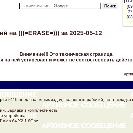
[
11-
[
09
27
[
08
 на (((=ERASE=))) за 2025-05-12
Внимание!!! Это техническая страница.
 на ней устаревает и может не соответсвовать действ
архив
obile2
mobile2_@ukr.net
pire 5110 не для сложных задач, полностью рабочий, нет накладки 
ин. Зарядка в комплекте есть.
е устройства.
Turion 64 X2 1.6Ghz