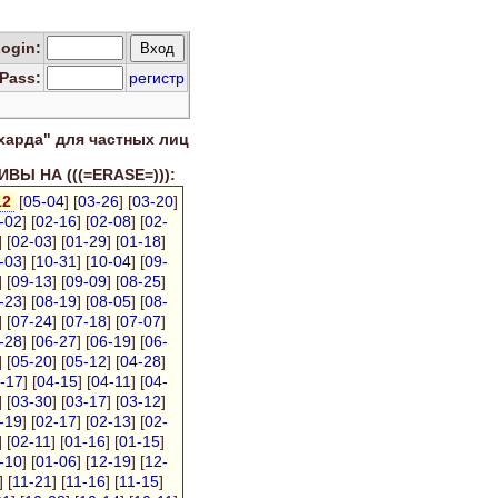
Log
in
:
Pass:
регистр
харда" для
частных лиц
ВЫ НА (((=ERASE=))):
12
[
05-04
] [
03-26
] [
03-20
]
-02
] [
02-16
] [
02-08
] [
02-
] [
02-03
] [
01-29
] [
01-18
]
-03
] [
10-31
] [
10-04
] [
09-
] [
09-13
] [
09-09
] [
08-25
]
-23
] [
08-19
] [
08-05
] [
08-
] [
07-24
] [
07-18
] [
07-07
]
-28
] [
06-27
] [
06-19
] [
06-
] [
05-20
] [
05-12
] [
04-28
]
-17
] [
04-15
] [
04-11
] [
04-
] [
03-30
] [
03-17
] [
03-12
]
-19
] [
02-17
] [
02-13
] [
02-
] [
02-11
] [
01-16
] [
01-15
]
-10
] [
01-06
] [
12-19
] [
12-
] [
11-21
] [
11-16
] [
11-15
]