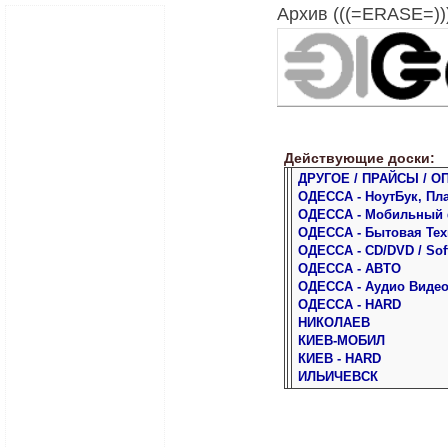
Архив (((=ERASE=)))
Действующие доски:
ДРУГОЕ / ПРАЙСЫ / О
ОДЕССА - НоутБук, Пл
ОДЕССА - Мобильный
ОДЕССА - Бытовая Тех
ОДЕССА - CD/DVD / Sof
ОДЕССА - АВТО
ОДЕССА - Аудио Виде
ОДЕССА - HARD
НИКОЛАЕВ
КИЕВ-МОБИЛ
КИЕВ - HARD
ИЛЬИЧЕВСК