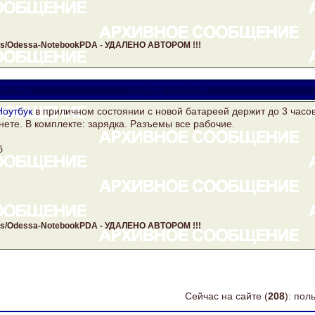
ards/Odessa-NotebookPDA - УДАЛЕНО АВТОРОМ !!!
obile2
mobile2_@ukr.net
Ноутбук
в приличном состоянии с новой батареей держит до 3 часо
нете. В комплекте: зарядка. Разъемы все рабочие.
б
ards/Odessa-NotebookPDA - УДАЛЕНО АВТОРОМ !!!
Сейчас на сайте (
208
): по