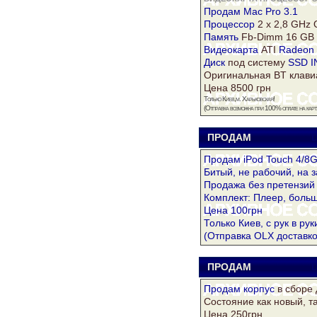
Продам Mac Pro 3.1
Процессор
2 x 2,8 GHz 
Память
Fb-Dimm 16 GB
Видеокарта
ATI
Radeon
Диск
под систему
SSD I
Оригинальная BT клави
Цена 8500 грн
Только Киев,м. Харьковская!
(Отправка возможна при 100% оплате на карту
ПРОДАМ
D
Продам iPod Touch 4/8
Битый, не рабочий, на з
Продажа без претензий 
Комплект: Плеер, больш
Цена 100грн
Только Киев, с рук в рук
(Отправка OLX доставко
ПРОДАМ
D
Продам
корпус
в сборе 
Состояние как новый, т
Цена 250грн