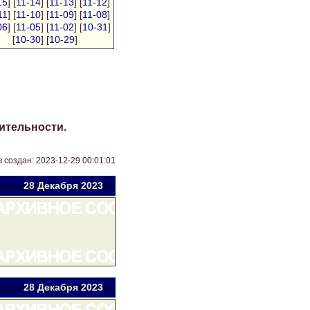
15
] [
11-14
] [
11-13
] [
11-12
]
11
] [
11-10
] [
11-09
] [
11-08
]
06
] [
11-05
] [
11-02
] [
10-31
]
[
10-30
] [
10-29
]
ительности.
 создан: 2023-12-29 00:01:01
28 Дек
абря
2023
28 Дек
абря
2023