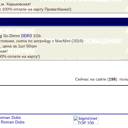
и,м. Харьковская!
 100% оплате на карту Приватбанка!)
rake
yuriytimoschuk@gmail.com
g
So-Dimm
DDR3
1Gb
тоянии, снята по апгрейду с MacMini (2010)
, цена за 1шт 50грн
кая!
00% оплате на карту!)
Сейчас на сайте (
198
): по
oman Dubs
y
Roman Dubs