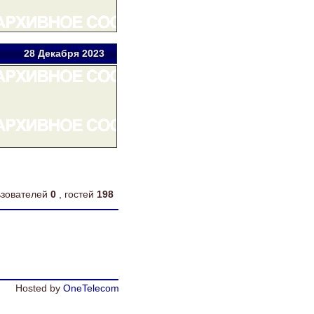
28 Дек
абря
2023
льзователей
0
, гостей
198
Hosted by
OneTelecom