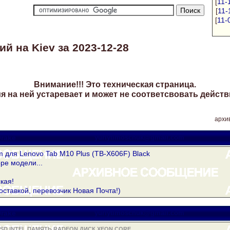
[
11-
[
11-
[
11-
й на Kiev за 2023-12-28
Внимание!!! Это техническая страница.
 на ней устаревает и может не соответсвовать действ
архив
rake
yuriytimoschuk@gmail.com
 для Lenovo Tab M10 Plus (TB-X606F) Black
ре модели...
кая!
оставкой, перевозчик Новая Почта!)
rake
yuriytimoschuk@gmail.com
SD INTEL ПАМЯТЬ RADEON ДИСК XEON CORE.