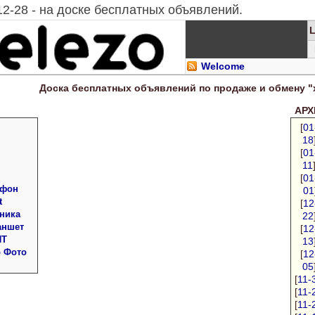
12-28 - на доске бесплатных объявлений.
Welcome
Доска
бесплатных
объявлений по продаже и обмену "
АРХИ
[
01
18
[
01
11
[
01
 фон
01
t
[
12
ника
22
аншет
[
12
ПТ
13
о Фото
[
12
05
[
11-
[
11-
[
11-