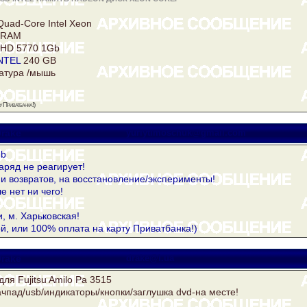
Quad-Core Intel
Xeon
 RAM
HD 5770 1Gb
NTEL
240 GB
атура /мышь
 Приватбанка!)
rake
yuriytimoschuk@gmail.com
Gb
аряд не реагирует!
и возвратов, на восстановление/эксперименты!
е нет ни чего!
и, м. Харьковская!
й, или 100% оплата на карту Приватбанка!)
rake
drake@i.ua
для Fujitsu Amilo Pa 3515
ачпад/usb/индикаторы/кнопки/заглушка dvd-на месте!