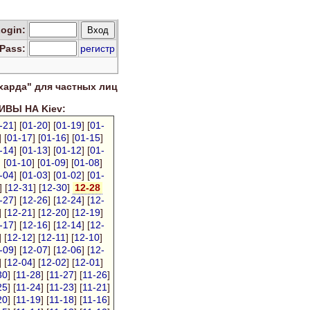
Log
in
:
Pass:
регистр
харда" для
частных лиц
ВЫ НА Kiev:
-21
] [
01-20
] [
01-19
] [
01-
] [
01-17
] [
01-16
] [
01-15
]
-14
] [
01-13
] [
01-12
] [
01-
] [
01-10
] [
01-09
] [
01-08
]
-04
] [
01-03
] [
01-02
] [
01-
] [
12-31
] [
12-30
]
12-28
-27
] [
12-26
] [
12-24
] [
12-
] [
12-21
] [
12-20
] [
12-19
]
-17
] [
12-16
] [
12-14
] [
12-
] [
12-12
] [
12-11
] [
12-10
]
-09
] [
12-07
] [
12-06
] [
12-
] [
12-04
] [
12-02
] [
12-01
]
30
] [
11-28
] [
11-27
] [
11-26
]
25
] [
11-24
] [
11-23
] [
11-21
]
20
] [
11-19
] [
11-18
] [
11-16
]