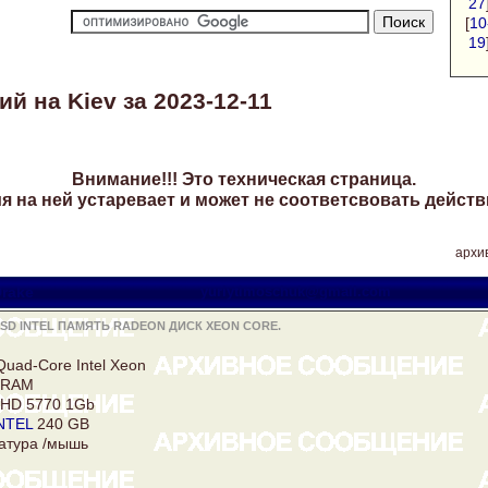
27
[
10
19
й на Kiev за 2023-12-11
Внимание!!! Это техническая страница.
 на ней устаревает и может не соответсвовать действ
архив
rake
yuriytimoschuk@gmail.com
SD INTEL ПАМЯТЬ RADEON ДИСК XEON CORE.
Quad-Core Intel
Xeon
 RAM
HD 5770 1Gb
NTEL
240 GB
атура /мышь