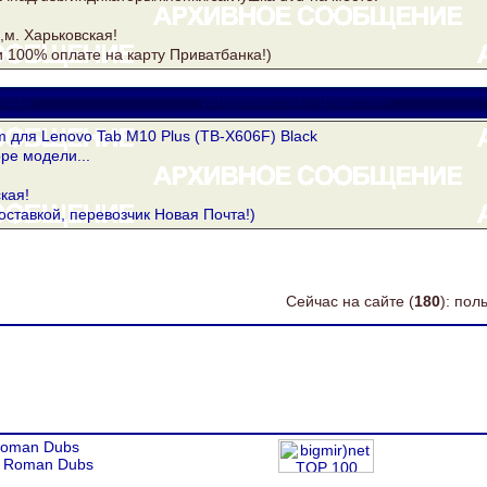
и,м. Харьковская!
 100% оплате на карту Приватбанка!)
rake
yuriytimoschuk@gmail.com
 для Lenovo Tab M10 Plus (TB-X606F) Black
ре модели...
кая!
оставкой, перевозчик Новая Почта!)
Сейчас на сайте (
180
): по
oman Dubs
y
Roman Dubs