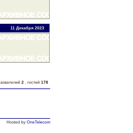
11 Дек
абря
2023
льзователей
2
, гостей
178
Hosted by
OneTelecom