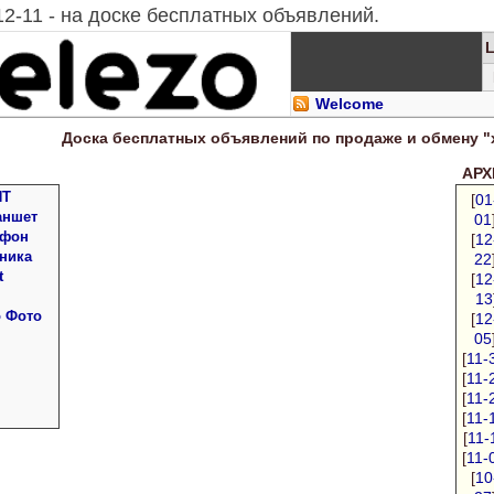
12-11 - на доске бесплатных объявлений.
Welcome
Доска
бесплатных
объявлений по продаже и обмену "
АРХИ
ПТ
[
01
аншет
01
 фон
[
12
ника
22
t
[
12
13
о Фото
[
12
05
[
11-
[
11-
[
11-
[
11-
[
11-
[
11-
[
10