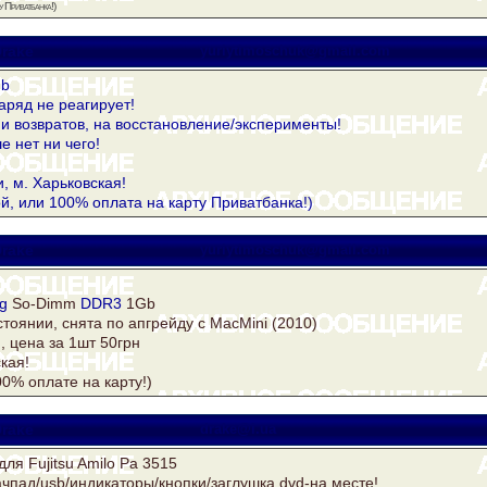
 Приватбанка!)
rake
yuriytimoschuk@gmail.com
Gb
аряд не реагирует!
и возвратов, на восстановление/эксперименты!
е нет ни чего!
и, м. Харьковская!
й, или 100% оплата на карту Приватбанка!)
rake
yuriytimoschuk@gmail.com
g
So-Dimm
DDR3
1Gb
тоянии, снята по апгрейду с MacMini (2010)
, цена за 1шт 50грн
кая!
00% оплате на карту!)
rake
drake@i.ua
для Fujitsu Amilo Pa 3515
ачпад/usb/индикаторы/кнопки/заглушка dvd-на месте!