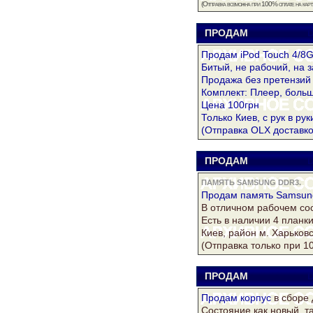
(Отправка возможна при 100% оплате на карту
ПРОДАМ
D
Продам iPod Touch 4/8
Битый, не рабочий, на з
Продажа без претензий 
Комплект: Плеер, больш
Цена 100грн
Только Киев, с рук в рук
(Отправка OLX доставко
ПРОДАМ
D
ПАМЯТЬ SAMSUNG DDR3.
Продам
память Samsun
В отличном рабочем сос
Есть в наличии 4 планки
Киев, район м. Харьковс
(Отправка только при 1
ПРОДАМ
D
Продам
корпус
в сборе 
Состояние как новый, т