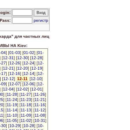
Log
in
:
Pass:
регистр
харда" для
частных лиц
ВЫ НА Kiev:
-04
] [
01-03
] [
01-02
] [
01-
] [
12-31
] [
12-30
] [
12-28
]
-27
] [
12-26
] [
12-24
] [
12-
] [
12-21
] [
12-20
] [
12-19
]
-17
] [
12-16
] [
12-14
] [
12-
] [
12-12
]
12-11
[
12-10
]
-09
] [
12-07
] [
12-06
] [
12-
] [
12-04
] [
12-02
] [
12-01
]
30
] [
11-28
] [
11-27
] [
11-26
]
25
] [
11-24
] [
11-23
] [
11-21
]
20
] [
11-19
] [
11-18
] [
11-16
]
15
] [
11-14
] [
11-13
] [
11-12
]
11
] [
11-10
] [
11-09
] [
11-08
]
06
] [
11-05
] [
11-02
] [
10-31
]
-30
] [
10-29
] [
10-28
] [
10-