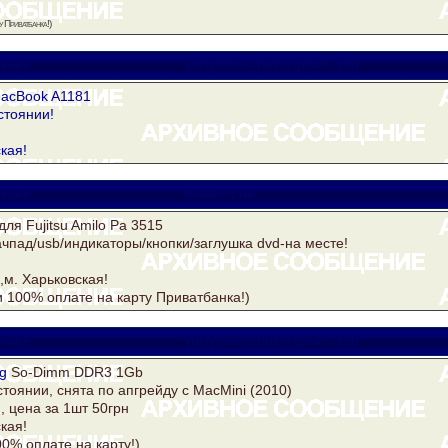
 Приватбанка!)
rake
yuriytimoschuk@gmail.com
acBook A1181
стоянии!
кая!
rake
drake@i.ua
для Fujitsu Amilo Pa 3515
ачпад/usb/индикаторы/кнопки/заглушка dvd-на месте!
и,м. Харьковская!
 100% оплате на карту Приватбанка!)
rake
yuriytimoschuk@gmail.com
g
So-Dimm DDR3 1Gb
тоянии, снята по апгрейду с MacMini (2010)
, цена за 1шт 50грн
кая!
00% оплате на карту!)