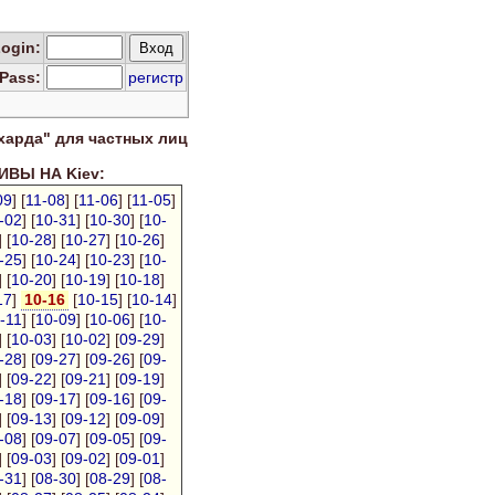
Log
in
:
Pass:
регистр
харда" для
частных лиц
ВЫ НА Kiev:
09
] [
11-08
] [
11-06
] [
11-05
]
-02
] [
10-31
] [
10-30
] [
10-
] [
10-28
] [
10-27
] [
10-26
]
-25
] [
10-24
] [
10-23
] [
10-
] [
10-20
] [
10-19
] [
10-18
]
17
]
10-16
[
10-15
] [
10-14
]
-11
] [
10-09
] [
10-06
] [
10-
] [
10-03
] [
10-02
] [
09-29
]
-28
] [
09-27
] [
09-26
] [
09-
] [
09-22
] [
09-21
] [
09-19
]
-18
] [
09-17
] [
09-16
] [
09-
] [
09-13
] [
09-12
] [
09-09
]
-08
] [
09-07
] [
09-05
] [
09-
] [
09-03
] [
09-02
] [
09-01
]
-31
] [
08-30
] [
08-29
] [
08-