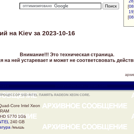
28
[
08
19
[
08
й на Kiev за 2023-10-16
Внимание!!! Это техническая страница.
 на ней устаревает и может не соответсвовать действ
архив
rake
yuriytimoschuk@gmail.com
ПРОЦЕССОР SSD INTEL ПАМЯТЬ RADEON XEON CORE.
Quad-Core Intel
Xeon
 RAM
HD 5770 1Gb
NTEL
240 GB
атура
/мышь