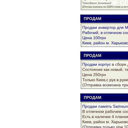
Только Киев,м. Харьковская!
(Отправка возможна при 100% оплате на карту
ПРОДАМ
D
Продам инвертор для M
Рабочий, в отличном со
Цена 100грн
Киев, район м. Харьковс
ПРОДАМ
D
Продам
корпус
в сборе 
Состояние как новый, т
Цена 250грн
Только Киев,с рук в рук
(Отправка возможна при
ПРОДАМ
D
Продам
память Samsun
В отличном рабочем сос
Есть в наличии 4 планки
Киев, район м. Харьковс
(Отправка только при 1