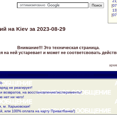
21
[
07
13
[
07
й на Kiev за 2023-08-29
Внимание!!! Это техническая страница.
 на ней устаревает и может не соответсвовать действ
архив
rake
yuriytimoschuk@gmail.com
Gb
аряд не реагирует!
и возвратов, на восстановление/эксперименты!
е нет ни чего!
и, м. Харьковская!
й, или 100% оплата на карту Приватбанка!)