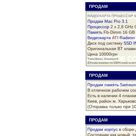
ПРОДАМ
D
ВИДЕОКАРТА ПРОЦЕССОР S
Продам Mac Pro 3.1
Процессор
2 x 2,8 GHz 
Память
Fb-Dimm 16 GB
Видеокарта
ATI
Radeon
Диск
под систему
SSD I
Оригинальная BT клави
Цена 10000грн
Только Киев,м. Харьковская!
(Отправка возможна при 100% оплате на карту
ПРОДАМ
D
Продам
память Samsun
В отличном рабочем сос
Есть в наличии 4 планки
Киев, район м. Харьковс
(Отправка только при 1
ПРОДАМ
D
Продам
корпус
в сборе 
Состояние как новый, т