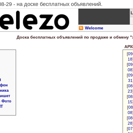
08-29 - на доске бесплатных объявлений.
Welcome
Доска
бесплатных
объявлений по продаже и обмену "
АРХИ
[
09
18
[
09
08
[
09
t
31
 фон
[
08
ника
23
аншет
[
08
о Фото
15
ПТ
[
08
08
[
08
28
[
07