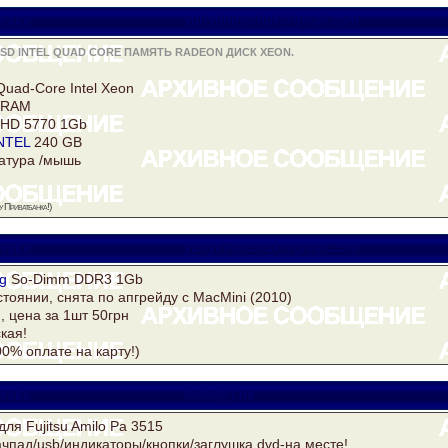
rake
yuriytimoschuk@gmail.com
SD INTEL QUAD CORE ПАМЯТЬ RADEON ДИСК XEON.
Quad-Core Intel
Xeon
 RAM
HD 5770 1Gb
NTEL
240 GB
атура /мышь
 Приватбанка!)
rake
yuriytimoschuk@gmail.com
g
So-Dimm DDR3 1Gb
тоянии, снята по апгрейду с MacMini (2010)
, цена за 1шт 50грн
кая!
00% оплате на карту!)
rake
drake@i.ua
для Fujitsu Amilo Pa 3515
ачпад/usb/индикаторы/кнопки/заглушка dvd-на месте!