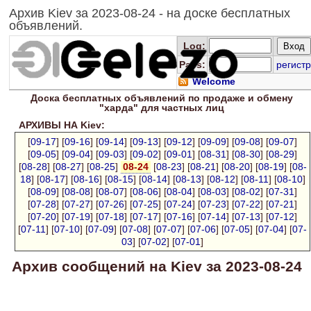
Архив Kiev за 2023-08-24 - на доске бесплатных
объявлений.
Log
:
Pass:
регистр
Welcome
Доска
бесплатных
объявлений по продаже и обмену
"харда" для
частных лиц
АРХИВЫ НА Kiev:
[
09-17
] [
09-16
] [
09-14
] [
09-13
] [
09-12
] [
09-09
] [
09-08
] [
09-07
]
[
09-05
] [
09-04
] [
09-03
] [
09-02
] [
09-01
] [
08-31
] [
08-30
] [
08-29
]
[
08-28
] [
08-27
] [
08-25
]
08-24
[
08-23
] [
08-21
] [
08-20
] [
08-19
] [
08-
18
] [
08-17
] [
08-16
] [
08-15
] [
08-14
] [
08-13
] [
08-12
] [
08-11
] [
08-10
]
[
08-09
] [
08-08
] [
08-07
] [
08-06
] [
08-04
] [
08-03
] [
08-02
] [
07-31
]
[
07-28
] [
07-27
] [
07-26
] [
07-25
] [
07-24
] [
07-23
] [
07-22
] [
07-21
]
[
07-20
] [
07-19
] [
07-18
] [
07-17
] [
07-16
] [
07-14
] [
07-13
] [
07-12
]
[
07-11
] [
07-10
] [
07-09
] [
07-08
] [
07-07
] [
07-06
] [
07-05
] [
07-04
] [
07-
03
] [
07-02
] [
07-01
]
Архив сообщений на Kiev за 2023-08-24