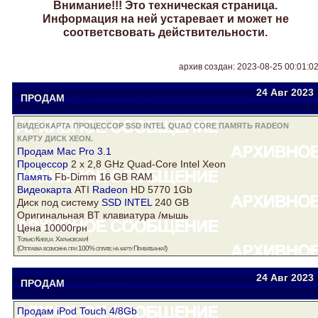
Внимание!!! Это техническая страница.
Информация на ней устаревает и может не
соответсвовать действительности.
архив создан: 2023-08-25 00:01:0
24 Авг
2023
ПРОДАМ
Drake
yuriytimoschuk@gmail.com
ВИДЕОКАРТА ПРОЦЕССОР SSD INTEL QUAD CORE ПАМЯТЬ RADEON
КАРТУ ДИСК XEON.
Продам Mac Pro 3.1
Процессор
2 x 2,8 GHz Quad-Core Intel
Xeon
Память
Fb-Dimm 16 GB RAM
Видеокарта
ATI
Radeon
HD 5770 1Gb
Диск
под систему
SSD INTEL
240 GB
Оригинальная BT клавиатура /мышь
Цена 10000грн
Только Киев,м. Харьковская!
(Отправка возможна при 100% оплате на
карту
Приватбанка!)
24 Авг
2023
ПРОДАМ
Drake
yuriytimoschuk@gmail.com
Продам iPod Touch 4/8Gb