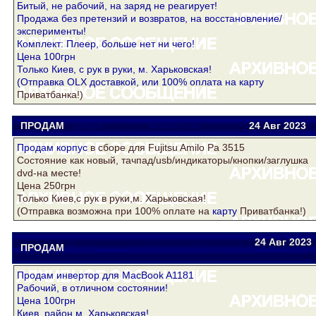
Битый, не рабочий, на заряд не реагирует!
Продажа без претензий и возвратов, на восстановление/
эксперименты!
Комплект: Плеер, больше нет ни чего!
Цена 100грн
Только Киев, с рук в руки, м. Харьковская!
(Отправка OLX доставкой, или 100% оплата на
карту
Приватбанка!)
ПРОДАМ
Drake
drake@i.ua
24 Авг
2023
Продам
корпус
в сборе для Fujitsu Amilo Pa 3515
Состояние как новый, тачпад/usb/индикаторы/кнопки/заглушка
dvd-на месте!
Цена 250грн
Только Киев,с рук в руки,м. Харьковская!
(Отправка возможна при 100% оплате на
карту
Приватбанка!)
24 Авг
2023
ПРОДАМ
Drake
yuriytimoschuk@gmail.com
Продам инвертор для MacBook A1181
Рабочий, в отличном состоянии!
Цена 100грн
Киев, район м. Харьковская!