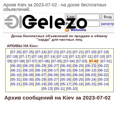
Архив Kiev за 2023-07-02 - на доске бесплатных
объявлений.
Log
:
Pass:
регистр
Welcome
Доска
бесплатных
объявлений по продаже и обмену
"харда" для
частных лиц
АРХИВЫ НА Kiev:
[
07-26
] [
07-25
] [
07-24
] [
07-23
] [
07-22
] [
07-21
] [
07-20
] [
07-19
]
[
07-18
] [
07-17
] [
07-16
] [
07-14
] [
07-13
] [
07-12
] [
07-11
] [
07-10
] [
07-
09
] [
07-08
] [
07-07
] [
07-06
] [
07-05
] [
07-04
] [
07-03
]
07-02
[
07-01
]
[
06-30
] [
06-29
] [
06-28
] [
06-27
] [
06-26
] [
06-25
] [
06-23
] [
06-22
]
[
06-21
] [
06-20
] [
06-19
] [
06-17
] [
06-15
] [
06-14
] [
06-13
] [
06-12
]
[
06-10
] [
06-08
] [
06-07
] [
06-06
] [
06-05
] [
06-04
] [
06-03
] [
06-02
]
[
05-31
] [
05-30
] [
05-29
] [
05-27
] [
05-26
] [
05-25
] [
05-24
] [
05-23
]
[
05-21
] [
05-20
] [
05-19
] [
05-18
] [
05-17
] [
05-16
] [
05-15
] [
05-14
]
[
05-13
] [
05-11
] [
05-10
]
Архив сообщений на Kiev за 2023-07-02