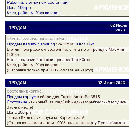
Рабочий, в отличном состоянии!
Цена 100грн
Киев, район м. Харьковская!
02 Июля
ПРОДАМ
Drake
yuriytimoschuk@gmail.com
2023
ПАМЯТЬ SAMSUNG DDR3 1GB DIMM.
Продам
память Samsung
So-Dimm
DDR3 1Gb
В отличном рабочем состоянии, снята по апгрейду с MacMini
(2010)
Есть в наличии 4 планки, цена за 1шт 50грн
Киев, район м. Харьковская!
(Отправка только при 100% оплате на карту!)
ПРОДАМ
Drake
drake@i.ua
02 Июля 2023
СОСТОЯНИЕ КОРПУС.
Продам
корпус
в сборе для Fujitsu Amilo Pa 3515
Состояние
как новый, тачпад/usb/индикаторы/кнопки/заглушка
dvd-на месте!
Цена 250грн
Только Киев,с рук в руки,м. Харьковская!
(Отправка возможна при 100% оплате на карту Приватбанка!)