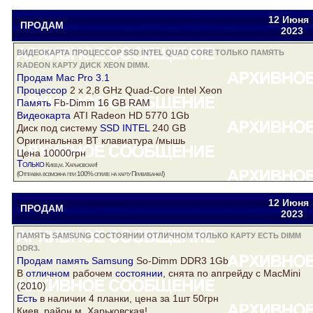
12 Июня
ПРОДАМ
Drake
yuriytimoschuk@gmail.com
2023
ВИДЕОКАРТА ПРОЦЕССОР SSD INTEL QUAD CORE ТОЛЬКО ПАМЯТЬ
RADEON КАРТУ ДИСК XEON DIMM.
Продам Mac Pro 3.1
Процессор
2 x 2,8 GHz Quad-Core Intel
Xeon
Память
Fb-Dimm 16 GB RAM
Видеокарта
ATI
Radeon
HD 5770 1Gb
Диск
под систему
SSD INTEL
240 GB
Оригинальная BT клавиатура /мышь
Цена 10000грн
Только
Киев,м. Харьковская!
(Отправка возможна при 100% оплате на
карту
Приватбанка!)
12 Июня
ПРОДАМ
Drake
yuriytimoschuk@gmail.com
2023
ПАМЯТЬ SAMSUNG СОСТОЯНИИ ОТЛИЧНОМ ТОЛЬКО КАРТУ ЕСТЬ DIMM
DDR3.
Продам
память Samsung
So-Dimm
DDR3
1Gb
В
отличном
рабочем
состоянии
, снята по апгрейду с MacMini
(2010)
Есть
в наличии 4 планки, цена за 1шт 50грн
Киев, район м. Харьковская!