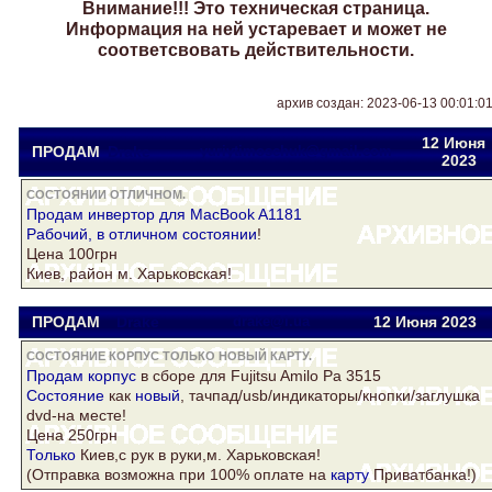
Внимание!!! Это техническая страница.
Информация на ней устаревает и может не
соответсвовать действительности.
архив создан: 2023-06-13 00:01:0
12 Июня
ПРОДАМ
Drake
yuriytimoschuk@gmail.com
2023
СОСТОЯНИИ ОТЛИЧНОМ.
Продам инвертор для MacBook A1181
Рабочий, в
отличном
состоянии
!
Цена 100грн
Киев, район м. Харьковская!
ПРОДАМ
Drake
drake@i.ua
12 Июня 2023
СОСТОЯНИЕ КОРПУС ТОЛЬКО НОВЫЙ КАРТУ.
Продам
корпус
в сборе для Fujitsu Amilo Pa 3515
Состояние
как
новый
, тачпад/usb/индикаторы/кнопки/заглушка
dvd-на месте!
Цена 250грн
Только
Киев,с рук в руки,м. Харьковская!
(Отправка возможна при 100% оплате на
карту
Приватбанка!)