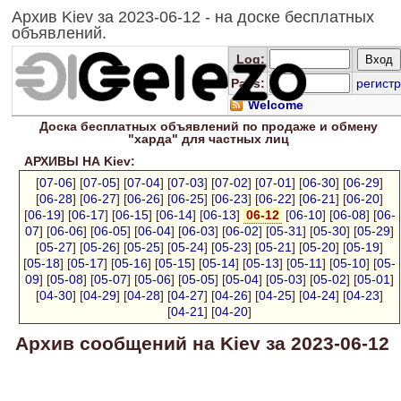
Архив Kiev за 2023-06-12 - на доске бесплатных
объявлений.
Log
:
Pass:
регистр
Welcome
Доска
бесплатных
объявлений по продаже и обмену
"харда" для
частных лиц
АРХИВЫ НА Kiev:
[
07-06
] [
07-05
] [
07-04
] [
07-03
] [
07-02
] [
07-01
] [
06-30
] [
06-29
]
[
06-28
] [
06-27
] [
06-26
] [
06-25
] [
06-23
] [
06-22
] [
06-21
] [
06-20
]
[
06-19
] [
06-17
] [
06-15
] [
06-14
] [
06-13
]
06-12
[
06-10
] [
06-08
] [
06-
07
] [
06-06
] [
06-05
] [
06-04
] [
06-03
] [
06-02
] [
05-31
] [
05-30
] [
05-29
]
[
05-27
] [
05-26
] [
05-25
] [
05-24
] [
05-23
] [
05-21
] [
05-20
] [
05-19
]
[
05-18
] [
05-17
] [
05-16
] [
05-15
] [
05-14
] [
05-13
] [
05-11
] [
05-10
] [
05-
09
] [
05-08
] [
05-07
] [
05-06
] [
05-05
] [
05-04
] [
05-03
] [
05-02
] [
05-01
]
[
04-30
] [
04-29
] [
04-28
] [
04-27
] [
04-26
] [
04-25
] [
04-24
] [
04-23
]
[
04-21
] [
04-20
]
Архив сообщений на Kiev за 2023-06-12