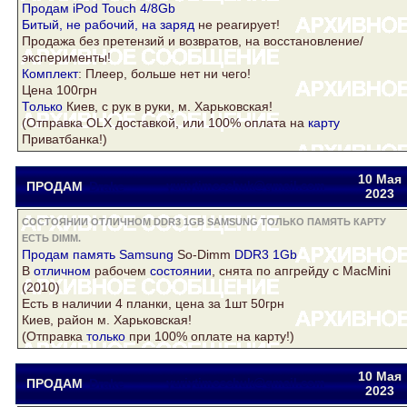
Продам iPod Touch 4/8Gb
Битый, не рабочий, на
заряд
не реагирует!
Продажа без претензий и возвратов, на восстановление/
эксперименты!
Комплект
: Плеер, больше нет ни чего!
Цена 100грн
Только
Киев, с рук в руки, м. Харьковская!
(Отправка OLX доставкой, или 100% оплата на
карту
Приватбанка!)
10 Мая
ПРОДАМ
Drake
yuriytimoschuk@gmail.com
2023
СОСТОЯНИИ ОТЛИЧНОМ DDR3 1GB SAMSUNG ТОЛЬКО ПАМЯТЬ КАРТУ
ЕСТЬ DIMM.
Продам
память
Samsung
So-Dimm
DDR3 1Gb
В
отличном
рабочем
состоянии
, снята по апгрейду с MacMini
(2010)
Есть
в наличии 4 планки, цена за 1шт 50грн
Киев, район м. Харьковская!
(Отправка
только
при 100% оплате на
карту
!)
10 Мая
ПРОДАМ
Drake
yuriytimoschuk@gmail.com
2023