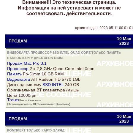
Внимание!!! Это техническая страница.
Информация на ней устаревает и может не
соответсвовать действительности.
архив создан: 2023-05-11 00:01:0
10 Мая
ПРОДАМ
Drake
yuriytimoschuk@gmail.com
2023
ВИДЕОКАРТА ПРОЦЕССОР SSD INTEL QUAD CORE ТОЛЬКО ПАМЯТЬ
RADEON КАРТУ ДИСК XEON DIMM.
Продам Mac Pro 3.1
Процессор
2 x 2,8 GHz Quad-Core Intel
Xeon
Память
Fb-Dimm 16 GB RAM
Видеокарта
ATI
Radeon
HD 5770 1Gb
Диск
под систему
SSD INTEL
240 GB
Оригинальная BT клавиатура /мышь
Цена 10000грн
Только
Киев,м. Харьковская!
(Отправка возможна при 100% оплате на
карту
Приватбанка!)
10 Мая
ПРОДАМ
Drake
yuriytimoschuk@gmail.com
2023
КОМПЛЕКТ ТОЛЬКО КАРТУ ЗАРЯД.