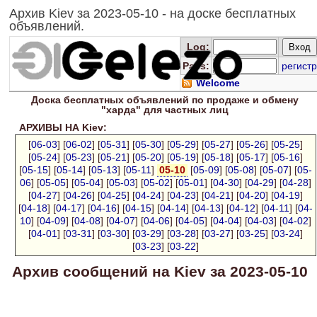
Архив Kiev за 2023-05-10 - на доске бесплатных
объявлений.
Log
:
Pass:
регистр
Welcome
Доска
бесплатных
объявлений по продаже и обмену
"харда" для
частных лиц
АРХИВЫ НА Kiev:
[
06-03
] [
06-02
] [
05-31
] [
05-30
] [
05-29
] [
05-27
] [
05-26
] [
05-25
]
[
05-24
] [
05-23
] [
05-21
] [
05-20
] [
05-19
] [
05-18
] [
05-17
] [
05-16
]
[
05-15
] [
05-14
] [
05-13
] [
05-11
]
05-10
[
05-09
] [
05-08
] [
05-07
] [
05-
06
] [
05-05
] [
05-04
] [
05-03
] [
05-02
] [
05-01
] [
04-30
] [
04-29
] [
04-28
]
[
04-27
] [
04-26
] [
04-25
] [
04-24
] [
04-23
] [
04-21
] [
04-20
] [
04-19
]
[
04-18
] [
04-17
] [
04-16
] [
04-15
] [
04-14
] [
04-13
] [
04-12
] [
04-11
] [
04-
10
] [
04-09
] [
04-08
] [
04-07
] [
04-06
] [
04-05
] [
04-04
] [
04-03
] [
04-02
]
[
04-01
] [
03-31
] [
03-30
] [
03-29
] [
03-28
] [
03-27
] [
03-25
] [
03-24
]
[
03-23
] [
03-22
]
Архив сообщений на Kiev за 2023-05-10