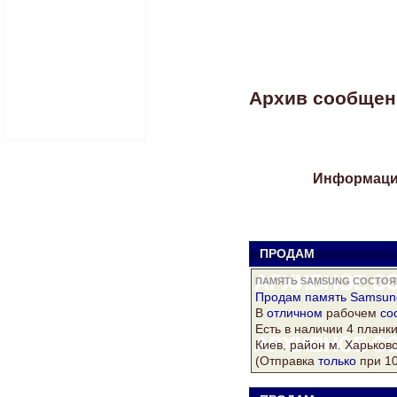
Архив сообщени
Информация
ПРОДАМ
D
ПАМЯТЬ SAMSUNG СОСТОЯН
Продам
память Samsun
В
отличном
рабочем
со
Есть
в наличии 4 планки
Киев, район м. Харьковс
(Отправка
только
при 1