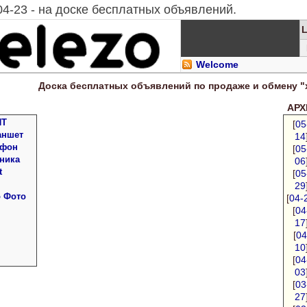
04-23 - на доске бесплатных объявлений.
Welcome
Доска
бесплатных
объявлений по продаже и обмену "
АРХИ
ПТ
[
05
аншет
14
 фон
[
05
ника
06
t
[
05
29
о Фото
[
04-
[
04
17
[
04
10
[
04
03
[
03
27