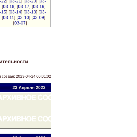
-22
] [
03-21
] [
03-20
] [
03-
] [
03-18
] [
03-17
] [
03-16
]
-15
] [
03-14
] [
03-13
] [
03-
] [
03-11
] [
03-10
] [
03-09
]
[
03-07
]
ительности.
 создан: 2023-04-24 00:01:02
23 Апр
еля
2023