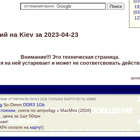
[
03
19
[
03
12
й на Kiev за 2023-04-23
Внимание!!! Это техническая страница.
 на ней устаревает и может не соответсвовать действ
архив
rake
yuriytimoschuk@gmail.com
ИИ ОТЛИЧНОМ DDR3 1GB ТОЛЬКО КАРТУ ЕСТЬ DIMM.
g
So-Dimm
DDR3 1Gb
стоянии
, снята по апгрейду с MacMini (2010)
, цена за 1шт 50грн
кая!
00% оплате на
карту
!)