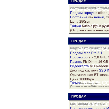
ПРОДАМ
D
СОСТОЯНИЕ КОРПУС ТОЛЬК
Продам
корпус
в сборе 
Состояние
как
новый
, 
Цена 250грн
Только
Киев,с рук в руки
(Отправка возможна пр
ПРОДАМ
D
ВИДЕОКАРТА ПРОЦЕССОР SS
Продам Mac Pro 3.1
Процессор
2 x 2,8 GHz 
Память
Fb-Dimm 16 GB
Видеокарта
ATI
Radeon
Диск
под систему
SSD I
Оригинальная BT клави
Цена 10000грн
Только
Киев,м. Харьковская!
(Отправка возможна при 100% оплате на
карт
ПРОДАМ
D
СОСТОЯНИИ ОТЛИЧНОМ.
Продам инвертор для M