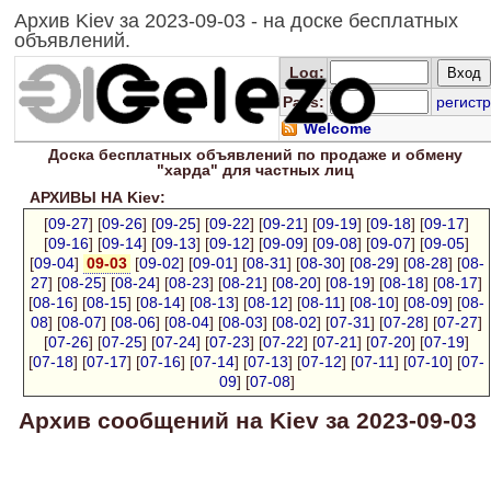
Архив Kiev за 2023-09-03 - на доске бесплатных
объявлений.
Log
:
Pass:
регистр
Welcome
Доска
бесплатных
объявлений по продаже и обмену
"харда" для
частных лиц
АРХИВЫ НА Kiev:
[
09-27
] [
09-26
] [
09-25
] [
09-22
] [
09-21
] [
09-19
] [
09-18
] [
09-17
]
[
09-16
] [
09-14
] [
09-13
] [
09-12
] [
09-09
] [
09-08
] [
09-07
] [
09-05
]
[
09-04
]
09-03
[
09-02
] [
09-01
] [
08-31
] [
08-30
] [
08-29
] [
08-28
] [
08-
27
] [
08-25
] [
08-24
] [
08-23
] [
08-21
] [
08-20
] [
08-19
] [
08-18
] [
08-17
]
[
08-16
] [
08-15
] [
08-14
] [
08-13
] [
08-12
] [
08-11
] [
08-10
] [
08-09
] [
08-
08
] [
08-07
] [
08-06
] [
08-04
] [
08-03
] [
08-02
] [
07-31
] [
07-28
] [
07-27
]
[
07-26
] [
07-25
] [
07-24
] [
07-23
] [
07-22
] [
07-21
] [
07-20
] [
07-19
]
[
07-18
] [
07-17
] [
07-16
] [
07-14
] [
07-13
] [
07-12
] [
07-11
] [
07-10
] [
07-
09
] [
07-08
]
Архив сообщений на Kiev за 2023-09-03