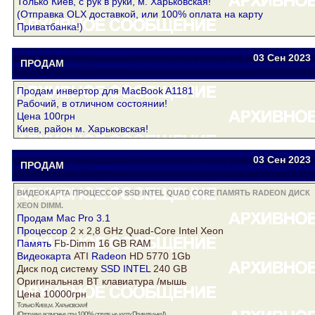
Только Киев, с рук в руки, м. Харьковская!
(Отправка OLX доставкой, или 100% оплата на карту
Приватбанка!)
03 Сен
2023
ПРОДАМ
Drake
yuriytimoschuk@gmail.com
Продам инвертор для MacBook A1181
Рабочий, в отличном состоянии!
Цена 100грн
Киев, район м. Харьковская!
03 Сен
2023
ПРОДАМ
Drake
yuriytimoschuk@gmail.com
ВИДЕОКАРТА ПРОЦЕССОР SSD INTEL QUAD CORE ПАМЯТЬ RADEON ДИСК
XEON DIMM.
Продам Mac Pro 3.1
Процессор
2 x 2,8 GHz Quad-Core Intel
Xeon
Память
Fb-Dimm 16 GB RAM
Видеокарта
ATI
Radeon
HD 5770 1Gb
Диск
под систему
SSD INTEL
240 GB
Оригинальная BT клавиатура /мышь
Цена 10000грн
Только Киев,м. Харьковская!
(Отправка возможна при 100% оплате на карту Приватбанка!)