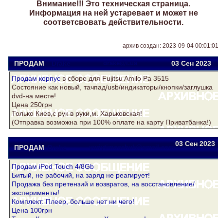
Внимание!!! Это техническая страница.
Информация на ней устаревает и может не
соответсвовать действительности.
архив создан: 2023-09-04 00:01:0
ПРОДАМ
Drake
drake@i.ua
03 Сен
2023
Продам
корпус
в сборе для Fujitsu Amilo Pa 3515
Состояние как новый, тачпад/usb/индикаторы/кнопки/заглушка
dvd-на месте!
Цена 250грн
Только Киев,с рук в руки,м. Харьковская!
(Отправка возможна при 100% оплате на карту Приватбанка!)
03 Сен
2023
ПРОДАМ
Drake
yuriytimoschuk@gmail.com
Продам iPod Touch 4/8Gb
Битый, не рабочий, на заряд не реагирует!
Продажа без претензий и возвратов, на восстановление/
эксперименты!
Комплект: Плеер, больше нет ни чего!
Цена 100грн