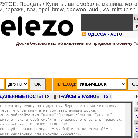
ГОЕ. Продать / Купить : автомобиль, машина, мото
, гаражи, ваз, opel, bmw, daewoo, audi, vw, mitsubishi
L
ОДЕССА - АВТО
Доска
бесплатных
объявлений по продаже и обмену "
ПЕРЕХОД:
П
УДАЛЕННЫЕ ПОСТЫ ТУТ
||
ПРАЙСЫ и РАЗНОЕ - ТУТ
2
о
А
2
H
3