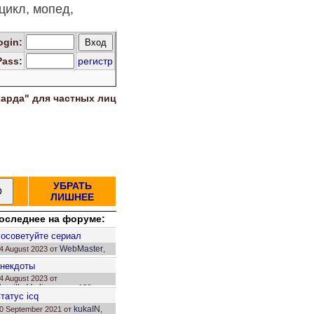
цикл, мопед,
.
og
in
:
Pass:
регистр
харда" для
частных лиц
УБРАТЬ
ЛИШНЕЕ
оследнее на форуме:
П
осоветуйте сериал
WebMaster
4 August 2023 от
,
твет: 36.
некдоты
4 August 2023 от
avrilkoVadim
, ответ: 136.
С
татус icq
kukaIN
0 September 2021 от
,