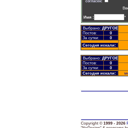
согласен:
Вв
Имя :
*
Выбрано:
ДРУГОЕ
Постов:
0
За сутки:
0
Сегодня искали:
Выбрано:
ДРУГОЕ
Постов:
0
За сутки:
0
Сегодня искали:
м
Copyright ©
1999 - 2026
"NoDesign" &
programs 