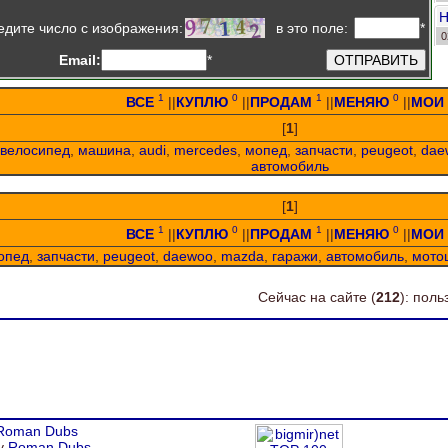
о
едите число
с изображения
:
в это поле:
*
0
о
Email:
*
1
0
1
0
ВСЕ
||
КУПЛЮ
||
ПРОДАМ
||
МЕНЯЮ
||
МОИ
[
1
]
велосипед
,
машина
,
audi
,
mercedes
,
мопед
,
запчасти
,
peugeot
,
dae
автомобиль
[
1
]
1
0
1
0
ВСЕ
||
КУПЛЮ
||
ПРОДАМ
||
МЕНЯЮ
||
МОИ
опед
,
запчасти
,
peugeot
,
daewoo
,
mazda
,
гаражи
,
автомобиль
,
мото
Сейчас на сайте (
212
): пол
Roman Dubs
by
Roman Dubs