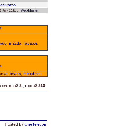
твет: 7.
Н
авигатор
WebMaster
2 July 2021 от
,
твет: 4.
0
woo
,
mazda
,
гаражи
,
0
цикл
,
toyota
,
mitsubishi
ьзователей
2
, гостей
210
Hosted by
OneTelecom