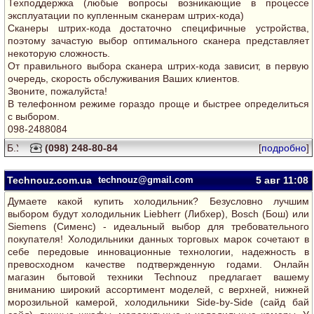
Техподдержка (любые вопросы возникающие в процессе
эксплуатации по купленным сканерам штрих-кода)
Сканеры штрих-кода достаточно специфичные устройства,
поэтому зачастую выбор оптимального сканера представляет
некоторую сложность.
От правильного выбора сканера штрих-кода зависит, в первую
очередь, скорость обслуживания Ваших клиентов.
Звоните, пожалуйста!
В телефонном режиме гораздо проще и быстрее определиться
с выбором.
098-2488084
(098) 248-80-84
[
подробно
]
Technouz.com.ua
technouz@gmail.com
5 авг
11:08
Думаете какой купить холодильник? Безусловно лучшим
выбором будут холодильник Liebherr (Либхер), Bosch (Бош) или
Siemens (Сименс) - идеальный выбор для требовательного
покупателя! Холодильники данных торговых марок сочетают в
себе передовые инновационные технологии, надежность в
превосходном качестве подтвержденную годами. Онлайн
магазин бытовой техники Technouz предлагает вашему
вниманию широкий ассортимент моделей, с верхней, нижней
морозильной камерой, холодильники Side-by-Side (сайд бай