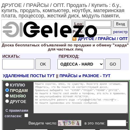
ДРУГОЕ / ПРАЙСЫ / ОПТ. Продать / Купить : б.у.,
купить, продать, компьютер, ноутбук, материнская
плата, процессор, жесткий диск, модуль памяти,
привод, видеокарта.
Log
:
Pass:
регистр
ДРУГОЕ / ПРАЙСЫ / ОПТ
Доска
бесплатных
объявлений по продаже и обмену "харда"
для
частных лиц
ИСКАТЬ:
ПЕРЕХОД:
УДАЛЕННЫЕ ПОСТЫ ТУТ
||
ПРАЙСЫ и РАЗНОЕ - ТУТ
КУПЛЮ
ПРОДАМ
МЕНЯЮ
ДРУГОЕ
С правилами
согласен:
Введите число
:
в это поле:
*