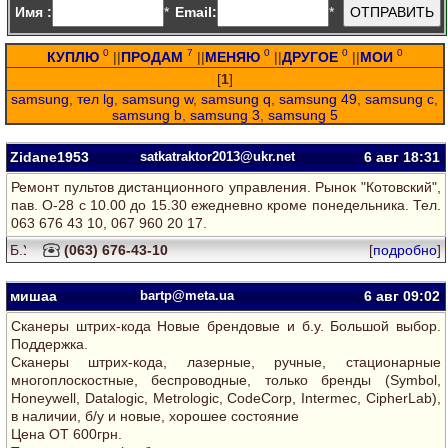
Имя :
*
Email:
*
0
7
0
0
0
КУПЛЮ
||
ПРОДАМ
||
МЕНЯЮ
||
ДРУГОЕ
||
МОИ
[
1
]
samsung
,
тел lg
,
samsung w
,
samsung q
,
samsung 49
,
samsung c
,
samsung b
,
samsung 3
,
samsung 5
Zidane1953
satkatraktor2013@ukr.net
6 авг
18:31
Ремонт пультов дистанционного управления. Рынок "Котовский",
пав. О-28 с 10.00 до 15.30 ежедневно кроме понедельника. Тел.
063 676 43 10, 067 960 20 17.
(063) 676-43-10
[
подробно
]
мишаа
bartp@meta.ua
6 авг
09:02
Сканеры штрих-кода Новые брендовые и б.у. Большой выбор.
Поддержка.
Сканеры штрих-кода, лазерные, ручные, стационарные
многоплоскостные, беспроводные, только бренды (Symbol,
Honeywell, Datalogic, Metrologic, CodeCorp, Intermec, CipherLab),
в наличии, б/у и новые, хорошее состояние
Цена ОТ 600грн.