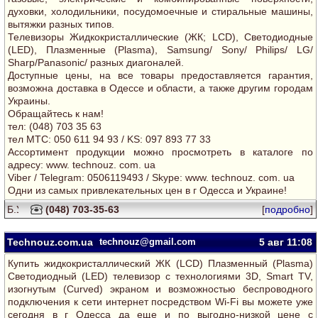
духовки, холодильники, посудомоечные и стиральные машины,
вытяжки разных типов.
Телевизоры Жидкокристаллические (ЖК; LCD), Светодиодные
(LED), Плазменные (Plasma), Samsung/ Sony/ Philips/ LG/
Sharp/Panasonic/ разных диагоналей.
Доступные цены, на все товары предоставляется гарантия,
возможна доставка в Одессе и области, а также другим городам
Украины.
Обращайтесь к нам!
тел: (048) 703 35 63
тел MTC: 050 611 94 93 / KS: 097 893 77 33
Ассортимент продукции можно просмотреть в каталоге по
адресу: www. technouz. com. ua
Viber / Telegram: 0506119493 / Skype: www. technouz. com. ua
Одни из самых привлекательных цен в г Одесса и Украине!
(048) 703-35-63
[
подробно
]
Technouz.com.ua
technouz@gmail.com
5 авг
11:08
Купить жидкокристаллический ЖК (LCD) Плазменный (Plasma)
Светодиодный (LED) телевизор с технологиями 3D, Smart TV,
изогнутым (Curved) экраном и возможностью беспроводного
подключения к сети интернет посредством Wi-Fi вы можете уже
сегодня в г Одесса да еще и по выгодно-низкой цене c