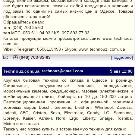
сайд), винные шкафы, морозильные и холодильные камеры. У
вас будет возможность покупки любой продукции в наличии и
под заказ по одним из самых низких цен в Одессе. Товары
обеспечены гарантией!
Обращайтесь к нам:
тел: (048) 703 35 63
тел MTC: 050 611 94 93 / KS: 097 893 77 33
Каталог продукции можно просмотретьна сайте www. technouz.
com. ua
Viber / Telegram: 0506119493 / Skype: www. technouz. com. ua
(048) 703-35-63
[
подробно
]
Technouz.com.ua
technouz@gmail.com
5 авг
11:08
Крупная бытовая техника со склада в Одессе в розницу.
Cтиральные, посудомоечные машины, холодильники,
морозильные камеры, кондиционеры, газовые, электрические и
комбинированные плиты, бойлеры от 10 до 150-200 литров.
Сертифицированная продукция с официальной гарантией
торговых марок Bosch, Siemens, Liebherr, Whirlpool, Zanussi,
Indesit, AEG, Ariston, Beko, Electrolux, Candy, LG, Samsung,
Gorenje, Kaiser, Атлант, Nord, Ergo, Liberty, Snaige, Toshiba,
Midea и не только …
Также у нас можно купить и встраиваемую технику для кухни:
газовые, электрические и комбинированные поверхности,