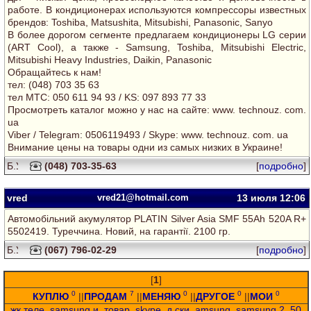
работе. В кондиционерах используются компрессоры известных
брендов: Toshiba, Matsushita, Mitsubishi, Panasonic, Sanyo
В более дорогом сегменте предлагаем кондиционеры LG серии
(ART Cool), а также - Samsung, Toshiba, Mitsubishi Electric,
Mitsubishi Heavy Industries, Daikin, Panasonic
Обращайтесь к нам!
тел: (048) 703 35 63
тел MTC: 050 611 94 93 / KS: 097 893 77 33
Просмотреть каталог можно у нас на сайте: www. technouz. com.
ua
Viber / Telegram: 0506119493 / Skype: www. technouz. com. ua
Внимание цены на товары одни из самых низких в Украине!
(048) 703-35-63
[
подробно
]
vred
vred21@hotmail.com
13 июля 12:06
Автомобільний акумулятор PLATIN Silver Asia SMF 55Ah 520A R+
5502419. Туреччина. Новий, на гарантії. 2100 гр.
(067) 796-02-29
[
подробно
]
[
1
]
0
7
0
0
0
КУПЛЮ
||
ПРОДАМ
||
МЕНЯЮ
||
ДРУГОЕ
||
МОИ
жк теле
,
samsung и
,
товар
,
skype
,
д ски
,
amsung
,
samsung 2
,
50