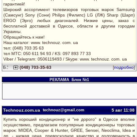
гарантией!
Широкий ассортимент телевизоров торговых марок Samsung
(Самсунг) Sony (Сони) Philips (Филипс) LG (ЛЖ) Sharp (Шарп)
ERGO (Эрго) любых диагоналей. Низкие цены, заказ с
бесплатной доставкой в Одессе, области и другим городам
Украины.
Обращайтесь к нам!
Наш каталог: www. technouz. com. ua
тел: (048) 703 35 63
тел MTC: 050 611 94 93 / KS: 097 893 77 33
Viber / Telegram: 0506119493 / Skype: www. technouz. com. ua
(048) 703-35-63
[
подробно
]
РЕКЛАМА
Блок №1
Technouz.com.ua
technouz@gmail.com
5 авг
11:08
Купить хороший кондиционер и "не дорого" в Одессе вполне
осуществимо, предлагаем популярные кондиционеры торговых
марок: MIDEA, Cooper & Hunter, GREE, Sensei, Neoclima, Idea и
др. - низкая цена, превосходное качество и долговечность в