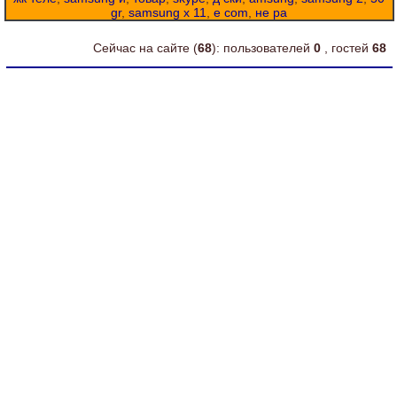
gr
,
samsung x 11
,
e com
,
не ра
Сейчас на сайте (
68
): пользователей
0
, гостей
68