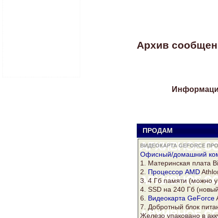
Архив сообщени
Информация
ПРОДАМ
V
ВИДЕОКАРТА GEFORCE ПРОЦ
Офисный/домашний
ко
1. Материнская плата B
2.
Процессор AMD
Athlo
3. 4 Гб памяти (можно у
4. SSD на 240 Гб (новы
6.
Видеокарта GeForce
7. Добротный блок питан
Железо упаковано в ак