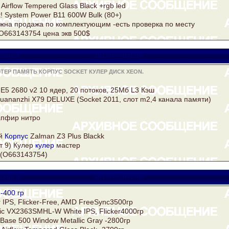
Airflow Tempered Glass Black +rgb led
t! System Power B11 600W Bulk (80+)
ожна продажа по комплектующим -есть проверка по месту
и O663143754 цена экв 500$
lagon
all1976@ukr.net
ТЕР ПАМЯТЬ КОРПУС SOCKET КУЛЕР ДИСК XEON.
E5 2680 v2 10 ядер, 20 потоков, 25Мб L3 Кэш
uananzhi X79 DELUXE (Socket 2011, слот m2,4 канала памяти)
апфир нитро
й
Корпус
Zalman Z3 Plus Blackk
т 9) Кулер
кулер
мастер
 (O663143754)
lagon
all1976@ukr.net
-400 гр
r IPS, Flicker-Free, AMD FreeSync3500гр
ic VX2363SMHL-W White IPS, Flicker4000гр
 Base 500 Window Metallic Gray -2800гр