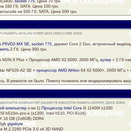
E3400,
socket 775
. Цена 70 грн.
на 160 Гб,
SATA
. Цена 150 грн.
arracuda на 500 Гб,
SATA
. Цена 500 грн.
iator
viatora@ukr.net
5 ПАМЯТЬ ATHLON КУЛЕР SATA DDR2 CORE ASUS.
s
P5VD2-MX SE,
socket 775
, держит
Core
2 Duo, встроенный видеоа
мять
2 Гб. Цена 300 грн.
s
M2N-X Plus + Процессор AMD X2 5000, 2600 МГц,
кулер
+ 2 Гб па
star NF520-A2 SE +
процессор AMD
Athlon
64 Х2 5000+, 2600 МГц + 
сь. В ремонте не было. Помогу починить или модернизировать ваш
lagon
all1976@ukr.net
ИДЕОКАРТА КОМПЬЮТЕР GIGABYTE KINGSTON ПАМЯТЬ КОРПУС ДИСК DDR4.
вой
компьютер
х-ки:1)
Процессор Intel Core
i5 11400f s1200
I h510m-pro-e (s1200, Intel h510, PCI-Ex16)
 16 GB (2x8GB)
DDR4
 8gb
gigabyte
 M.2 2280 PCIe 3.0 x4 3D NAND