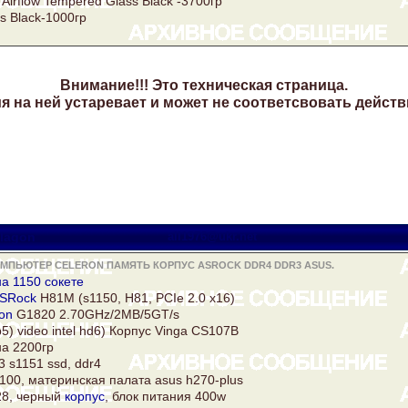
Airflow Tempered Glass Black -3700гр
s Black-1000гр
Внимание!!! Это техническая страница.
 на ней устаревает и может не соответсвовать действ
lagon
all1976@ukr.net
ОМПЬЮТЕР CELERON ПАМЯТЬ КОРПУС ASROCK DDR4 DDR3 ASUS.
а 1150 сокете
SRock
H81M (s1150, H81, PCIe 2.0 x16)
on
G1820 2.70GHz/2MB/5GT/s
5) video intel hd6) Корпус Vinga CS107B
на 2200гр
i3 s1151 ssd,
ddr4
6100, материнская палата
asus
h270-plus
128, черный
корпус
, блок питания 400w