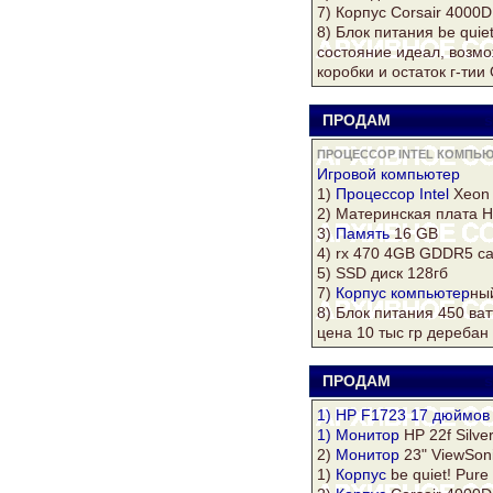
7)
Корпус
Corsair 4000D 
8) Блок питания be quie
состояние идеал, возм
коробки и остаток г-ти
ПРОДАМ
s
ПРОЦЕССОР INTEL КОМПЬЮ
Игровой
компьютер
1)
Процессор Intel
Xeon
2) Материнская плата H
3)
Память
16 GB
4) rx 470 4GB GDDR5 с
5) SSD
диск
128гб
7)
Корпус
компьютер
ны
8) Блок питания 450 ват
цена 10 тыс гр деребан
ПРОДАМ
s
1) HP F1723 17 дюймов 
1)
Монитор
HP 22f Silve
2)
Монитор
23" ViewSon
1)
Корпус
be quiet! Pure