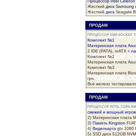
Процессор Intel
Celeron
Жесткий
диск
Samsung
Жесткий
диск
Seagate B
ПРОДАМ
V
ПРОЦЕССОР AMD SOCKET 77
Комплект №1
Материнская плата
Asu
2 IDE (PATA), mATX +
па
Комплект №2
Материнская плата
Asu
Комплект №3
Материнская плата Bio
грн.
Всё железо тестировало
ПРОДАМ
s
ПРОЦЕССОР INTEL CORE В
свежий и мощный игро
2) Материнская плата MS
3)
Память
Kingston
FURY
4)
Видеокарта
gtx 1080
5) SSD
диск
512GB NVMe