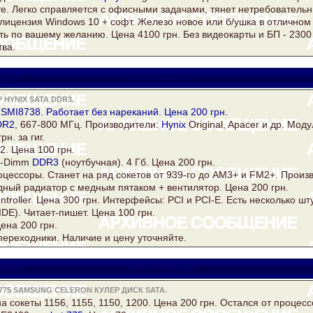
те. Легко справляется с офисными задачами, тянет нетребовательн
ицензия Windows 10 + софт. Железо новое или б/ушка в отличном 
ть по вашему желанию. Цена 4100 грн. Без видеокарты и БП - 2300 
ва.
iator
viatora@ukr.net
HYNIX SATA DDR3.
 SMI8738. Работает без нареканий. Цена 200 грн.
DR2
, 667-800 МГц. Производители:
Hynix
Original, Apacer и др. Моду
н. за гиг.
. Цена 100 грн.
o-Dimm
DDR3
(ноутбучная). 4 Гб. Цена 200 грн.
ессоры. Станет на ряд сокетов от 939-го до AM3+ и FM2+. Произво
ный радиатор с медным пятаком + вентилятор. Цена 200 грн.
troller. Цена 300 грн. Интерфейсы: PCI и PCI-E. Есть несколько шту
DE). Читает-пишет. Цена 100 грн.
ена 200 грн.
ереходники. Наличие и цену уточняйте.
iator
viatora@ukr.net
775 SAMSUNG CELERON КУЛЕР ДИСК SATA.
а сокеты 1156, 1155, 1150, 1200. Цена 200 грн. Остался от процессо