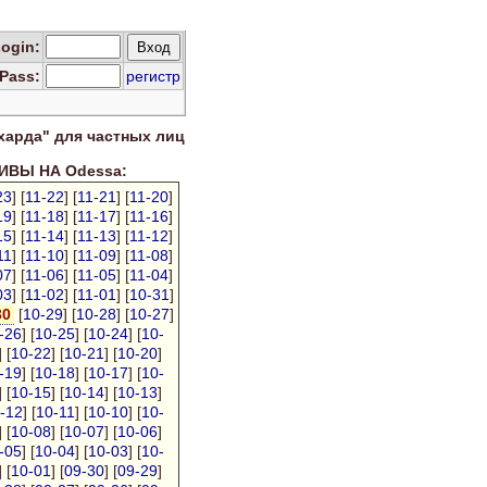
Log
in
:
Pass:
регистр
харда" для
частных лиц
ВЫ НА Odessa:
23
] [
11-22
] [
11-21
] [
11-20
]
19
] [
11-18
] [
11-17
] [
11-16
]
15
] [
11-14
] [
11-13
] [
11-12
]
11
] [
11-10
] [
11-09
] [
11-08
]
07
] [
11-06
] [
11-05
] [
11-04
]
03
] [
11-02
] [
11-01
] [
10-31
]
30
[
10-29
] [
10-28
] [
10-27
]
-26
] [
10-25
] [
10-24
] [
10-
] [
10-22
] [
10-21
] [
10-20
]
-19
] [
10-18
] [
10-17
] [
10-
] [
10-15
] [
10-14
] [
10-13
]
-12
] [
10-11
] [
10-10
] [
10-
] [
10-08
] [
10-07
] [
10-06
]
-05
] [
10-04
] [
10-03
] [
10-
] [
10-01
] [
09-30
] [
09-29
]