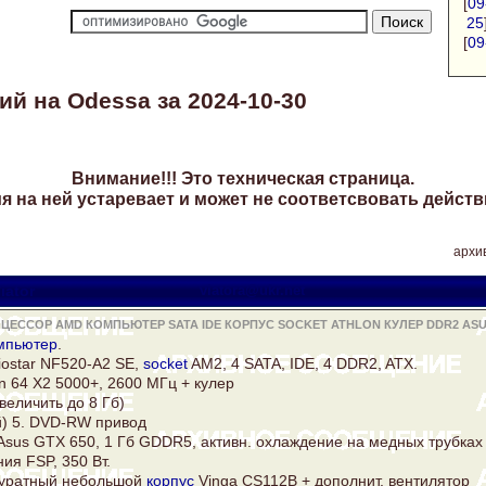
[
09
25
[
09
й на Odessa за 2024-10-30
Внимание!!! Это техническая страница.
 на ней устаревает и может не соответсвовать действ
архив
iator
viatora@ukr.net
ЕССОР AMD КОМПЬЮТЕР SATA IDE КОРПУС SOCKET ATHLON КУЛЕР DDR2 ASU
мпьютер
.
iostar NF520-A2 SE,
socket
AM2, 4 SATA, IDE, 4
DDR2
, ATX.
n
64 Х2 5000+, 2600 МГц +
кулер
величить до 8 Гб)
й) 5. DVD-RW привод
Asus
GTX 650, 1 Гб GDDR5, активн. охлаждение на медных трубках
ия FSP, 350 Вт.
куратный небольшой
корпус
Vinga CS112B + дополнит. вентилятор