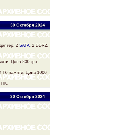
30 Окт
ября
2024
даптер, 2
SATA
, 2
DDR2
,
мяти. Цена 800 грн.
4 Гб памяти. Цена 1000
 ПК.
30 Окт
ября
2024