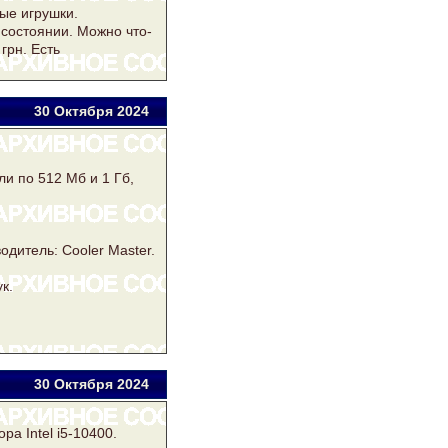
ые игрушки.
состоянии. Можно что-
грн. Есть
30 Окт
ября
2024
ли по 512 Мб и 1 Гб,
дитель: Cooler Master.
к.
30 Окт
ября
2024
ра Intel i5-10400.