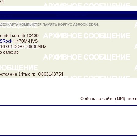
54
lagon
all1976@ukr.net
ИДЕОКАРТА КОМПЬЮТЕР ПАМЯТЬ КОРПУС ASROCK DDR4.
Intel core i5 10400
SRock
H470M-HVS
16 GB
DDR4
2666 MHz
gb сапфир
т
стояние 14тыс гр, О663143754
Сейчас на сайте (
184
): по