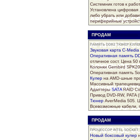
Системник готов к рабо
Установлена цифровая л
либо убрать или добави
периферийные устройст
ПРОДАМ
V
ПАМЯТЬ DDR2 ТЮНЕР КУЛЕР 
Звуковая карта C-Media
Оперативная
память D
отличное сост. Цена 50 гр
Колонки Gembird SPK202
Оперативная память S
Кулер
на AMD-шные проц
Массивный трапециевид
Адаптеры
SATA
RAID Con
Привод DVD-RW, PATA (I
Тюнер
AverMedia 505. Ц
Всевозможные кабели, п
ПРОДАМ
V
ПРОЦЕССОР INTEL SOCKET 
Новый боксовый
кулер
н