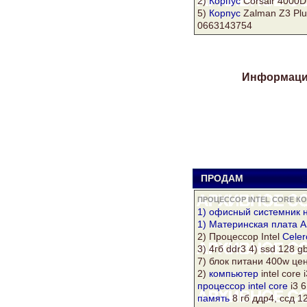
2)
Корпус
Corsair 4000D 
5)
Корпус
Zalman Z3 Plu
0663143754
Информация
ПРОДАМ
s
ПРОЦЕССОР INTEL CORE К
1) офисный системник н
1) Материнская плата
A
2) Процессор Intel
Celer
3) 4гб
ddr3
4) ssd 128 gb
7) блок питани 400w це
2)
компьютер
intel core 
процессор intel core
i3 
память
8 гб ддр4, ссд 