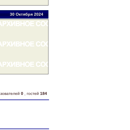
30 Окт
ября
2024
льзователей
0
, гостей
184