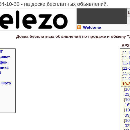
24-10-30 - на доске бесплатных объявлений.
Welcome
Доска
бесплатных
объявлений по продаже и обмену "
АРХИ
ПТ
[
11-
аншет
[
11-
 фон
[
11-
ника
[
11-
t
[
11-
[
11-
о Фото
10-
[
10
23
[
10
16
[
10
09
[
10
02