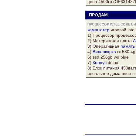
цена 4500гр (О6631437
ПРОДАМ
s
ПРОЦЕССОР INTEL CORE В
компьютер
игровой intel
1) Процессор процессор-
2) Материнская плата
A
3) Оперативная
память
4)
Видеокарта
rx 580 4
6) ssd 256gb wd blue
7)
Корпус
delux
8) Блок питания 450ват
идеальное домашнее со