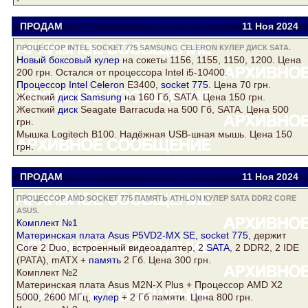
ПРОДАМ
Viator
viatora@ukr.net
11 Ноя
2024
ПРОЦЕССОР INTEL SOCKET 775 SAMSUNG CELERON КУЛЕР ДИСК SATA.
Новый боксовый
кулер
на сокеты 1156, 1155, 1150, 1200. Цена
200 грн. Остался от процессора Intel i5-10400.
Процессор Intel
Celeron
E3400,
socket 775
. Цена 70 грн.
Жесткий
диск
Samsung
на 160 Гб,
SATA
. Цена 150 грн.
Жесткий
диск
Seagate Barracuda на 500 Гб,
SATA
. Цена 500
грн.
Мышка Logitech B100. Надёжная USB-шная мышь. Цена 150
грн.
ПРОДАМ
Viator
viatora@ukr.net
11 Ноя
2024
ПРОЦЕССОР AMD SOCKET 775 ПАМЯТЬ ATHLON КУЛЕР SATA DDR2 CORE
ASUS.
Комплект №1
Материнская плата
Asus
P5VD2-MX SE,
socket 775
, держит
Core
2 Duo, встроенный видеоадаптер, 2
SATA
, 2
DDR2
, 2 IDE
(PATA), mATX +
память
2 Гб. Цена 300 грн.
Комплект №2
Материнская плата
Asus
M2N-X Plus + Процессор AMD X2
5000, 2600 МГц,
кулер
+ 2 Гб памяти. Цена 800 грн.