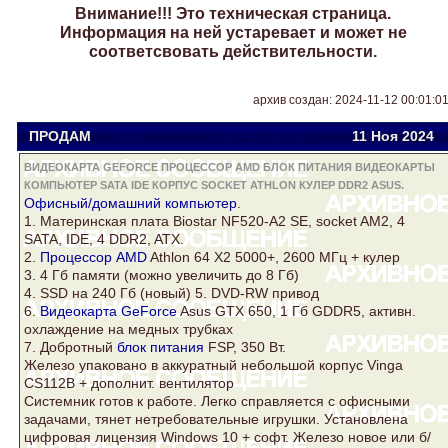
Внимание!!! Это техническая страница.
Информация на ней устаревает и может не
соответсвовать действительности.
архив создан: 2024-11-12 00:01:0
ПРОДАМ
Viator
viatora@ukr.net
11 Ноя
2024
ВИДЕОКАРТА GEFORCE ПРОЦЕССОР AMD БЛОК ПИТАНИЯ ВИДЕОКАРТЫ
КОМПЬЮТЕР SATA IDE КОРПУС SOCKET ATHLON КУЛЕР DDR2 ASUS.
Офисный/домашний
компьютер
.
1. Материнская плата Biostar NF520-A2 SE,
socket
AM2, 4
SATA, IDE, 4
DDR2
, ATX.
2.
Процессор AMD
Athlon
64 Х2 5000+, 2600 МГц +
кулер
3. 4 Гб памяти (можно увеличить до 8 Гб)
4. SSD на 240 Гб (новый) 5. DVD-RW привод
6.
Видеокарта GeForce
Asus
GTX 650, 1 Гб GDDR5, активн.
охлаждение на медных трубках
7. Добротный
блок питания
FSP, 350 Вт.
Железо упаковано в аккуратный небольшой
корпус
Vinga
CS112B + дополнит. вентилятор
Системник готов к работе. Легко справляется с офисными
задачами, тянет нетребовательные игрушки. Установлена
цифровая лицензия Windows 10 + софт. Железо новое или б/