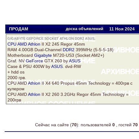
ПРОДАМ
cup of coffee
доска объявлений
11 Ноя
2024
GIGABYTE GEFORCE SOCKET ATHLON DDR2 ASUS.
CPU AMD
Athlon
II X2 245 Regor 45nm
RAM 4.00GB Dual-Channel
DDR2
399MHz (5-5-5-18)
Motherboard
Gigabyte
M720-US3 (Socket AM2+)
Graf. NV
GeForce
GTX 260 by
ASUS
Case & PSU 400W by
ASUS
. dvd-RW
+ hdd os
2000 грв.
CPU AMD
Athlon
II X4 640 Propus 45nm Technology = 400грв c
кулером
СPU AMD
Athlon
II X2 260 3.2GHz Regor 45nm Technology =
200грв
Сейчас на сайте (
70
): пользователей
0
, гостей
70