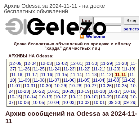
Архив Odessa за 2024-11-11 - на доске
бесплатных объявлений.
Log
:
Pass:
регистр
Welcome
Доска
бесплатных
объявлений по продаже и обмену
"харда" для
частных лиц
АРХИВЫ НА Odessa:
[
12-05
] [
12-04
] [
12-03
] [
12-02
] [
12-01
] [
11-30
] [
11-29
] [
11-28
] [
11-
27
] [
11-26
] [
11-25
] [
11-24
] [
11-23
] [
11-22
] [
11-21
] [
11-20
] [
11-19
]
[
11-18
] [
11-17
] [
11-16
] [
11-15
] [
11-14
] [
11-13
] [
11-12
]
11-11
[
11-
10
] [
11-09
] [
11-08
] [
11-07
] [
11-06
] [
11-05
] [
11-04
] [
11-03
] [
11-02
]
[
11-01
] [
10-31
] [
10-30
] [
10-29
] [
10-28
] [
10-27
] [
10-26
] [
10-25
] [
10-
24
] [
10-23
] [
10-22
] [
10-21
] [
10-20
] [
10-19
] [
10-18
] [
10-17
] [
10-16
]
[
10-15
] [
10-14
] [
10-13
] [
10-12
] [
10-11
] [
10-10
] [
10-09
] [
10-08
] [
10-
07
] [
10-06
] [
10-05
] [
10-04
] [
10-03
] [
10-02
] [
10-01
] [
09-30
] [
09-29
]
Архив сообщений на Odessa за 2024-11-
11