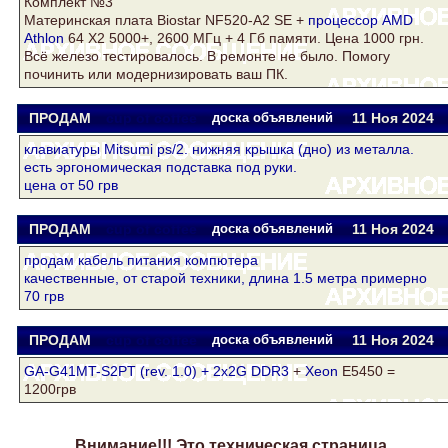
Комплект №3
Материнская плата Biostar NF520-A2 SE +
процессор AMD
Athlon
64 Х2 5000+, 2600 МГц + 4 Гб памяти. Цена 1000 грн.
Всё железо тестировалось. В ремонте не было. Помогу
починить или модернизировать ваш ПК.
ПРОДАМ
cup of coffee
доска объявлений
11 Ноя
2024
клавиатуры Mitsumi ps/2. нижняя крышка (дно) из металла.
есть эргономическая подставка под руки.
цена от 50 грв
ПРОДАМ
cup of coffee
доска объявлений
11 Ноя
2024
продам кабель питания компютера
качественные, от старой техники, длина 1.5 метра примерно
70 грв
ПРОДАМ
cup of coffee
доска объявлений
11 Ноя
2024
GA-G41MT-S2PT (rev. 1.0) + 2х2G
DDR3
+
Xeon
E5450 =
1200грв
Внимание!!! Это техническая страница.