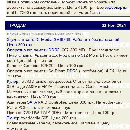
ушка в отличном состоянии. Можно что-либо убрать или
добавить по вашему желанию. Цена 4100 грн. Без
видеокарты
и БП - 2300 грн. Есть периферийные устройства.
ПРОДАМ
Viator
viatora@ukr.net
11 Ноя
2024
ПАМЯТЬ DDR2 ТЮНЕР КУЛЕР HYNIX SATA DDR3.
Звуковая карта C-Media SMI8738. Работает без нареканий.
Цена 200 грн.
Оперативная
память DDR2
, 667-800 МГц. Производители:
Hynix
Original, Apacer и др. Модули по 512 Мб и 1 Гб, отличное
сост. Цена 50 грн. за гиг.
Колонки Gembird SPK202. Цена 100 грн.
Оперативная память So-Dimm
DDR3
(ноутбучная). 4 Гб. Цена
200 грн.
Кулер
на AMD-шные процессоры. Станет на ряд сокетов от
939-го до AM3+ и FM2+. Производитель: Cooler Master.
Массивный трапециевидный радиатор с медным пятаком +
вентилятор. Цена 200 грн.
Адаптеры
SATA
RAID Controller. Цена 300 грн. Интерфейсы:
PCI и PCI-E. Есть несколько штук.
Привод DVD-RW, PATA (IDE). Читает-пишет. Цена 100 грн.
Тюнер
AverMedia 505. Цена 200 грн.
Всевозможные кабели, переходники. Наличие и цену
уточняйте.