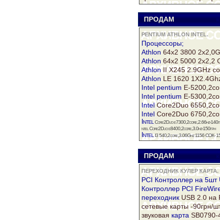
ПРОДАМ
к
PENTIUM ATHLON INTEL.
Процессоры;
Athlon
64х2 3800 2х2,0G
Athlon
64х2 5000 2х2,2 
Athlon
II X245 2.9GHz с
Athlon
LE 1620 1Х2.4Gh
Intel
pentium
E-5200,2co
Intel
pentium
E-5300,2co
Intel
Core2Duo 6550,2co
Intel
Core2Duo 6750,2co
Intel
Core2Duo е7300,2core,2.66hz-140г
ntel Core2Duo е8400,2core,3.0hz-150грн
Intel
I3 540,2core,3.06Ghz 1156 СОК- 1
ПРОДАМ
к
ПЕРЕХОДНИК КУЛЕР КАРТА.
PCI Контроллер на 5шт
Контроллер PCI FireWir
переходник
USB 2.0 на 
сетевые карты -90грн/шт
звуковая
карта
SB0790-