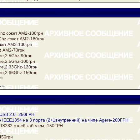
санти
motuz.1976@mail.ru
hz сокет АМ2-100грн
Ghz сокет АМ2-180грн
окет AM3-130грн
z АМ2-70грн
re,2.5Ghz-90грн
re,2.6Ghz-100грн
re,2.33Ghz-130грн
re,2.66Ghz-150грн
рн
50гр
санти
motuz.1976@mail.ru
 USB 2.0- 250ГРН
e IEEE1394 на 3 порта (2+1внутренний) на чипе Agere-200ГРН
RS232 с юсб кабелем.-150ГРН
.
450грн