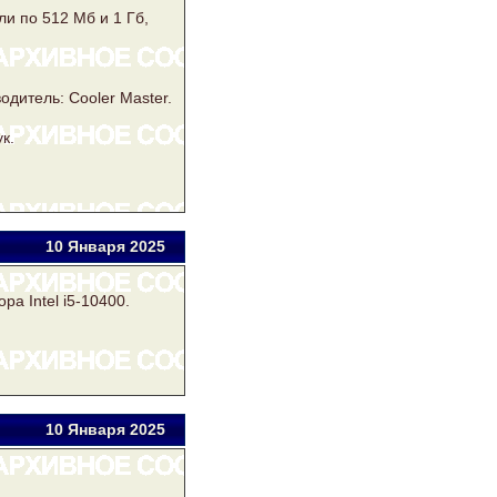
ли по 512 Мб и 1 Гб,
дитель: Cooler Master.
к.
10 Янв
аря
2025
ра Intel i5-10400.
10 Янв
аря
2025