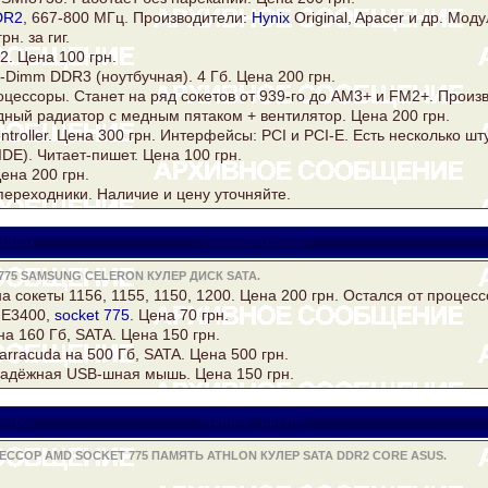
DR2
, 667-800 МГц. Производители:
Hynix
Original, Apacer и др. Моду
н. за гиг.
. Цена 100 грн.
o-Dimm
DDR3
(ноутбучная). 4 Гб. Цена 200 грн.
ессоры. Станет на ряд сокетов от 939-го до AM3+ и FM2+. Произво
ный радиатор с медным пятаком + вентилятор. Цена 200 грн.
troller. Цена 300 грн. Интерфейсы: PCI и PCI-E. Есть несколько шту
DE). Читает-пишет. Цена 100 грн.
ена 200 грн.
ереходники. Наличие и цену уточняйте.
iator
viatora@ukr.net
775 SAMSUNG CELERON КУЛЕР ДИСК SATA.
а сокеты 1156, 1155, 1150, 1200. Цена 200 грн. Остался от процессо
E3400,
socket 775
. Цена 70 грн.
на 160 Гб,
SATA
. Цена 150 грн.
arracuda на 500 Гб,
SATA
. Цена 500 грн.
Надёжная USB-шная мышь. Цена 150 грн.
iator
viatora@ukr.net
ССОР AMD SOCKET 775 ПАМЯТЬ ATHLON КУЛЕР SATA DDR2 CORE ASUS.