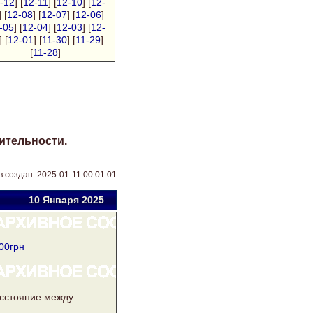
-12
] [
12-11
] [
12-10
] [
12-
] [
12-08
] [
12-07
] [
12-06
]
-05
] [
12-04
] [
12-03
] [
12-
] [
12-01
] [
11-30
] [
11-29
]
[
11-28
]
ительности.
в создан: 2025-01-11 00:01:01
10 Янв
аря
2025
00грн
асстояние между