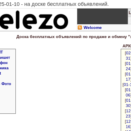
25-01-10 - на доске бесплатных объявлений.
Welcome
Доска
бесплатных
объявлений по продаже и обмену "
АРХИ
ПТ
[
02
аншет
31
 фон
[
01
ника
24
t
[
01
17
о Фото
[
01-
[
01
06
[
01
30
[
12
23
[
12
16