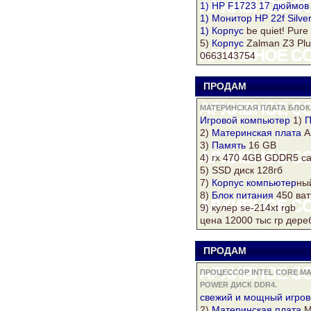
1) HP F1723 17 дюймов 
1) Монитор HP 22f Silve
1)
Корпус
be quiet! Pure
5)
Корпус
Zalman Z3 Plu
0663143754
ПРОДАМ
s
МАТЕРИНСКАЯ ПЛАТА БЛОК
Игровой
компьютер
1)
П
2)
Материнская плата
A
3)
Память
16 GB
4) rx 470 4GB GDDR5 с
5) SSD
диск
128гб
7)
Корпус
компьютер
ны
8)
Блок питания
450 ват
9)
кулер
se-214xt rgb
цена 12000 тыс гр дер
ПРОДАМ
s
ПРОЦЕССОР INTEL CORE М
POWER ДИСК DDR4.
свежий и мощный игро
2)
Материнская плата
MS