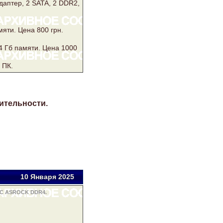
даптер, 2
SATA
, 2
DDR2
,
мяти. Цена 800 грн.
4 Гб памяти. Цена 1000
 ПК.
ительности.
10 Янв
аря
2025
С ASROCK DDR4.