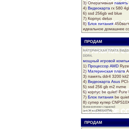
3) Оперативная
память
4)
Видеокарта
rx 580 4
6) ssd 256gb wd blue
7)
Корпус
delux
8)
Блок питания
450ват
идеальное домашнее со
ПРОДАМ
s
МАТЕРИНСКАЯ ПЛАТА ВИДЕ
DDR4.
мощный игровой
компь
1)
Процессор AMD
Ryze
2)
Материнская плата
A
3)
память
ddr4
3200 kit2
4)
Видеокарта Asus
PCI
5) ssd 256 gb m2 nvme
6)
корпус
be quiet! Pure
7)
Блок питания
be quie
8) супер
кулер
CNPS10X
9) argb контроллер с подсветкой
цена 34 тыс (О663143754)
ПРОДАМ
s