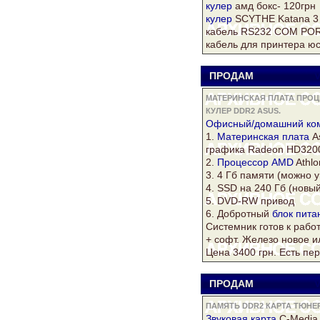
кулер
амд бокс- 120грн
кулер
SCYTHE Katana 3 
кабель RS232 COM POR
кабель для принтера ю
ПРОДАМ
V
МАТЕРИНСКАЯ ПЛАТА ПРОЦ
КУЛЕР DDR2 ASUS.
Офисный/домашний
ко
1.
Материнская плата
A
графика
Radeon
HD3200
2.
Процессор AMD
Athlo
3. 4 Гб памяти (можно у
4. SSD на 240 Гб (новы
5. DVD-RW привод
6. Добротный
блок пита
Системник готов к раб
+ софт. Железо новое и
Цена 3400 грн. Есть пе
ПРОДАМ
V
ПАМЯТЬ DDR2 КАРТА ТЮНЕР 
Звуковая
карта
C-Media 