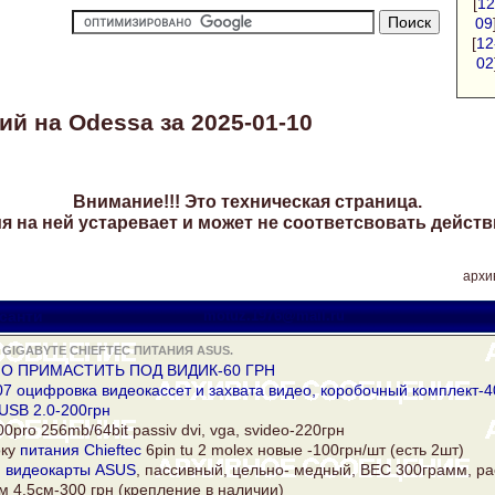
[
12
09
[
12
02
й на Odessa за 2025-01-10
Внимание!!! Это техническая страница.
 на ней устаревает и может не соответсвовать действ
архи
санти
motuz.1976@mail.ru
GIGABYTE CHIEFTEC ПИТАНИЯ ASUS.
НО ПРИМАСТИТЬ ПОД ВИДИК-60 ГРН
7 оцифровка видеокассет и захвата видео, коробочный комплект-4
USB 2.0-200грн
0pro 256mb/64bit passiv dvi, vga, svideo-220грн
оку
питания
Chieftec
6рin tu 2 molex новые -100грн/шт (есть 2шт)
я
видеокарты
ASUS
, пассивный, цельно- медный, ВЕС 300грамм, р
 4.5см-300 грн (крепление в наличии)