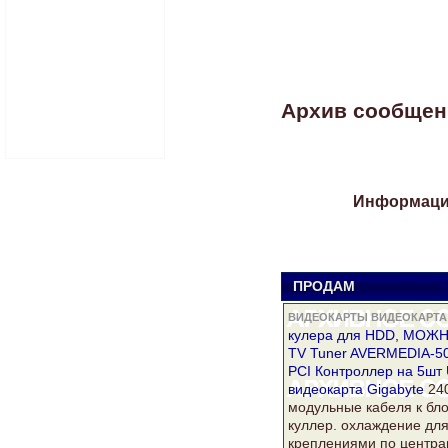
Архив сообщени
Информация
ПРОДАМ
к
ВИДЕОКАРТЫ ВИДЕОКАРТА 
кулера для HDD, МОЖ
TV Tuner AVERMEDIA-50
PCI Контроллер на 5шт 
видеокарта
Gigabyte
240
модульные кабеля к бл
куллер. охлаждение дл
креплениями по центрам