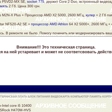
s
P5VD2-MX SE,
socket 775
, держит
Core
2 Duo, встроенный видеоа
мять
2 Гб. Цена 300 грн.
s
M2N-X Plus + Процессор AMD X2 5000, 2600 МГц,
кулер
+ 2 Гб па
tar NF520-A2 SE +
процессор AMD
Athlon
64 Х2 5000+, 2600 МГц + 
сь. В ремонте не было. Помогу починить или модернизировать ваш
Внимание!!! Это техническая страница.
 на ней устаревает и может не соответсвовать действ
lagon
all1976@ukr.net
АТЕРИНСКАЯ ПЛАТА БЛОК ПИТАНИЯ ВИДЕОКАРТА КОМПЬЮТЕР ПАМЯТЬ КОРПУ
Intel core i5 10400
SRock
H470M-HVS