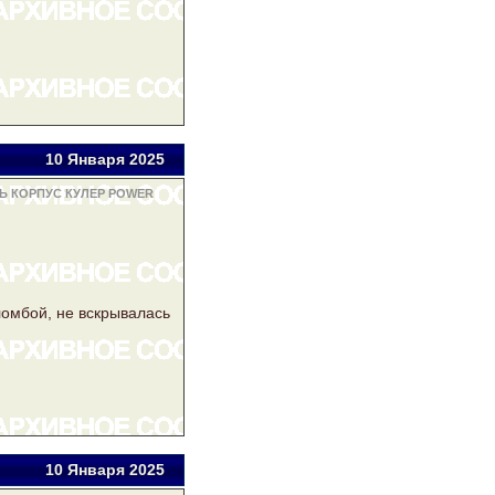
10 Янв
аря
2025
Ь КОРПУС КУЛЕР POWER
омбой, не вскрывалась
10 Янв
аря
2025