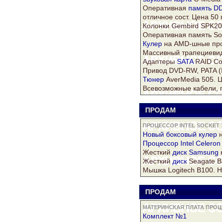
Оперативная
память D
отличное сост. Цена 50 гр
Колонки Gembird SPK202
Оперативная память S
Кулер
на AMD-шные проц
Массивный трапециевид
Адаптеры
SATA
RAID Con
Привод DVD-RW, PATA (I
Тюнер
AverMedia 505. Ц
Всевозможные кабели, п
ПРОДАМ
V
ПРОЦЕССОР INTEL SOCKET 
Новый боксовый
кулер
н
Процессор Intel
Celeron
Жесткий
диск
Samsung
Жесткий
диск
Seagate B
Мышка Logitech B100. 
ПРОДАМ
V
МАТЕРИНСКАЯ ПЛАТА ПРОЦЕ
Комплект №1