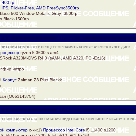
-400 гр
r IPS, Flicker-Free, AMD FreeSync3500гр
 Base 500 Window Metallic Gray -3500гр
s Black-1500гр
lagon
all1976@ukr.net
 ПИТАНИЯ КОМПЬЮТЕР ПРОЦЕССОР ПАМЯТЬ КОРПУС ASROCK КУЛЕР ДИСК.
роцессор
ryzen 5 3600 s am4
SRock
A320M-DVS R4.0 (sAM4, AMD A320, PCI-Ex16)
апфир нитро
й
Корпус
Zalman Z3 Plus Blackk
т
ебан (O663143754)
lagon
all1976@ukr.net
АТЕРИНСКАЯ ПЛАТА БЛОК ПИТАНИЯ ВИДЕОКАРТА КОМПЬЮТЕР GIGABYTE KIN
вой
компьютер
х-ки:1)
Процессор Intel Core
i5 11400 s1200
I h510m-pro-e (s1200, Intel h510, PCI-Ex16)