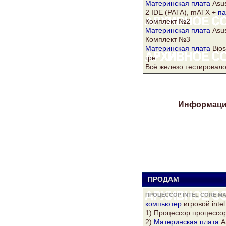
Материнская плата
Asu
2 IDE (PATA), mATX +
па
Комплект №2
Материнская плата
Asu
Комплект №3
Материнская плата
Bios
грн.
Всё железо тестировало
Информация
ПРОДАМ
s
ПРОЦЕССОР INTEL CORE М
компьютер
игровой intel
1) Процессор процессор-
2)
Материнская плата
A