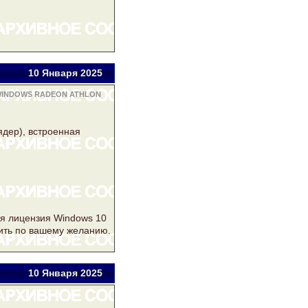
10 Янв
аря
2025
WINDOWS RADEON ATHLON
ядер), встроенная
ая лицензия
Windows
10
вить по вашему желанию.
10 Янв
аря
2025