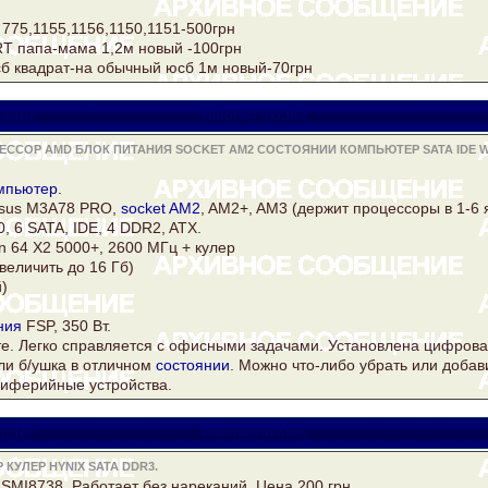
775,1155,1156,1150,1151-500грн
T папа-мама 1,2м новый -100грн
сб квадрат-на обычный юсб 1м новый-70грн
iator
viatora@ukr.net
ЕССОР AMD БЛОК ПИТАНИЯ SOCKET AM2 СОСТОЯНИИ КОМПЬЮТЕР SATA IDE 
мпьютер
.
sus
M3A78 PRO,
socket AM2
, AM2+, AM3 (держит процессоры в 1-6 
, 6 SATA, IDE, 4
DDR2
, ATX.
n
64 Х2 5000+, 2600 МГц +
кулер
величить до 16 Гб)
й)
ния
FSP, 350 Вт.
оте. Легко справляется с офисными задачами. Установлена цифров
ли б/ушка в отличном
состоянии
. Можно что-либо убрать или доба
риферийные устройства.
iator
viatora@ukr.net
КУЛЕР HYNIX SATA DDR3.
SMI8738. Работает без нареканий. Цена 200 грн.