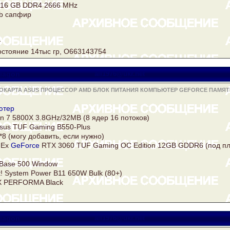
16 GB
DDR4
2666 MHz
gb сапфир
т
стояние 14тыс гр, О663143754
lagon
all1976@ukr.net
ОКАРТА ASUS ПРОЦЕССОР AMD БЛОК ПИТАНИЯ КОМПЬЮТЕР GEFORCE ПАМЯТ
ютер
n 7 5800X 3.8GHz/32MB (8 ядер 16 потоков)
sus TUF Gaming B550-Plus
*8 (могу добавить, если нужно)
-Ex
GeForce
RTX 3060 TUF Gaming OC Edition 12GB GDDR6 (под пл
 Base 500 Window
t! System
Power
B11 650W Bulk (80+)
 PERFORMA Black
lagon
all1976@ukr.net