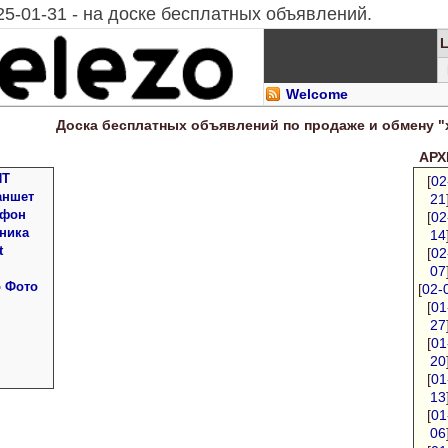
25-01-31 - на доске бесплатных объявлений.
Welcome
Доска
бесплатных
объявлений по продаже и обмену "
АРХИ
ПТ
[
02
аншет
21
 фон
[
02
ника
14
t
[
02
07
о Фото
[
02-
[
01
27
[
01
20
[
01
13
[
01
06