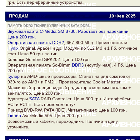
грн. Есть периферийные устройства.
ПРОДАМ
Viator
viatora@ukr.net
10 Фев
2025
ПАМЯТЬ DDR2 ТЮНЕР КУЛЕР HYNIX SATA DDR3.
Звуковая карта C-Media SMI8738. Работает без нареканий.
Цена 200 грн.
Оперативная
память DDR2
, 667-800 МГц. Производители:
Hynix
Original, Apacer и др. Модули по 512 Мб и 1 Гб, отличное
сост. Цена 50 грн. за гиг.
Колонки Gembird SPK202. Цена 100 грн.
Оперативная память So-Dimm
DDR3
(ноутбучная). 4 Гб. Цена
200 грн.
Кулер
на AMD-шные процессоры. Станет на ряд сокетов от
939-го до AM3+ и FM2+. Производитель: Cooler Master.
Массивный трапециевидный радиатор с медным пятаком +
вентилятор. Цена 200 грн.
Адаптеры
SATA
RAID Controller. Цена 300 грн. Интерфейсы:
PCI и PCI-E. Есть несколько штук.
Привод DVD-RW, PATA (IDE). Читает-пишет. Цена 100 грн.
Тюнер
AverMedia 505. Цена 200 грн.
Всевозможные кабели, переходники. Наличие и цену
уточняйте.