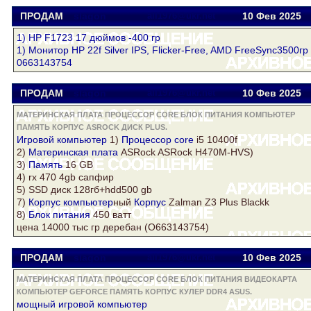
ПРОДАМ
slagon
all1976@ukr.net
10 Фев
2025
1) HP F1723 17 дюймов -400 гр
1) Монитор HP 22f Silver IPS, Flicker-Free, AMD FreeSync3500гр
0663143754
ПРОДАМ
slagon
all1976@ukr.net
10 Фев
2025
МАТЕРИНСКАЯ ПЛАТА ПРОЦЕССОР CORE БЛОК ПИТАНИЯ КОМПЬЮТЕР
ПАМЯТЬ КОРПУС ASROCK ДИСК PLUS.
Игровой
компьютер
1)
Процессор core
i5 10400f
2)
Материнская плата
ASRock
ASRock
H470M-HVS)
3)
Память
16 GB
4) rx 470 4gb сапфир
5) SSD
диск
128гб+hdd500 gb
7)
Корпус
компьютер
ный
Корпус
Zalman Z3
Plus
Blackk
8)
Блок питания
450 ватт
цена 14000 тыс гр деребан (O663143754)
ПРОДАМ
slagon
all1976@ukr.net
10 Фев
2025
МАТЕРИНСКАЯ ПЛАТА ПРОЦЕССОР CORE БЛОК ПИТАНИЯ ВИДЕОКАРТА
КОМПЬЮТЕР GEFORCE ПАМЯТЬ КОРПУС КУЛЕР DDR4 ASUS.
мощный игровой
компьютер