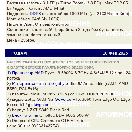
Базовая частота - 3.1 ГГц / Turbo Boost - 3.8 ГГц / Max TDP 65
Вт / ядро - Kaveri / AMD 64-bit
Поддержка
DDR3
с частотой до 1600 МГц (до 2133Мц на Xmp).
Макс объём 64гб (4х 16Гб).
Пишите Viber. Отправлю почтой.
Состояние - как новый! Проработал 2 года без буста, потом
заменил на более мощный.
Цена - 295грн.
ПРОДАМ
slagon
all1976@ukr.net
10 Фев
2025
МАТЕРИНСКАЯ ПЛАТА ПРОЦЕССОР AMD БЛОК ПИТАНИЯ KINGSTON
GIGABYTE GEFORCE ПАМЯТЬ КОРПУС ВИДЕО DDR4.
1)
Процессор AMD
Ryzen 9 5900X 3.7GHz-4.8/64MB 12 ядер 24
потока
2)
Материнская плата
Gigabyte
B550M Aorus Elite (sAM4, AMD
B550, PCI-Ex16)
3)
память
-Crucial Ballistix 32Gb (2x16Gb)
DDR4
PC3600
4)
видео
-Zotac GAMING
GeForce
RTX 3060 Twin Edge OC 12gb
5) ssd 512 gb
kingston
6)
Корпус
NZXT S340 Black-Red
7)
Блок питания
Chieftec BDF-600S 600 W
8) Deepcool CPU Gammaxx GTE V2 rgb
цена 36 тыс (O663143754)