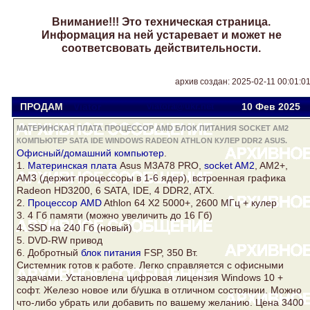
Внимание!!! Это техническая страница.
Информация на ней устаревает и может не
соответсвовать действительности.
архив создан: 2025-02-11 00:01:0
ПРОДАМ
Viator
viatora@ukr.net
10 Фев
2025
МАТЕРИНСКАЯ ПЛАТА ПРОЦЕССОР AMD БЛОК ПИТАНИЯ SOCKET AM2
КОМПЬЮТЕР SATA IDE WINDOWS RADEON ATHLON КУЛЕР DDR2 ASUS.
Офисный/домашний
компьютер
.
1.
Материнская плата
Asus
M3A78 PRO,
socket AM2
, AM2+,
AM3 (держит процессоры в 1-6 ядер), встроенная графика
Radeon
HD3200, 6 SATA, IDE, 4
DDR2
, ATX.
2.
Процессор AMD
Athlon
64 Х2 5000+, 2600 МГц +
кулер
3. 4 Гб памяти (можно увеличить до 16 Гб)
4. SSD на 240 Гб (новый)
5. DVD-RW привод
6. Добротный
блок питания
FSP, 350 Вт.
Системник готов к работе. Легко справляется с офисными
задачами. Установлена цифровая лицензия
Windows
10 +
софт. Железо новое или б/ушка в отличном состоянии. Можно
что-либо убрать или добавить по вашему желанию. Цена 3400