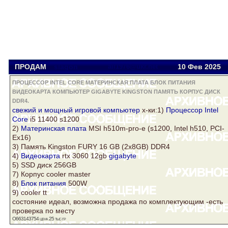
ПРОДАМ
slagon
all1976@ukr.net
10 Фев
2025
ПРОЦЕССОР INTEL CORE МАТЕРИНСКАЯ ПЛАТА БЛОК ПИТАНИЯ
ВИДЕОКАРТА КОМПЬЮТЕР GIGABYTE KINGSTON ПАМЯТЬ КОРПУС ДИСК
DDR4.
свежий и мощный игровой
компьютер
х-ки:1)
Процессор Intel
Core
i5 11400 s1200
2)
Материнская плата
MSI h510m-pro-e (s1200, Intel h510, PCI-
Ex16)
3)
Память
Kingston
FURY 16 GB (2x8GB)
DDR4
4)
Видеокарта
rtx 3060 12gb
gigabyte
5) SSD
диск
256GB
7)
Корпус
cooler master
8)
Блок питания
500W
9) cooler tt
состояние идеал, возможна продажа по комплектующим -есть
проверка по месту
O663143754 цена 25 тыс гр