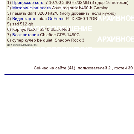
1)
Процессор core
i7 10700 3.8GHz/32MB (8 ядер 16 потоков)
2)
Материнская плата
Asus
rog strix b460-h Gaming
3)
память
ddr4
3200 kit2*8 (могу добавить, если нужно)
4)
Видеокарта
zotac
GeForce
RTX 3060 12GB
5) ssd 512 gb
6)
Корпус
NZXT S340 Black-Red
7)
Блок питания
Chieftec GPS-1450C
8) супер
кулер
be quiet! Shadow Rock 3
цена 34 тыс (О663143754)
Сейчас на сайте (
41
): пользователей
2
, гостей
39