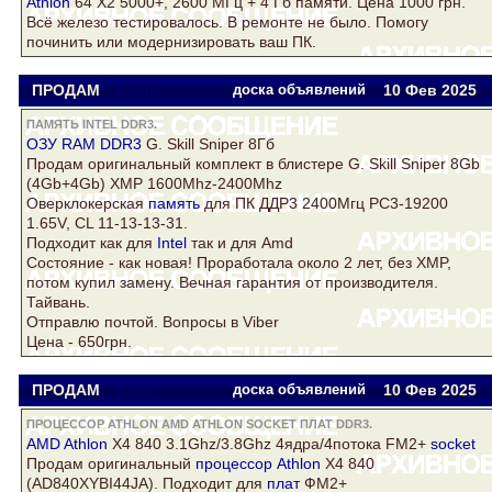
Athlon
64 Х2 5000+, 2600 МГц + 4 Гб памяти. Цена 1000 грн.
Всё железо тестировалось. В ремонте не было. Помогу
починить или модернизировать ваш ПК.
ПРОДАМ
plank
доска объявлений
10 Фев
2025
ПАМЯТЬ INTEL DDR3.
OЗУ RAM
DDR3
G. Skill Sniper 8Гб
Продам оригинальный комплект в блистере G. Skill Sniper 8Gb
(4Gb+4Gb) XMP 1600Mhz-2400Mhz
Оверклокерская
память
для ПК ДДР3 2400Мгц PC3-19200
1.65V, CL 11-13-13-31.
Подходит как для
Intel
так и для Amd
Состояние - как новая! Проработала около 2 лет, без XMP,
потом купил замену. Вечная гарантия от производителя.
Тайвань.
Отправлю почтой. Вопросы в Viber
Цена - 650грн.
ПРОДАМ
plank
доска объявлений
10 Фев
2025
ПРОЦЕССОР ATHLON AMD ATHLON SOCKET ПЛАТ DDR3.
AMD Athlon
X4 840 3.1Ghz/3.8Ghz 4ядра/4потока FM2+
socket
Продам оригинальный
процессор Athlon
X4 840
(AD840XYBI44JA). Подходит для
плат
ФМ2+