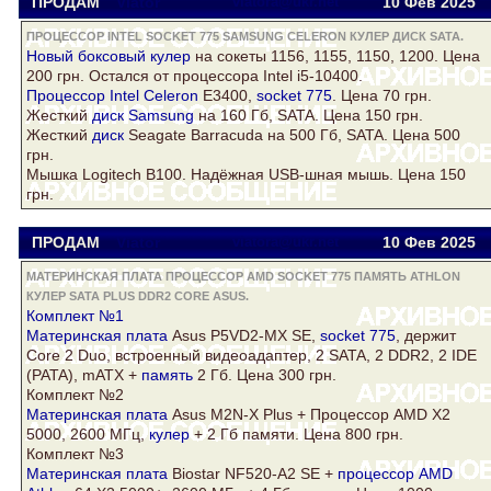
ПРОДАМ
Viator
viatora@ukr.net
10 Фев
2025
ПРОЦЕССОР INTEL SOCKET 775 SAMSUNG CELERON КУЛЕР ДИСК SATA.
Новый боксовый
кулер
на сокеты 1156, 1155, 1150, 1200. Цена
200 грн. Остался от процессора Intel i5-10400.
Процессор Intel
Celeron
E3400,
socket 775
. Цена 70 грн.
Жесткий
диск
Samsung
на 160 Гб,
SATA
. Цена 150 грн.
Жесткий
диск
Seagate Barracuda на 500 Гб,
SATA
. Цена 500
грн.
Мышка Logitech B100. Надёжная USB-шная мышь. Цена 150
грн.
ПРОДАМ
Viator
viatora@ukr.net
10 Фев
2025
МАТЕРИНСКАЯ ПЛАТА ПРОЦЕССОР AMD SOCKET 775 ПАМЯТЬ ATHLON
КУЛЕР SATA PLUS DDR2 CORE ASUS.
Комплект №1
Материнская плата
Asus
P5VD2-MX SE,
socket 775
, держит
Core
2 Duo, встроенный видеоадаптер, 2
SATA
, 2
DDR2
, 2 IDE
(PATA), mATX +
память
2 Гб. Цена 300 грн.
Комплект №2
Материнская плата
Asus
M2N-X
Plus
+ Процессор AMD X2
5000, 2600 МГц,
кулер
+ 2 Гб памяти. Цена 800 грн.
Комплект №3
Материнская плата
Biostar NF520-A2 SE +
процессор AMD