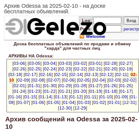
Архив Odessa за 2025-02-10 - на доске
бесплатных объявлений.
Log
:
Pass:
регистр
Welcome
Доска
бесплатных
объявлений по продаже и обмену
"харда" для
частных лиц
АРХИВЫ НА Odessa:
[
03-06
] [
03-05
] [
03-04
] [
03-03
] [
03-02
] [
03-01
] [
02-28
] [
02-27
]
[
02-26
] [
02-25
] [
02-24
] [
02-23
] [
02-22
] [
02-21
] [
02-20
] [
02-19
]
[
02-18
] [
02-17
] [
02-16
] [
02-15
] [
02-14
] [
02-13
] [
02-12
] [
02-11
]
02-
10
[
02-09
] [
02-08
] [
02-07
] [
02-06
] [
02-05
] [
02-04
] [
02-03
] [
02-02
]
[
02-01
] [
01-31
] [
01-30
] [
01-29
] [
01-28
] [
01-27
] [
01-26
] [
01-25
]
[
01-24
] [
01-23
] [
01-22
] [
01-21
] [
01-20
] [
01-19
] [
01-18
] [
01-17
]
[
01-16
] [
01-15
] [
01-14
] [
01-13
] [
01-12
] [
01-11
] [
01-10
] [
01-09
] [
01-
08
] [
01-07
] [
01-06
] [
01-05
] [
01-04
] [
01-03
] [
01-02
] [
01-01
] [
12-31
]
[
12-30
] [
12-29
]
Архив сообщений на Odessa за 2025-02-
10