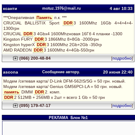
ксанти
motuz.1976@mail.ru
4 авг
10:33
***Оперативная
Память
п.к. ***
CRUCIAL BALLISTIX Sport
DDR
3 1600Mhz 16Gb 4+4+4+4-
1300грн
CRUCIAL
DDR
3 4Gbх4 1600Mhzновая 16Гб 4 планки -1300
Kingston FURY
DDR
3 1866Mhz 8+8Gb -2000грн
Kingston hyperX
DDR
3 1600Mhz 2Gb+2Gb -350гр
AMD RADEON
DDR
3 1600Mhz 4+4Gb-550грн
(066) 200-48-84
[
подробно
]
ascona
Сообщение автору.
20 июня 22:40
Модем /сетевая карта/ D-Link DFM-562IS/SG = 50 грн. новый.
Модем /сетевая карта/ Genius GM56PCI-LA = 50 грн. новый.
память
DIMM
DDR
2. комп.
DDR
2 512MB + 256MB х 2шт = всего 1 Gb = 50 грн
(095) 179-47-17
[
подробно
]
РЕКЛАМА
Блок №1