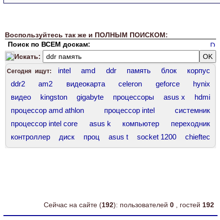
Воспользуйтесь так же и ПОЛНЫМ ПОИСКОМ:
Поиск по ВСЕМ доскам:
Искать:
intel
amd
ddr
память
блок
корпус
Сегодня ищут:
ddr2
am2
видеокарта
celeron
geforce
hynix
видео
kingston
gigabyte
процессоры
asus x
hdmi
процессор amd athlon
процессор intel
системник
процессор intel core
asus k
компьютер
переходник
контроллер
диск
проц
asus t
socket 1200
chieftec
комплект
корпус asus
сокет 775
intel core
force
ddr3 hynix
intel celeron
ddr 400
amd athlon
Сейчас на сайте (
192
): пользователей
0
, гостей
192