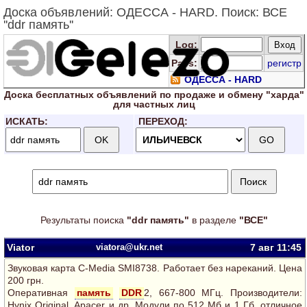
Доска объявлений: ОДЕССА - HARD. Поиск: ВСЕ
''ddr память''
Log
:
Pass:
регистр
ОДЕССА - HARD
Доска
бесплатных
объявлений по продаже и обмену "харда"
для
частных лиц
ИСКАТЬ:
ПЕРЕХОД:
Результаты поиска
"ddr память"
в разделе
"ВСЕ"
Viator
viatora@ukr.net
7 авг
11:45
Звуковая карта C-Media SMI8738. Работает без нареканий. Цена
200 грн.
Оперативная
память
DDR
2, 667-800 МГц. Производители:
Hynix Original, Apacer и др. Модули по 512 Мб и 1 Гб, отличное