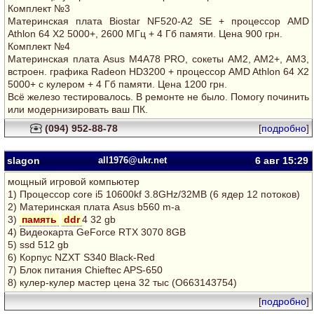
Комплект №3
Материнская плата Biostar NF520-A2 SE + процессор AMD
Athlon 64 Х2 5000+, 2600 МГц + 4 Гб памяти. Цена 900 грн.
Комплект №4
Материнская плата Asus M4A78 PRO, сокеты AM2, AM2+, AM3,
встроен. графика Radeon HD3200 + процессор AMD Athlon 64 Х2
5000+ с кулером + 4 Гб памяти. Цена 1200 грн.
Всё железо тестировалось. В ремонте не было. Помогу починить
или модернизировать ваш ПК.
(094) 952-88-78
[
подробно
]
slagon
all1976@ukr.net
6 авг
15:29
мощный игровой компьютер
1) Процессор core i5 10600kf 3.8GHz/32MB (6 ядер 12 потоков)
2) Материнская плата Asus b560 m-a
3)
память
ddr
4 32 gb
4) Видеокарта GeForce RTX 3070 8GB
5) ssd 512 gb
6) Корпус NZXT S340 Black-Red
7) Блок питания Chieftec APS-650
8) кулер-кулер мастер цена 32 тыс (О663143754)
[
подробно
]