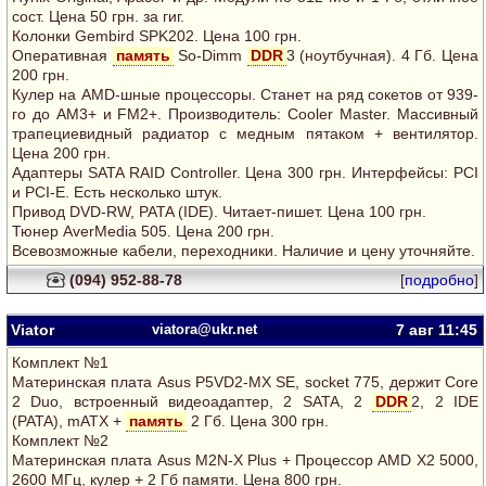
сост. Цена 50 грн. за гиг.
Колонки Gembird SPK202. Цена 100 грн.
Оперативная
память
So-Dimm
DDR
3 (ноутбучная). 4 Гб. Цена
200 грн.
Кулер на AMD-шные процессоры. Станет на ряд сокетов от 939-
го до AM3+ и FM2+. Производитель: Cooler Master. Массивный
трапециевидный радиатор с медным пятаком + вентилятор.
Цена 200 грн.
Адаптеры SATA RAID Controller. Цена 300 грн. Интерфейсы: PCI
и PCI-E. Есть несколько штук.
Привод DVD-RW, PATA (IDE). Читает-пишет. Цена 100 грн.
Тюнер AverMedia 505. Цена 200 грн.
Всевозможные кабели, переходники. Наличие и цену уточняйте.
(094) 952-88-78
[
подробно
]
Viator
viatora@ukr.net
7 авг
11:45
Комплект №1
Материнская плата Asus P5VD2-MX SE, socket 775, держит Core
2 Duo, встроенный видеоадаптер, 2 SATA, 2
DDR
2, 2 IDE
(PATA), mATX +
память
2 Гб. Цена 300 грн.
Комплект №2
Материнская плата Asus M2N-X Plus + Процессор AMD X2 5000,
2600 МГц, кулер + 2 Гб памяти. Цена 800 грн.