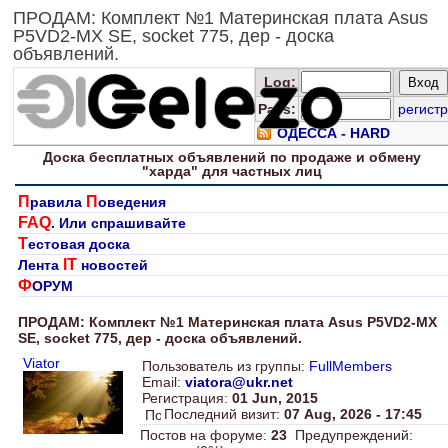
ПРОДАМ: Комплект №1 Материнская плата Asus
P5VD2-MX SE, socket 775, дер - доска
объявлений.
Log
:
Pass:
регистр
ОДЕССА - HARD
Доска
бесплатных
объявлений по продаже и обмену
"харда" для
частных лиц
П
П
равила
оведения
FAQ
. Или спрашивайте
Т
естовая доска
IT
Лента
новостей
Ф
ОРУМ
ПРОДАМ: Комплект №1 Материнская плата Asus P5VD2-MX
SE, socket 775, дер - доска объявлений.
Viator
Пользователь из группы:
FullMembers
Email:
viatora@ukr.net
Регистрация:
01 Jun, 2015
Последний визит:
07 Aug, 2026 - 17:45
Постов на форуме:
23
Предупреждений: