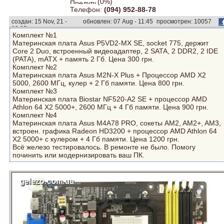
(0%)
Телефон:
(094) 952-88-78
создан: 15 Nov, 21 -
обновлен: 07 Aug - 11:45
просмотрен: 10057
03:05
раз.
Комплект №1
Материнская плата Asus P5VD2-MX SE, socket 775, держит
Core 2 Duo, встроенный видеоадаптер, 2 SATA, 2 DDR2, 2 IDE
(PATA), mATX + память 2 Гб. Цена 300 грн.
Комплект №2
Материнская плата Asus M2N-X Plus + Процессор AMD X2
5000, 2600 МГц, кулер + 2 Гб памяти. Цена 800 грн.
Комплект №3
Материнская плата Biostar NF520-A2 SE + процессор AMD
Athlon 64 Х2 5000+, 2600 МГц + 4 Гб памяти. Цена 900 грн.
Комплект №4
Материнская плата Asus M4A78 PRO, сокеты AM2, AM2+, AM3,
встроен. графика Radeon HD3200 + процессор AMD Athlon 64
Х2 5000+ с кулером + 4 Гб памяти. Цена 1200 грн.
Всё железо тестировалось. В ремонте не было. Помогу
починить или модернизировать ваш ПК.