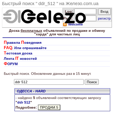
Быстрый поиск " ddr_512 " на Железо.com.ua
Log
:
Pass:
регистр
Welcome
Доска
бесплатных
объявлений по продаже и обмену
"харда" для
частных лиц
П
П
равила
оведения
FAQ
. Или спрашивайте
Т
естовая доска
IT
Лента
новостей
Ф
ОРУМ
Ищем "ddr 512"
Быстрый поиск. Обновление данных раз в 15 минут.
ОДЕССА - HARD
- найдено
5
объявлений соответствующих запросу
"
ddr 512
"
Подробнее: