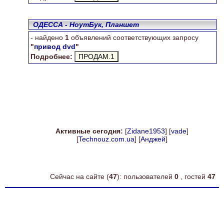
ОДЕССА - НоутБук, Планшет
- найдено
1
объявлений соответствующих запросу
"
привод dvd
"
Подробнее:
Активные сегодня:
[
Zidane1953
] [
vade
]
[
Technouz.com.ua
] [
Анджей
]
Сейчас на сайте (
47
): пользователей
0
, гостей
47