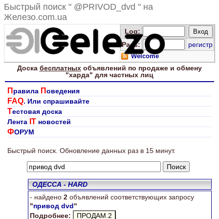
Быстрый поиск " @PRIVOD_dvd " на
Железо.com.ua
Log
:
Pass:
регистр
Welcome
Доска
бесплатных
объявлений по продаже и обмену
"харда" для
частных лиц
П
П
равила
оведения
FAQ
. Или спрашивайте
Т
естовая доска
IT
Лента
новостей
Ф
ОРУМ
Ищем "привод dvd"
Быстрый поиск. Обновление данных раз в 15 минут.
ОДЕССА - HARD
- найдено
2
объявлений соответствующих запросу
"
привод dvd
"
Подробнее: