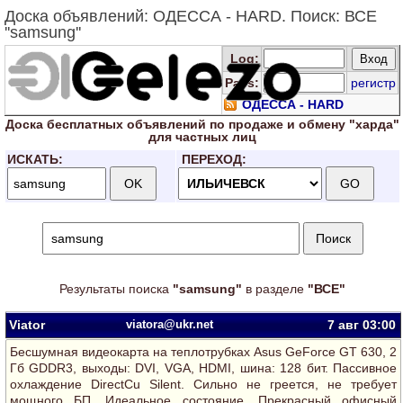
Доска объявлений: ОДЕССА - HARD. Поиск: ВСЕ
''samsung''
Log
:
Pass:
регистр
ОДЕССА - HARD
Доска
бесплатных
объявлений по продаже и обмену "харда"
для
частных лиц
ИСКАТЬ:
ПЕРЕХОД:
Результаты поиска
"samsung"
в разделе
"ВСЕ"
Viator
viatora@ukr.net
7 авг
03:00
Беcшумная видеокарта на теплотрубках Asus GeForce GT 630, 2
Гб GDDR3, выходы: DVI, VGA, HDMI, шина: 128 бит. Пассивное
охлаждение DirectCu Silent. Сильно не греется, не требует
мощного БП. Идеальное состояние. Прекрасный офисный