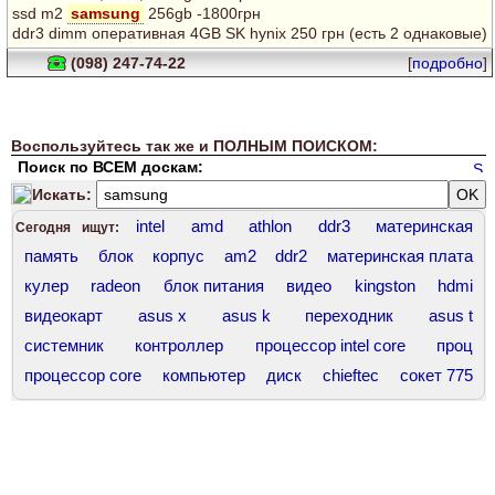
ssd m2
samsung
256gb -1800грн
ddr3 dimm оперативная 4GB SK hynix 250 грн (есть 2 однаковые)
(098) 247-74-22
[
подробно
]
Воспользуйтесь так же и ПОЛНЫМ ПОИСКОМ:
Поиск по ВСЕМ доскам:
Искать:
intel
amd
athlon
ddr3
материнская
Сегодня ищут:
память
блок
корпус
am2
ddr2
материнская плата
кулер
radeon
блок питания
видео
kingston
hdmi
видеокарт
asus x
asus k
переходник
asus t
системник
контроллер
процессор intel core
проц
процессор core
компьютер
диск
chieftec
сокет 775
socket 1200
asus 7
оперативная память
intel core
ddr3 hynix
dimm
ddr4
amd athlon
asus 12