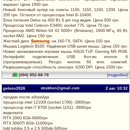
вариант. Цена 1000 грн.
Новый боксовый кулер на сокеты 1156, 1155, 1150, 1200. Цена
200 грн. Остался от процессора Intel i5-10400.
Блок питания Delux на 450 Вт, 6 pin под видик. Цена 500 грн.
Процессор Intel Celeron E3400, socket 775. Цена 70 грн.
Процессор AMD Athlon 64 Х2 5000+ (Brisbane), 2600 МГц, 65 Вт,
socket AM2. Цена 150 грн.
Жесткий диск
Samsung
на 160 Гб, SATA. Цена 150 грн.
Мышка Logitech B100. Надёжная USB-шная мышь. Цена 150 грн.
Новая запакованная игровая мышь ASUS TUF Gaming M5 RGB.
Интерфейс подключения: USB. Кол-во кнопок: 6
(программируемые). Ресурс кнопок: 50 млн. нажатий.
Разрешающая способность сенсора: 6200 DPI. Цена 1500 грн.
(094) 952-88-78
[
подробно
]
gelezo2026
struktion@gmail.com
2 авг
10:32
продам после абгрейда
процессор intel 12100f (socket 1700) -2800грн
процессор intel i7 8700 (socket 1151) -3800грн
видеоката
RTX 2060 6Gb-6600грн
RTX 3060Ti 8Gb-11000грн
hdd tohiba 3,5 и 2,5 500gb-500грн