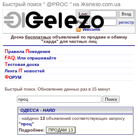
Быстрый поиск " @PROC " на Железо.com.ua
Log
:
Pass:
регистр
Welcome
Доска
бесплатных
объявлений по продаже и обмену
"харда" для
частных лиц
П
П
равила
оведения
FAQ
. Или спрашивайте
Т
естовая доска
IT
Лента
новостей
Ф
ОРУМ
Ищем "проц"
Быстрый поиск. Обновление данных раз в 15 минут.
ОДЕССА - HARD
- найдено
13
объявлений соответствующих запросу
"
проц
"
Подробнее: