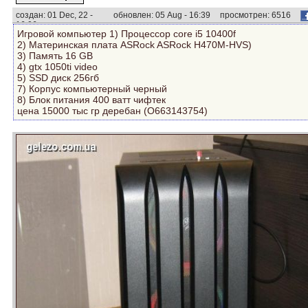
создан: 01 Dec, 22 -
обновлен: 05 Aug - 16:39
просмотрен: 6516
16:06
раз.
Игровой компьютер 1) Процессор core i5 10400f
2) Материнская плата ASRock ASRock H470M-HVS)
3) Память 16 GB
4) gtx 1050ti video
5) SSD диск 256гб
7) Корпус компьютерный черный
8) Блок питания 400 ватт чифтек
цена 15000 тыс гр деребан (O663143754)