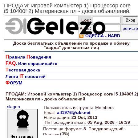
ПРОДАМ: Игровой компьютер 1) Процессор core
i5 10400f 2) Материнская пл - доска объявлений.
Log
:
Pass:
регистр
ОДЕССА - HARD
Доска
бесплатных
объявлений по продаже и обмену
"харда" для
частных лиц
П
П
равила
оведения
FAQ
. Или спрашивайте
Т
естовая доска
IT
Лента
новостей
Ф
ОРУМ
ПРОДАМ: Игровой компьютер 1) Процессор core i5 10400f 2
Материнская пл - доска объявлений.
slagon
Пользователь из группы: Members
Email:
all1976@ukr.net
Регистрация:
23 Oct, 2013
Последний визит:
05 Aug, 2026 - 16:39
Постов на форуме:
8
Предупреждений:
(0%)