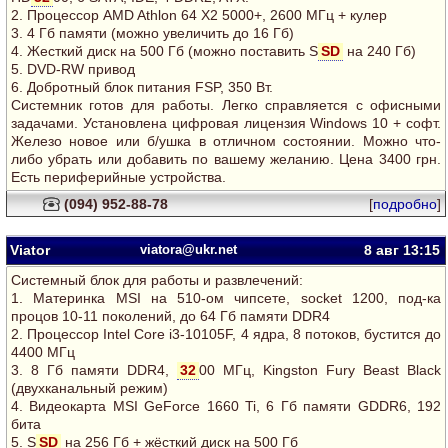
2. Процессор AMD Athlon 64 Х2 5000+, 2600 МГц + кулер
3. 4 Гб памяти (можно увеличить до 16 Гб)
4. Жесткий диск на 500 Гб (можно поставить S
SD
на 240 Гб)
5. DVD-RW привод
6. Добротный блок питания FSP, 350 Вт.
Системник готов для работы. Легко справляется с офисными
задачами. Установлена цифровая лицензия Windows 10 + софт.
Железо новое или б/ушка в отличном состоянии. Можно что-
либо убрать или добавить по вашему желанию. Цена 3400 грн.
Есть периферийные устройства.
(094) 952-88-78
[
подробно
]
Viator
viatora@ukr.net
8 авг
13:15
Системный блок для работы и развлечений:
1. Материнка MSI на 510-ом чипсете, socket 1200, под-ка
процов 10-11 поколений, до 64 Гб памяти DDR4
2. Процессор Intel Core i3-10105F, 4 ядра, 8 потоков, бустится до
4400 МГц
3. 8 Гб памяти DDR4,
32
00 МГц, Kingston Fury Beast Black
(двухканальный режим)
4. Видеокарта MSI GeForce 1660 Ti, 6 Гб памяти GDDR6, 192
бита
5. S
SD
на 256 Гб + жёсткий диск на 500 Гб