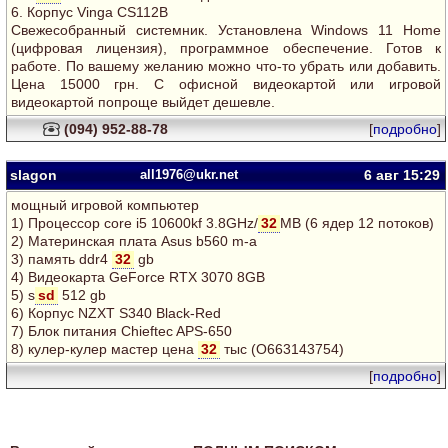
6. Корпус Vinga CS112B
Свежесобранный системник. Установлена Windows 11 Home
(цифровая лицензия), программное обеспечение. Готов к
работе. По вашему желанию можно что-то убрать или добавить.
Цена 15000 грн. С офисной видеокартой или игровой
видеокартой попроще выйдет дешевле.
(094) 952-88-78
[
подробно
]
slagon
all1976@ukr.net
6 авг
15:29
мощный игровой компьютер
1) Процессор core i5 10600kf 3.8GHz/
32
MB (6 ядер 12 потоков)
2) Материнская плата Asus b560 m-a
3) память ddr4
32
gb
4) Видеокарта GeForce RTX 3070 8GB
5) s
sd
512 gb
6) Корпус NZXT S340 Black-Red
7) Блок питания Chieftec APS-650
8) кулер-кулер мастер цена
32
тыс (О663143754)
[
подробно
]