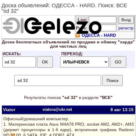
Доска объявлений: ОДЕССА - HARD. Поиск: ВСЕ
''sd 32''
Log
:
Pass:
регистр
ОДЕССА - HARD
Доска
бесплатных
объявлений по продаже и обмену "харда"
для
частных лиц
ИСКАТЬ:
ПЕРЕХОД:
Результаты поиска
"sd 32"
в разделе
"ВСЕ"
Viator
viatora@ukr.net
8 авг
13:15
Офисный/домашний компьютер.
1. Материнская плата Asus M4A78 PRO, socket AM2, AM2+, AM3
(держит процессоры в 1-6 ядер), встроенная графика Radeon
HD
32
00, 6 SATA, IDE, 4 DDR2, ATX.