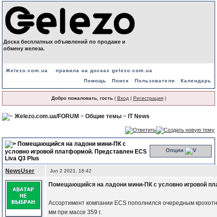
Доска бесплатных объявлений по продаже и
обмену железа.
Жelezo.com.ua
правила на досках gelezo.com.ua
Помощь
Поиск
Пользователи
Календарь
Добро пожаловать, гость
(
Вход
|
Регистрация
)
Жelezo.com.ua/FORUM
>
Общие темы
>
IT News
Помещающийся на ладони мини-ПК с
Опции
условно игровой платформой. Представлен ECS
Liva Q3 Plus
NewsUser
Jun 2 2021, 18:42
Помещающийся на ладони мини-ПК с условно игровой пла
Ассортимент компании ECS пополнился очередным крохотным 
мм при массе 359 г.