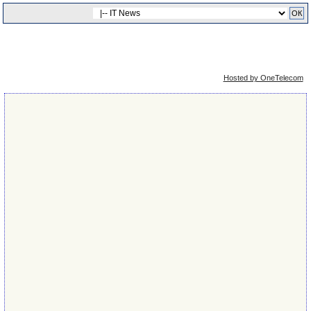
Упрощённая
Сейчас: 9th August 2026 - 00:47
версия
Hosted by OneTelecom