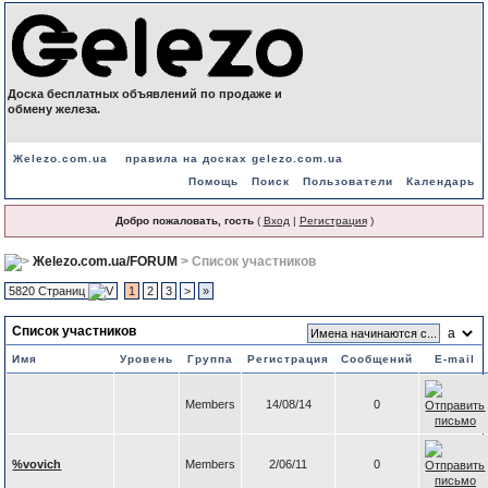
Доска бесплатных объявлений по продаже и
обмену железа.
Жelezo.com.ua
правила на досках gelezo.com.ua
Помощь
Поиск
Пользователи
Календарь
Добро пожаловать, гость
(
Вход
|
Регистрация
)
Жelezo.com.ua/FORUM
> Список участников
5820 Страниц
1
2
3
>
»
Список участников
Имя
Уровень
Группа
Регистрация
Сообщений
E-mail
Members
14/08/14
0
%vovich
Members
2/06/11
0