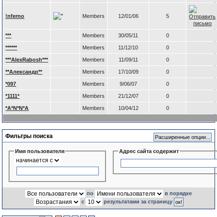
!nferno
Members
12/01/06
5
***
Members
30/05/11
0
******
Members
11/12/10
0
***AlexRabosh***
Members
11/09/11
0
**Александр**
Members
17/10/09
0
*097
Members
9/06/07
0
*1111*
Members
21/12/07
0
*A*N*N*A
Members
10/04/12
0
Фильтры поиска
Имя пользователя
Адрес сайта содержит
по
в порядке
с
результатами за страницу