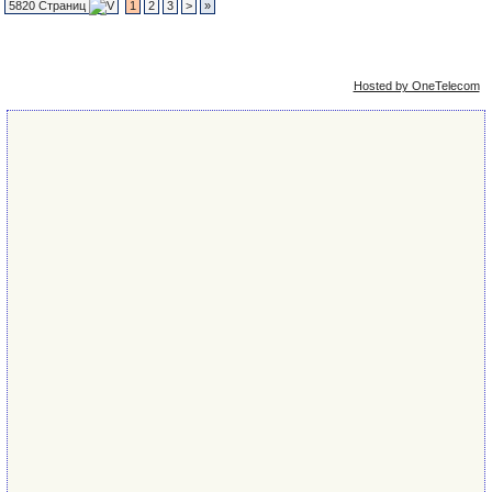
5820 Страниц
1
2
3
>
»
Упрощённая
Сейчас: 6th August 2026 - 12:20
версия
Hosted by OneTelecom